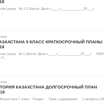
18
план урока № 1-2 Школа: Дата:«____»____________20___г.
..
тница
АЗАХСТАНА 5 КЛАСС КРАТКОСРОЧНЫЙ ПЛАНЫ
18
план урока № 1 Школа: Дата:«____»____________20___г. ФИО
5...
тница
СТОРИЯ КАЗАХСТАНА ДОЛГОСРОЧНЫЙ ПЛАН
18
 Казахстана 7 класс Раздел Тема, содержание 1 четверть (18
.