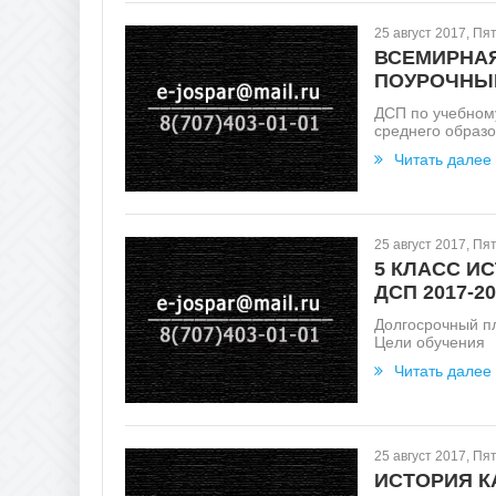
25 август 2017, Пя
ВСЕМИРНАЯ
ПОУРОЧНЫЙ
ДСП по учебном
среднего образ
Читать далее
25 август 2017, Пя
5 КЛАСС И
ДСП 2017-20
Долгосрочный п
Цели обучения
Читать далее
25 август 2017, Пя
ИСТОРИЯ К