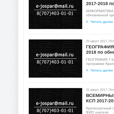
2017-2018 
ИНФОРМАТИКА 
обновленной пр
Читать далее
25 август 2017, Пя
ГЕОГРАФИЯ
2018 по об
ГЕОГРАФИЯ 7 К
программе Крат
Читать далее
25 август 2017, Пя
ВСЕМИРНЫЙ
КСП 2017-2
Краткосрочный
ФИО учителя: .