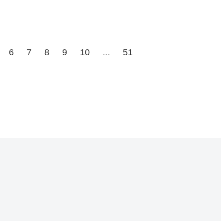
6
7
8
9
10
...
51