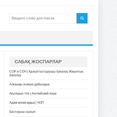
САБАҚ ЖОСПАРЛАР
СОР и СОЧ | Қалыптастырушы бағалау Жиынтық
бағалау
Алғашқы әскери дайындық
Ағылшын тілі | Английский язык
Адам қоғам құқық | ЧОП
Бастауыш сынып