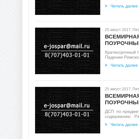
Читать далее
25 август 2017, Пя
ВСЕМИРНАЯ
ПОУРОЧНЫЙ
Краткосрочный 
Падение Римской
Читать далее
25 август 2017, Пя
ВСЕМИРНАЯ
ПОУРОЧНЫЙ
ДСП по предмет
содержанию Разд
Читать далее