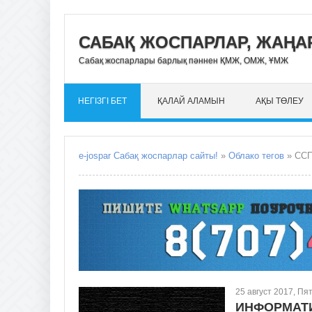
САБАҚ ЖОСПАРЛАР, ЖАҢАР
Сабақ жоспарлары барлық пәннен ҚМЖ, ОМЖ, ҰМЖ
НЕГІЗГІ БЕТ
ҚАЛАЙ АЛАМЫН
АҚЫ ТӨЛЕУ
e-jospar Сабақ жоспарлар сайты!
»
Облако тегов
» СС
25 август 2017, Пя
ИНФОРМАТИ