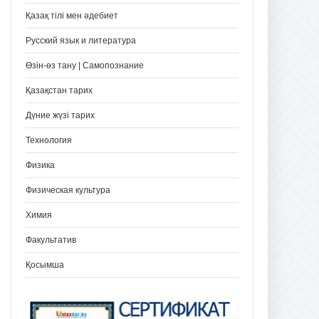
Қазақ тілі мен әдебиет
Русский язык и литература
Өзін-өз тану | Самопознание
Қазақстан тарих
Дүние жүзі тарих
Технология
Физика
Физическая культура
Химия
Факультатив
Қосымша