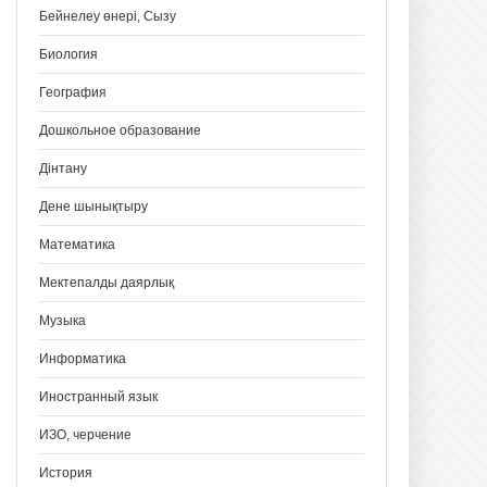
Бейнелеу өнері, Сызу
Биология
География
Дошкольное образование
Дінтану
Дене шынықтыру
Математика
Мектепалды даярлық
Музыка
Информатика
Иностранный язык
ИЗО, черчение
История