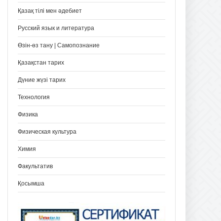
Қазақ тілі мен әдебиет
Русский язык и литература
Өзін-өз тану | Самопознание
Қазақстан тарих
Дүние жүзі тарих
Технология
Физика
Физическая культура
Химия
Факультатив
Қосымша