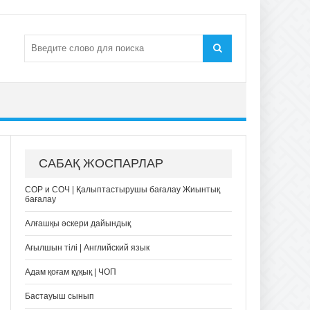
САБАҚ ЖОСПАРЛАР
СОР и СОЧ | Қалыптастырушы бағалау Жиынтық
бағалау
Алғашқы әскери дайындық
Ағылшын тілі | Английский язык
Адам қоғам құқық | ЧОП
Бастауыш сынып