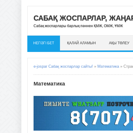
САБАҚ ЖОСПАРЛАР, ЖАҢАР
Сабақ жоспарлары барлық пәннен ҚМЖ, ОМЖ, ҰМЖ
НЕГІЗГІ БЕТ
ҚАЛАЙ АЛАМЫН
АҚЫ ТӨЛЕУ
e-jospar Сабақ жоспарлар сайты!
»
Математика
» Стра
Математика