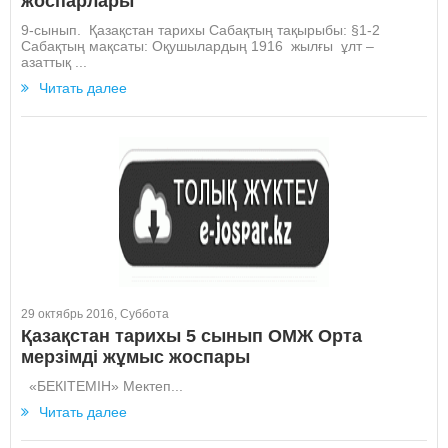
жоспарлары
9-сынып. Қазақстан тарихы Сабақтың тақырыбы: §1-2
Сабақтың мақсаты: Оқушылардың 1916 жылғы ұлт –
азаттық ...
Читать далее
29 октябрь 2016, Суббота
Қазақстан тарихы 5 сынып ОМЖ Орта
мерзімді жұмыс жоспары
«БЕКІТЕМІН» Мектеп...
Читать далее