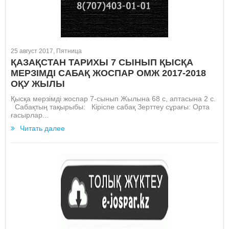
25 август 2017, Пятница
ҚАЗАҚСТАН ТАРИХЫ 7 СЫНЫП ҚЫСҚА
МЕРЗІМДІ САБАҚ ЖОСПАР ОМЖ 2017-2018
ОҚУ ЖЫЛЫ
Қысқа мерзімді жоспар 7-сынып Жылына 68 с, аптасына 2 c.
Сабақтың тақырыбы: Кіріспе сабақ Зерттеу сұрағы: Орта
ғасырлар...
Читать далее