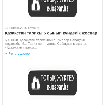
29 октябрь 2016, Суббота
Қазақстан тарихы 5 сынып күнделік жоспар
5-сынып. Қазақстан тарихынан әңгімелер Сабақтың
тақырыбы: §1. Тарих пәні туралы Сабақтың мақсаты:
«Қазақстан тарихы...
Читать далее