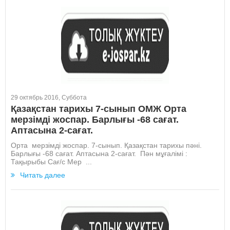
29 октябрь 2016, Суббота
Қазақстан тарихы 7-сынып ОМЖ Орта
мерзімді жоспар. Барлығы -68 сағат.
Аптасына 2-сағат.
Орта мерзімді жоспар. 7-сынып. Қазақстан тарихы пәні.
Барлығы -68 сағат. Аптасына 2-сағат. Пән мұғалімі :
Тақырыбы Сағ/с Мер ...
Читать далее