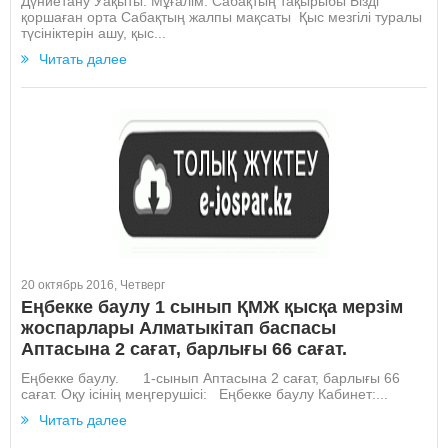
Дүниетану Уақыты: Мұғалім: Сабақтың тақырыбы Бізді
қоршаған орта Сабақтың жалпы мақсаты Қыс мезгілі туралы
түсініктерін ашу, қыс...
Читать далее
20 октябрь 2016, Четверг
Еңбекке баулу 1 сынып ҚМЖ қысқа мерзім
жоспарлары Алматыкітап баспасы
Аптасына 2 сағат, барлығы 66 сағат.
Еңбекке баулу. 1-сынып Аптасына 2 сағат, барлығы 66
сағат. Оқу ісінің меңгерушісі: Еңбекке баулу Кабинет:...
Читать далее