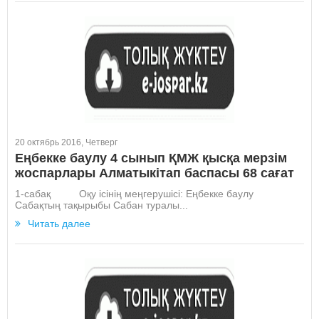
20 октябрь 2016, Четверг
Еңбекке баулу 4 сынып ҚМЖ қысқа мерзім
жоспарлары Алматыкітап баспасы 68 сағат
1-сабақ Оқу ісінің меңгерушісі: Еңбекке баулу
Сабақтың тақырыбы Сабан туралы...
Читать далее