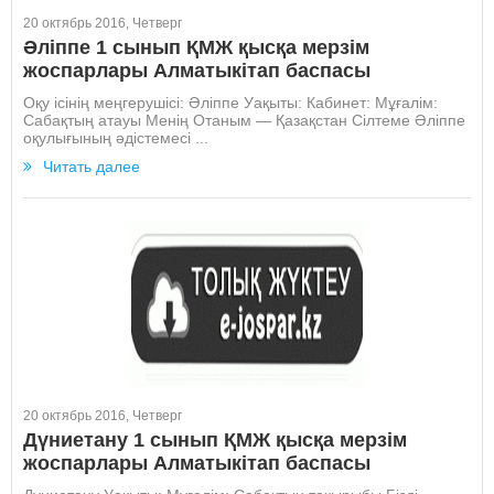
20 октябрь 2016, Четверг
Әліппе 1 сынып ҚМЖ қысқа мерзім
жоспарлары Алматыкітап баспасы
Оқу ісінің меңгерушісі: Әліппе Уақыты: Кабинет: Мұғалім:
Сабақтың атауы Менің Отаным — Қазақстан Сілтеме Әліппе
оқулығының әдістемесі ...
Читать далее
20 октябрь 2016, Четверг
Дүниетану 1 сынып ҚМЖ қысқа мерзім
жоспарлары Алматыкітап баспасы