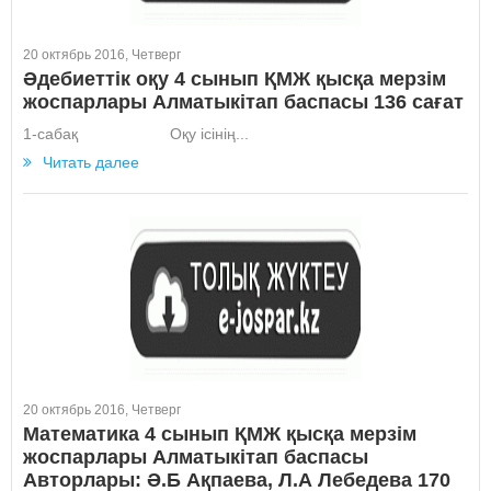
20 октябрь 2016, Четверг
Әдебиеттік оқу 4 сынып ҚМЖ қысқа мерзім
жоспарлары Алматыкітап баспасы 136 сағат
1-сабақ Оқу ісінің...
Читать далее
20 октябрь 2016, Четверг
Математика 4 сынып ҚМЖ қысқа мерзім
жоспарлары Алматыкітап баспасы
Авторлары: Ә.Б Ақпаева, Л.А Лебедева 170