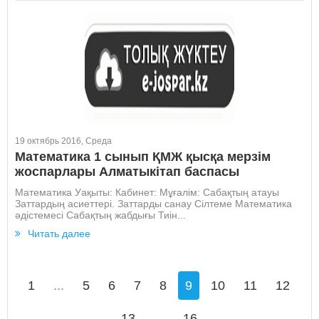
19 октябрь 2016, Среда
Математика 1 сынып ҚМЖ қысқа мерзім
жоспарлары Алматыкітап баспасы
Математика Уақыты: Кабинет: Мұғалім: Сабақтың атауы
Заттардың асиеттері. Заттарды санау Сілтеме Математика
әдістемесі Сабақтың жабдығы Тиін...
Читать далее
1
...
5
6
7
8
9
10
11
12
13
...
16