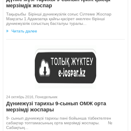
мерзімдік жоспар
Тақырыбы Бірінші дүниежүзілік соғыс Сілтеме Жоспар
Мақсаты 1.Адамзатқа қайғы-қасірет әкелген бірінші
дүниежүзілік соғыстың басталуы туралы...
Читать далее
24 октябрь 2016, Понедельник
Дүниежүзі тарихы 9-сынып ОМЖ орта
мерзімді жоспары
9- сынып дүниежүзі тарихы пәні бойынша тізбектелген
сабақтар топтамасының орта мерзімді жоспары. №
Сабақтың...