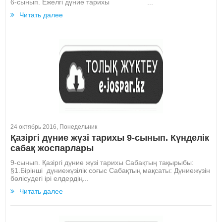
6-сынып. Ежелгі дүние тарихы ...
Читать далее
24 октябрь 2016, Понедельник
Қазіргі дүние жүзі тарихы 9-сынып. Күнделік
сабақ жоспарлары
9-сынып. Қазіргі дүние жүзі тарихы Сабақтың тақырыбы:
§1.Бірінші дүниежүзілік соғыс Сабақтың мақсаты: Дүниежүзін
бөлісудегі ірі елдердің...
Читать далее