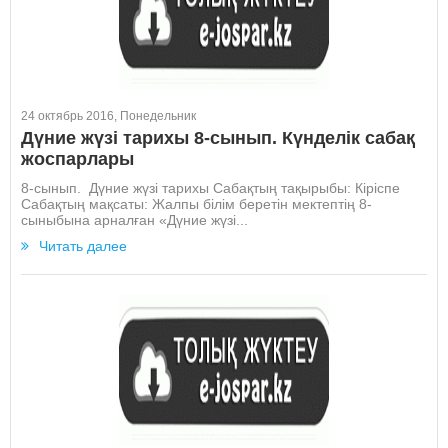
24 октябрь 2016, Понедельник
Дүние жүзі тарихы 8-сынып. Күнделік сабақ
жоспарлары
8-сынып. Дүние жүзі тарихы Сабақтың тақырыбы: Кіріспе
Сабақтың мақсаты: Жалпы білім беретін мектептің 8-
сыныбына арналған «Дүние жүзі...
Читать далее