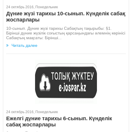
24 октябрь 2016, Понедельник
Дүние жүзі тарихы 10-сынып. Күнделік сабақ
жоспарлары
10-сынып. Дүние жүзі тарихы Сабақтың тақырыбы: §1.
Бірінші дүние жүзілік соғыстың қарсаңындағы әлемнің көрінісі
Сабақтың мақсаты: Бірінші...
Читать далее
24 октябрь 2016, Понедельник
Ежелгі дүние тарихы 6-сынып. Күнделік
сабақ жоспарлары