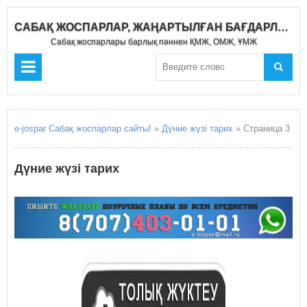
САБАҚ ЖОСПАРЛАР, ЖАҢАРТЫЛҒАН БАҒДАРЛАМА 2019-2020
Сабақ жоспарлары барлық пәннен ҚМЖ, ОМЖ, ҰМЖ
e-jospar Сабақ жоспарлар сайты!
»
Дүние жүзі тарих
» Страница 3
Дүние жүзі тарих