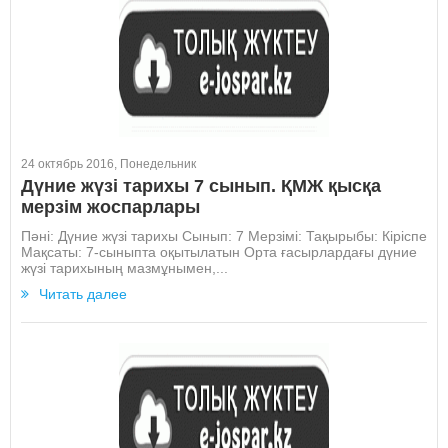
24 октябрь 2016, Понедельник
Дүние жүзі тарихы 7 сынып. ҚМЖ қысқа
мерзім жоспарлары
Пәні: Дүние жүзі тарихы Сынып: 7 Мерзімі: Тақырыбы: Кіріспе
Мақсаты: 7-сыныпта оқытылатын Орта ғасырлардағы дүние
жүзі тарихының мазмұнымен,...
Читать далее