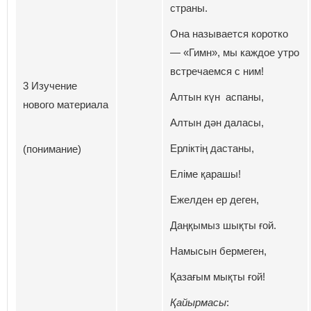
страны.
Она называется коротко
— «Гимн», мы каждое утро
встречаемся с ним!
3 Изучение
Алтын күн аспаны,
нового материала
Алтын дән даласы,
Ерліктің дастаны,
(понимание)
Еліме қарашы!
Ежелден ер деген,
Даңқымыз шықты ғой.
Намысын бермеген,
Қазағым мықты ғой!
Қайырмасы
: