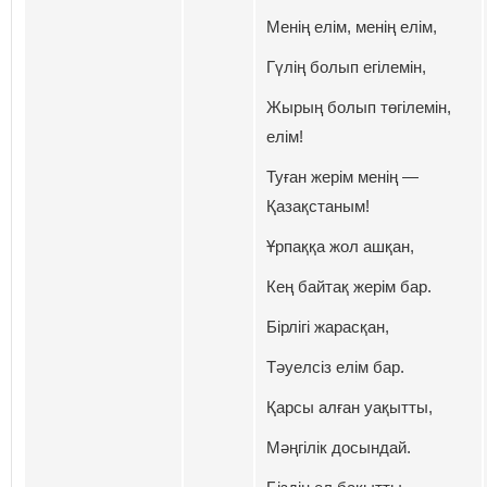
Менің елім, менің елім,
Гүлің болып егілемін,
Жырың болып төгілемін,
елім!
Туған жерім менің —
Қазақстаным!
Ұрпаққа жол ашқан,
Кең байтақ жерім бар.
Бірлігі жарасқан,
Тәуелсіз елім бар.
Қарсы алған уақытты,
Мәңгілік досындай.