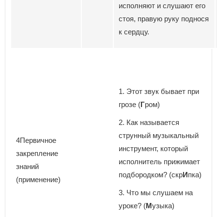
исполняют и слушают его
стоя, правую руку поднося
к сердцу.
1. Этот звук бывает при
грозе (
Г
ром)
2. Как называется
струнный музыкальный
4Первичное
инструмент, который
закрепление
исполнитель прижимает
знаний
подбородком? (скр
И
пка)
(применение)
3. Что мы слушаем на
уроке? (
М
узыка)