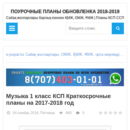
ПОУРОЧНЫЕ ПЛАНЫ ОБНОВЛЕНКА 2018-2019
Сабақ жоспарлары барлық пәннен ҚМЖ, ОМЖ, ҰМЖ | Планы КСП ССП Д
e-jospar.kz Сабақ жоспарлары, ОМЖ, ҚМЖ, ҰМЖ, орта мерзімді жоспарлары, қысқа мерзімді жоспарлары, күнделікті сабақ жоспарлары, Поурочные планы, КСП, ССП, среднесрочное планирование, краткосрочные планирование, краткосрочный план, среднесрочный план, поурочные планы уроков, ежоспар.кз, ejospar.kz
Музыка 1 класс КСП Краткосрочные
планы на 2017-2018 год
04 ноябрь 2016, Пятница
960
0