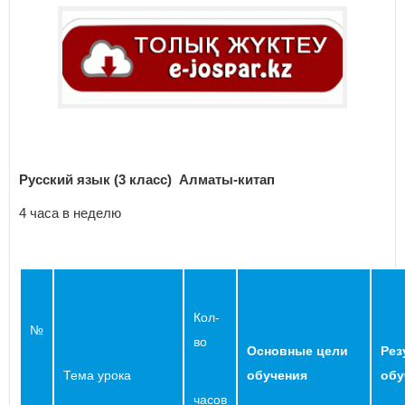
Русский язык (3 класс)
Алматы-китап
4 часа в неделю
Кол-
№
во
Основные цели
Рез
Тема урока
обучения
обу
часов