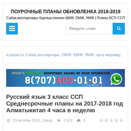
ПОУРОЧНЫЕ ПЛАНЫ ОБНОВЛЕНКА 2018-2019
Сабақ жоспарлары барлық пәннен ҚМЖ, ОМЖ, ҰМЖ | Планы КСП ССП Д
e-jospar.kz Сабақ жоспарлары, ОМЖ, ҚМЖ, ҰМЖ, орта мерзімді жоспарлары, қысқа мерзімді жоспарлары, күнделікті сабақ жоспарлары, Поурочные планы, КСП, ССП, среднесрочное планирование, краткосрочные планирование, краткосрочный план, среднесрочный план, поурочные планы уроков, ежоспар.кз, ejospar.kz
Русский язык 3 класс ССП
Среднесрочные планы на 2017-2018 год
Алматыкитап 4 часа в неделю
19 октябрь 2016, Среда
1 033
0