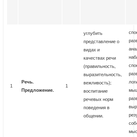
спо
углубить
раз
представление о
ана
видах и
наб
качествах речи
спо
(правильность,
раз
выразительность,
Речь.
лог
вежливость);
1
1
Предложение.
мыш
воспитание
раз
речевых норм
выр
поведения в
рез
общении.
соб
мыс