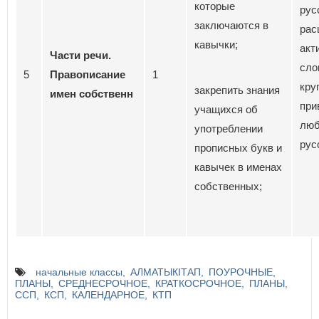
которые
рус
заключаются в
рас
кавычки;
акт
Части речи.
сло
5
Правописание
1
кру
закрепить знания
имен собственн
при
учащихся об
люб
употреблении
рус
прописных букв и
кавычек в именах
собственных;
начальные классы
АЛМАТЫКІТАП
ПОУРОЧНЫЕ
ПЛАНЫ
СРЕДНЕСРОЧНОЕ
КРАТКОСРОЧНОЕ
ПЛАНЫ
ССП
КСП
КАЛЕНДАРНОЕ
КТП