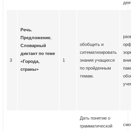
дея
Речь.
раз
Предложение.
обобщить и
орф
Словарный
ситематизировать
зор
диктант по теме
3
1
знания учащихся
вни
«Города,
по пройденным
пам
страны»
темам.
обо
уче
Дать понятие о
смо
грамматической