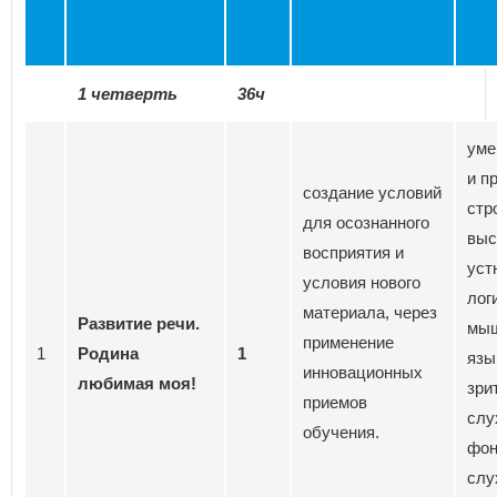
1 четверть
36ч
уме
и п
создание условий
стр
для осознанного
выс
восприятия и
уст
условия нового
лог
материала, через
Развитие речи.
мыш
применение
1
Родина
1
язы
инновационных
любимая моя!
зри
приемов
слу
обучения.
фон
слу