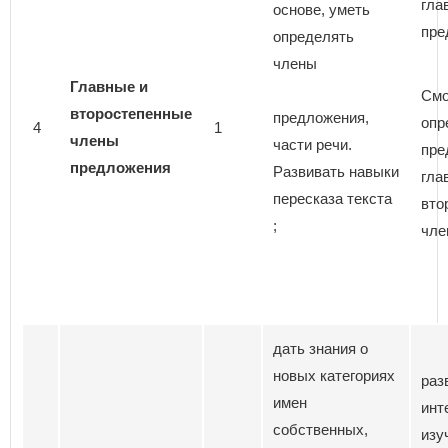
гла
основе, уметь
пре
определять
члены
Главные и
Смо
второстепенные
предложения,
опр
4
1
члены
части речи.
пре
предложения
Развивать навыки
гла
пересказа текста
вто
;
чле
дать знания о
новых категориях
раз
имен
инт
собственных,
изу