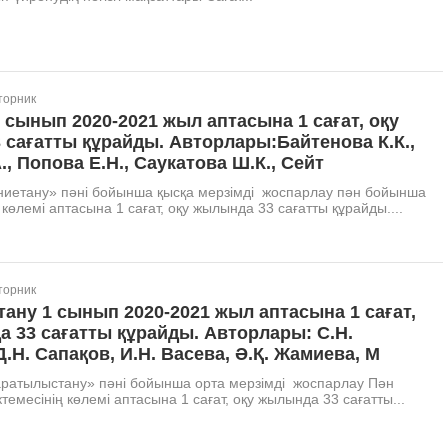
торник
 сынып 2020-2021 жыл аптасына 1 сағат, оқу
сағатты құрайды. Авторлары:Байтенова К.К.,
., Попова Е.Н., Саукатова Ш.К., Сейт
иетану» пәні бойынша қысқа мерзімді жоспарлау пән бойынша
 көлемі аптасына 1 сағат, оқу жылында 33 сағатты құрайды....
торник
ну 1 сынып 2020-2021 жыл аптасына 1 сағат,
 33 сағатты құрайды. Авторлары: С.Н.
Д.Н. Сапақов, И.Н. Васева, Ә.Қ. Жамиева, М
атылыстану» пәні бойынша орта мерзімді жоспарлау Пән
емесінің көлемі аптасына 1 сағат, оқу жылында 33 сағатты...