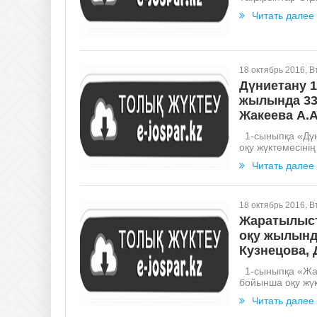
Читать далее
18 октябрь 2016, В
Дүниетану 1
жылында 33 
Жакеева А.А
1-сыныпқа «Дүн
оқу жүктемесінің
Читать далее
18 октябрь 2016, В
Жаратылыста
оқу жылында
Кузнецова, 
1-сыныпқа «Жар
бойынша оқу жүкт
Читать далее