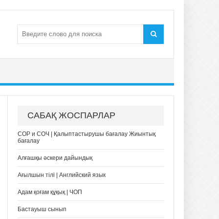
САБАҚ ЖОСПАРЛАР
СОР и СОЧ | Қалыптастырушы бағалау Жиынтық
бағалау
Алғашқы әскери дайындық
Ағылшын тілі | Английский язык
Адам қоғам құқық | ЧОП
Бастауыш сынып