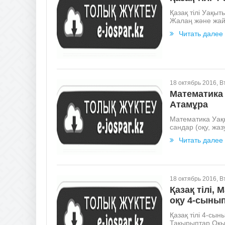
Қазақ тілі Уақы
Жалаң және жай
Читать далее
18 октябрь 2016, В
Математика
Атамұра
Математика Уақы
сандар (оқу, жа
Читать далее
18 октябрь 2016, В
Қазақ тілі, 
оқу 4-сыны
Қазақ тілі 4-сы
Тақырыптар Оқып-