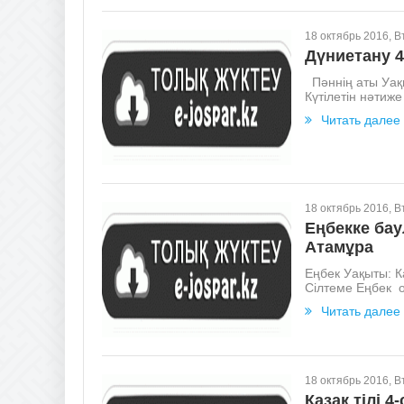
18 октябрь 2016, В
Дүниетану 
Пәннің аты Уақ
Күтілетін нәтиж
Читать далее
18 октябрь 2016, В
Еңбекке ба
Атамұра
Еңбек Уақыты: К
Сілтеме Еңбек о
Читать далее
18 октябрь 2016, В
Қазақ тілі 