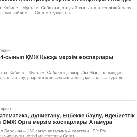
ты: Кабинет: Мұғалім: Сабақтың атауы 3-сыныпта өткенді қайталау
ылма сөйлем Сілтеме Қазақ тілі...
торник
 4-сынып ҚМЖ Қысқа мерзім жоспарлары
ты: Кабинет: Мұғалім: Сабақтың тақырыбы Мың көлеміндегі
зу, салыстыру, разрядтық қосылғыштардың қосындысы түрінде...
торник
Математика, Дүниетану, Еңбекке баулу, Әдебиеттік
п ОМЖ Орта мерзім жоспарлары Атамұра
нып Барлығы – 136 сағат, аптасына 4 сағаттан Р/с Р/с
үйренудің негізгі мақсаттары Сағат...