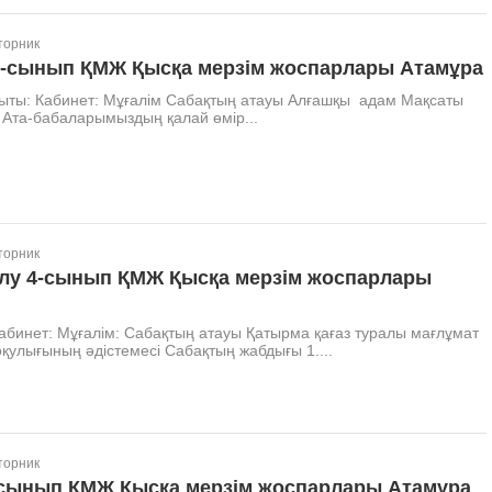
торник
4-сынып ҚМЖ Қысқа мерзім жоспарлары Атамұра
ыты: Кабинет: Мұғалім Сабақтың атауы Алғашқы адам Мақсаты
е Ата-бабаларымыздың қалай өмір...
торник
улу 4-сынып ҚМЖ Қысқа мерзім жоспарлары
абинет: Мұғалім: Сабақтың атауы Қатырма қағаз туралы мағлұмат
қулығының әдістемесі Сабақтың жабдығы 1....
торник
4-сынып ҚМЖ Қысқа мерзім жоспарлары Атамұра