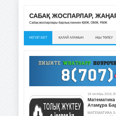
САБАҚ ЖОСПАРЛАР, ЖАҢАР
Сабақ жоспарлары барлық пәннен ҚМЖ, ОМЖ, ҰМЖ
НЕГІЗГІ БЕТ
ҚАЛАЙ АЛАМЫН
АҚЫ ТӨЛЕУ
18 октябрь 2016, В
Математика
Атамұра Бар
МАТЕМАТИКА 3-сы