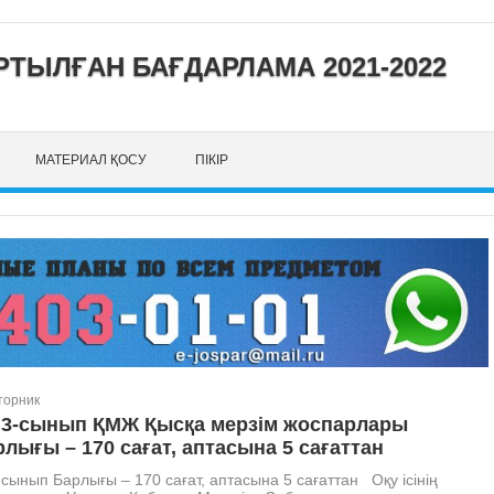
ТЫЛҒАН БАҒДАРЛАМА 2021-2022
МАТЕРИАЛ ҚОСУ
ПІКІР
торник
 3-сынып ҚМЖ Қысқа мерзім жоспарлары
лығы – 170 сағат, аптасына 5 сағаттан
нып Барлығы – 170 сағат, аптасына 5 сағаттан Оқу ісінің