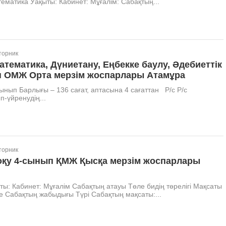
тематика Уақыты: Кабинет: Мұғалім: Сабақтың...
торник
Математика, Дүниетану, Еңбекке баулу, Әдебиеттік
п ОМЖ Орта мерзім жоспарлары Атамұра
ынып Барлығы – 136 сағат, аптасына 4 сағаттан Р/с Р/с
-үйренудің...
торник
 оқу 4-сынып ҚМЖ Қысқа мерзім жоспарлары
ты: Кабинет: Мұғалім Сабақтың атауы Төле бидің төрелігі Мақсаты
е Сабақтың жабыдығы Түрі Сабақтың мақсаты:...