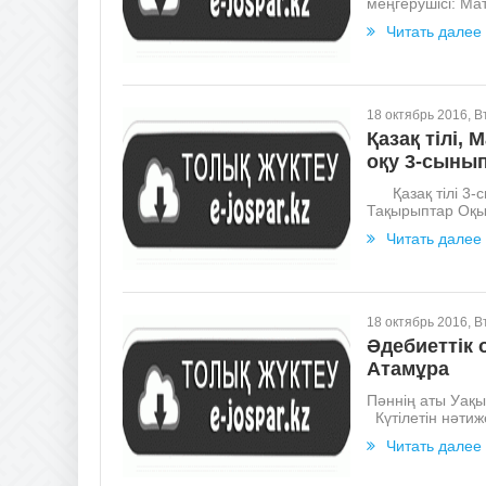
меңгерушісі: Ма
Читать далее
18 октябрь 2016, В
Қазақ тілі, 
оқу 3-сыны
Қазақ тілі 3-с
Тақырыптар Оқып
Читать далее
18 октябрь 2016, В
Әдебиеттік
Атамұра
Пәннің аты Уақы
Күтілетін нәтиж
Читать далее