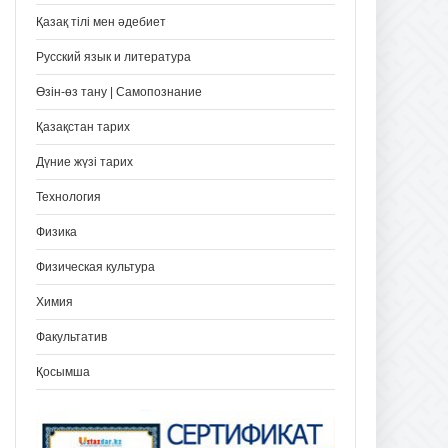
Қазақ тілі мен әдебиет
Русский язык и литература
Өзін-өз тану | Самопознание
Қазақстан тарих
Дүние жүзі тарих
Технология
Физика
Физическая культура
Химия
Факультатив
Қосымша