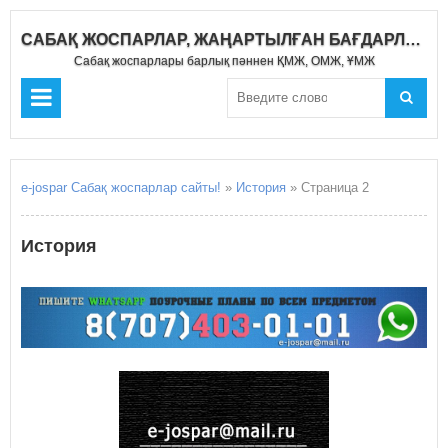
САБАҚ ЖОСПАРЛАР, ЖАҢАРТЫЛҒАН БАҒДАРЛАМА 2021-2022
Сабақ жоспарлары барлық пәннен ҚМЖ, ОМЖ, ҰМЖ
e-jospar Сабақ жоспарлар сайты!
»
История
» Страница 2
История