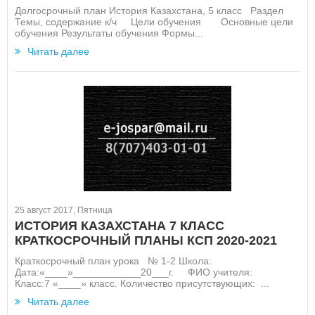
Долгосрочный план История Казахстана, 5 класс Раздел
Темы, содержание к/ч Цели обучения Основные цели
обучения Результаты обучения Формы...
Читать далее
25 август 2017, Пятница
ИСТОРИЯ КАЗАХСТАНА 7 КЛАСС
КРАТКОСРОЧНЫЙ ПЛАНЫ КСП 2020-2021
Краткосрочный план урока № 1-2 Школа:
Дата:«____»____________20___г. ФИО учителя:
Класс:7 «____» класс. Количество присутствующих: ...
Читать далее