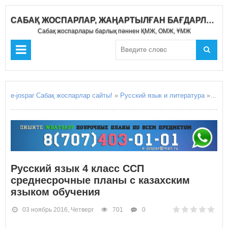
САБАҚ ЖОСПАРЛАР, ЖАҢАРТЫЛҒАН БАҒДАРЛАМА 2019-2020
Сабақ жоспарлары барлық пәннен ҚМЖ, ОМЖ, ҰМЖ
e-jospar Сабақ жоспарлар сайты!
»
Русский язык и литература
» Русский язык 4 класс ССП среднесрочные планы с казахским языком обучения
Русский язык 4 класс ССП
среднесрочные планы с казахским
языком обучения
03 ноябрь 2016, Четверг
701
0