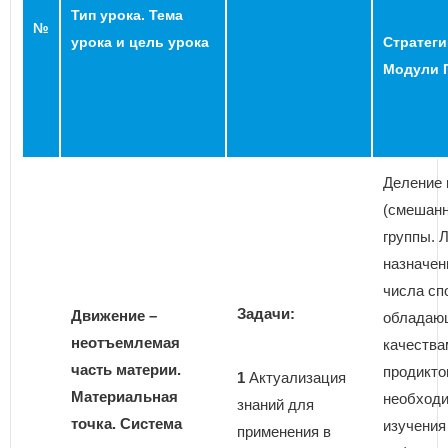
Тип урока. Тема
№
урока и цель урока
Стратеги
Модули 
Деление 
(смешанн
группы. 
назначен
числа сп
Задачи:
Движение –
обладаю
неотъемлемая
качества
часть материи.
продикто
1
Актуализация
Материальная
необход
знаний для
точка. Система
изучения
применения в