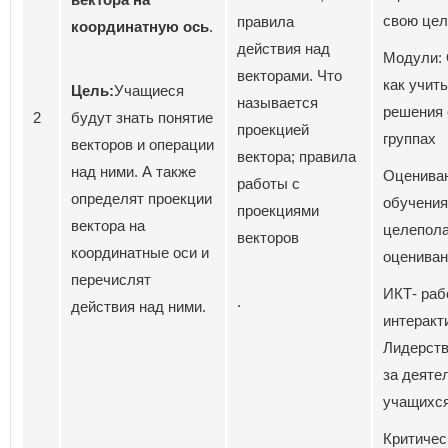
свою цел
правила
координатную ось
.
действия над
Модули: 
векторами. Что
как учить
Цель:
Учащиеся
называется
решения 
2
будут знать понятие
проекцией
группах
векторов и операции
вектора; правила
над ними. А также
Оценива
работы с
определят проекции
обучения
проекциями
вектора на
целепола
векторов
координатные оси и
оцениван
перечислят
ИКТ- раб
.
действия над ними.
интеракт
Лидерст
за деяте
учащихся
Критичес