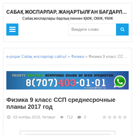
САБАҚ ЖОСПАРЛАР, ЖАҢАРТЫЛҒАН БАҒДАРЛАМА 2020-2021
Сабақ жоспарлары барлық пәннен ҚМЖ, ОМЖ, ҰМЖ
e-jospar Сабақ жоспарлар сайты!
»
Физика
» Физика 9 класс ССП среднесрочные планы 2017 год
Физика 9 класс ССП среднесрочные
планы 2017 год
03 ноябрь 2016, Четверг
712
0