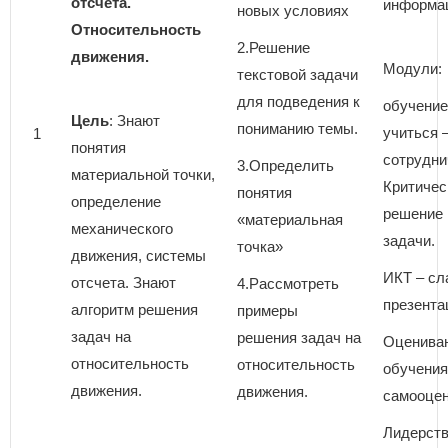
отсчета.
информа
новых условиях
Относительность
2.Решение
движения.
Модули:
текстовой задачи
для подведения к
обучение 
Цель
: Знают
пониманию темы.
учиться 
1
понятия
сотрудни
3.Определить
материальной точки,
Критичес
понятия
определение
решение 
«материальная
механического
задачи.
точка»
движения, системы
ИКТ – с
отсчета. Знают
4.Рассмотреть
презента
алгоритм решения
примеры
задач на
решения задач на
Оценива
относительность
относительность
обучения
движения.
движения.
самооцен
Лидерств