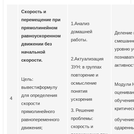
Скорость и
перемещение при
1.Анализ
прямолинейном
домашней
Деление 
равноускоренном
работы.
смешанно
движении без
уровню у
начальной
познават
2.Актуализация
скорости.
активност
ЗУН: в группах
повторение и
Цель:
осмысление
Модули 
вывестиформулу
понятия
оцениван
для определения
4
ускорения
обучения
скорости
критичес
3. Решение
прямолинейного
проблемы:
равнопеременного
обучение
скорость и
движения;
одаренны