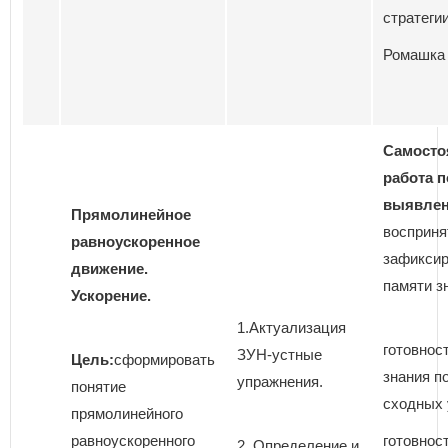
стратегии
Ромашка
Самосто
работа п
выявле
Прямолинейное
восприня
равноускоренное
зафиксир
движение.
памяти з
Ускорение.
1.Актуализация
готовнос
ЗУН-устные
Цель:
сформировать
знания п
упражнения.
понятие
сходных 
прямолинейного
равноускоренного
готовнос
2. Определение и