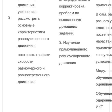
движения,
применен
корректировка
ускорения;
проблем по
В сам. р
3
рассмотреть
выполнению
разного 
основные
домашних
сложност
характеристики
заданий.
постепе
равноускоренного
нарастан
3. Изучение
движения;
привлече
прямолинейного
построить графики
консульт
равноускоренного
скорости
успешных
движения
равномерного и
Модуль о
равнопеременного
обучени
движения;
оцениван
Обучение
одаренны
ИКТ