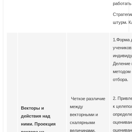
работать 
Стратеги
штурм. К
1.Форма 
учеников:
индивиду
Деление 
методом 
отбора.
2. Привл
Четкое различие
к целепо
между
Векторы и
определе
векторными и
действия над
оцениван
скалярными
ними. Проекция
оцениван
величинами,
вектора на