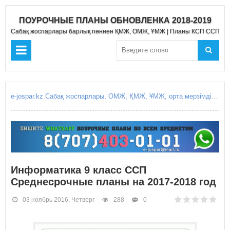
ПОУРОЧНЫЕ ПЛАНЫ ОБНОВЛЕНКА 2018-2019
Сабақ жоспарлары барлық пәннен ҚМЖ, ОМЖ, ҰМЖ | Планы КСП ССП Д
e-jospar.kz Сабақ жоспарлары, ОМЖ, ҚМЖ, ҰМЖ, орта мерзімді жоспарлары, қысқа мерзімді жоспарлары, күнделікті сабақ жоспарлары, Поурочные планы, КСП, ССП, среднесрочное планирование, краткосрочные планирование, краткосрочный план, среднесрочный план, поурочные планы уроков, ежоспар.кз, ejospar.kz
Информатика 9 класс ССП
Среднесрочные планы на 2017-2018 год
03 ноябрь 2016, Четверг
288
0