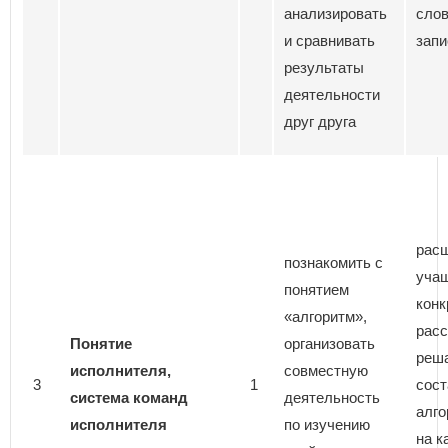
анализировать
сло
и сравнивать
запи
результаты
деятельности
друг друга
расш
познакомить с
учащ
понятием
конк
«алгоритм»,
расс
П
онятие
организовать
реша
исполнителя,
совместную
3
1
сос
система команд
деятельность
алго
исполнителя
по изучению
на к