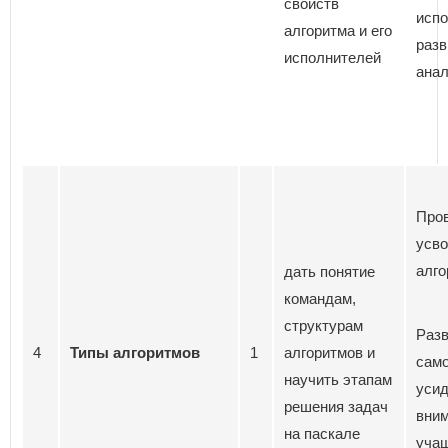
свойств
испо
алгоритма и его
разв
исполнителей
анал
Пров
усво
алго
дать понятие
командам,
структурам
Разв
4
Типы алгоритмов
1
алгоритмов и
само
научить этапам
усид
решения задач
вни
на паскале
учащ