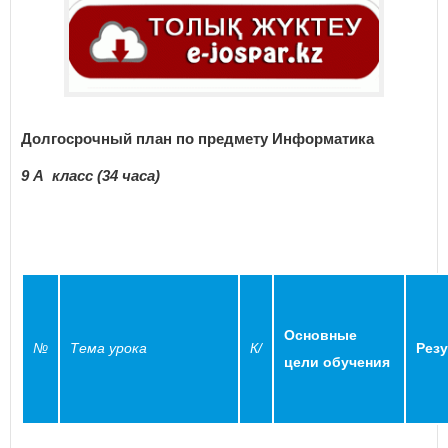
Долгосрочный план по предмету Информатика
9
А
класс
(34 часа)
Основные
№
Тема урока
К
/
Рез
цели обучения