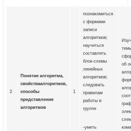
познакомиться
с формами
записи
алгоритмов;
Изуч
научиться
темы
составлять
сфор
блок-схемы
об о
линейных
алго
П
онятие алгоритма,
алгоритмов;
фор
свойства
алгоритмов
,
следовать
алго
2
способы
1
правилам
соот
представления
работы в
граф
алгоритмов
группе
элем
схем
-уметь
кома