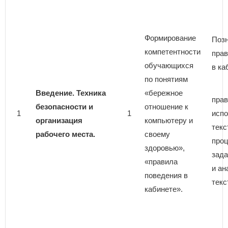
Формирование
Поз
компетентности
прав
обучающихся
в ка
по понятиям
Введение. Техника
«бережное
пра
безопасности и
отношение к
1
1
испо
организация
компьютеру и
текс
рабочего места.
своему
про
здоровью»,
зада
«правила
и ан
поведения в
текс
кабинете».