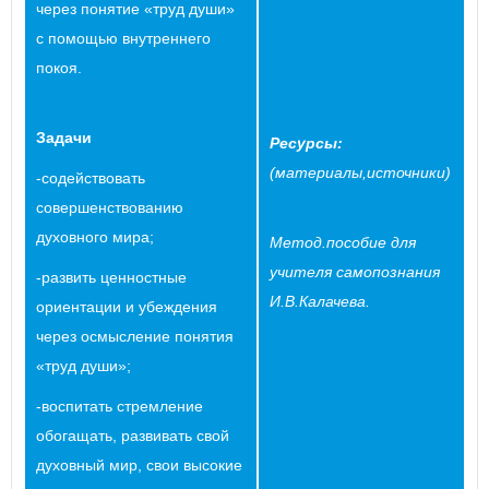
через понятие «труд души»
с помощью внутреннего
покоя.
Задачи
Ресурс
ы
:
(материал
ы
,
источники
)
-содействовать
совершенствованию
духовного мира;
Метод.пособие для
учителя самопознания
-развить ценностные
И.В.Калачева.
ориентации и убеждения
через осмысление понятия
«труд души»;
-воспитать стремление
обогащать, развивать свой
духовный мир, свои высокие