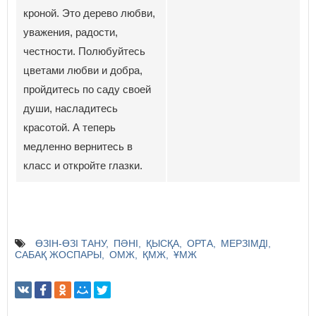
кроной. Это дерево любви,
уважения, радости,
честности. Полюбуйтесь
цветами любви и добра,
пройдитесь по саду своей
души, насладитесь
красотой. А теперь
медленно вернитесь в
класс и откройте глазки.
ӨЗІН-ӨЗІ ТАНУ
ПӘНІ
ҚЫСҚА
ОРТА
МЕРЗІМДІ
САБАҚ ЖОСПАРЫ
ОМЖ
ҚМЖ
ҰМЖ