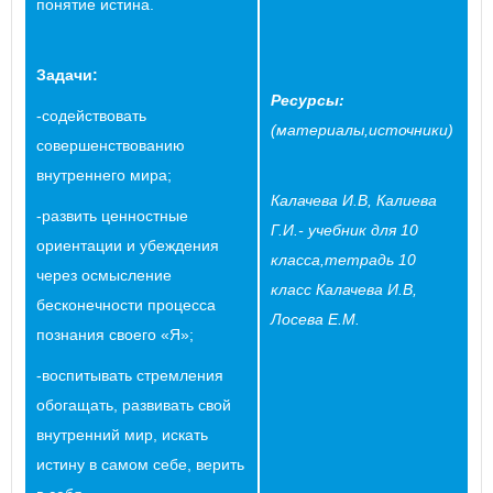
понятие истина.
Задачи:
Ресурс
ы
:
-содействовать
(материал
ы
,
источники
)
совершенствованию
внутреннего мира;
Калачева И.В, Калиева
-развить ценностные
Г.И.- учебник для 10
ориентации и убеждения
класса,тетрадь 10
через осмысление
класс Калачева И.В,
бесконечности процесса
Лосева Е.М.
познания своего «Я»;
-воспитывать стремления
обогащать, развивать свой
внутренний мир, искать
истину в самом себе, верить