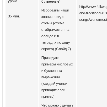
урока
буквенные)
http://www.folkw
Изобразим наши
and-traditional-ru
35 мин.
знания в виде
songs/world/musi
схемы (схема
отображается на
слайде и в
тетрадях по ходу
опроса) (Слайд 7)
Приведите
примеры числовых
и буквенных
выражений
(каждый ученик
приводит свой
пример)
Что можно сделать