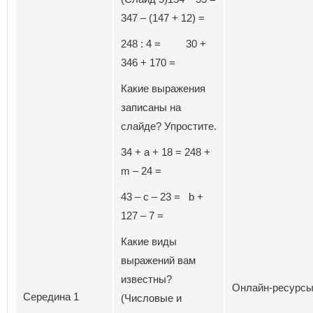
347 – (147 + 12) =
248 : 4 = 30 +
346 + 170 =
Какие выражения
записаны на
слайде? Упростите.
34 + a + 18 = 248 +
m – 24 =
43 – c – 23 = b +
127 – 7 =
Какие виды
выражений вам
известны?
Онлайн-ресурс
Середина 1
(Числовые и