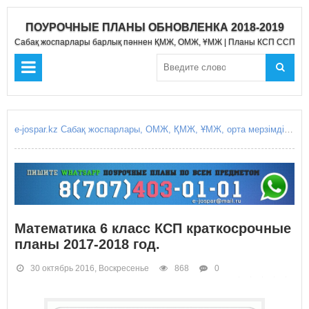
ПОУРОЧНЫЕ ПЛАНЫ ОБНОВЛЕНКА 2018-2019
Сабақ жоспарлары барлық пәннен ҚМЖ, ОМЖ, ҰМЖ | Планы КСП ССП Д
e-jospar.kz Сабақ жоспарлары, ОМЖ, ҚМЖ, ҰМЖ, орта мерзімді жоспарлары, қысқа мерзімді жоспарлары, күнделікті сабақ жоспарлары, Поурочные планы, КСП, ССП, среднесрочное планирование, краткосрочные планирование, краткосрочный план, среднесрочный план, поурочные планы уроков, ежоспар.кз, ejospar.kz
Математика 6 класс КСП краткосрочные
планы 2017-2018 год.
30 октябрь 2016, Воскресенье
868
0