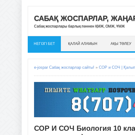
САБАҚ ЖОСПАРЛАР, ЖАҢАР
Сабақ жоспарлары барлық пәннен ҚМЖ, ОМЖ, ҰМЖ
НЕГІЗГІ БЕТ
ҚАЛАЙ АЛАМЫН
АҚЫ ТӨЛЕУ
e-jospar Сабақ жоспарлар сайты!
»
СОР и СОЧ | Қалы
СОР И СОЧ Биология 10 кла