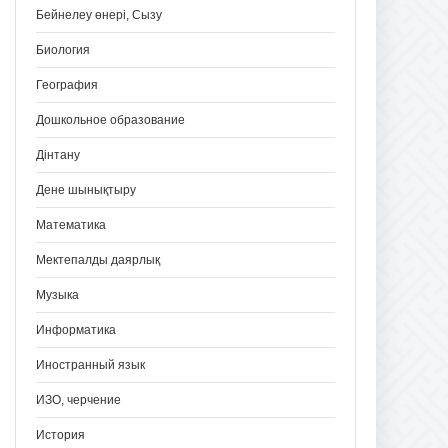
Бейнелеу өнері, Сызу
Биология
География
Дошкольное образование
Дінтану
Дене шынықтыру
Математика
Мектепалды даярлық
Музыка
Информатика
Иностранный язык
ИЗО, черчение
История