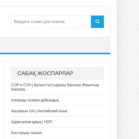
САБАҚ ЖОСПАРЛАР
СОР и СОЧ | Қалыптастырушы бағалау Жиынтық
бағалау
Алғашқы әскери дайындық
Ағылшын тілі | Английский язык
Адам қоғам құқық | ЧОП
Бастауыш сынып