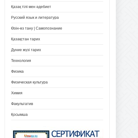
Қазақ тілі мен әдебиет
Русский язык и литература
Өзін-өз тану | Самопознание
Қазақстан тарих
Дүние жүзі тарих
Технология
Физика
Физическая культура
Химия
Факультатив
Қосымша