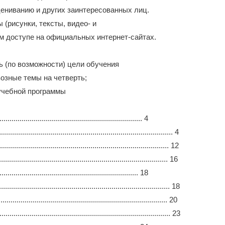
ениванию и других заинтересованных лиц.
(рисунки, тексты, видео- и
м доступе на официальных интернет-сайтах.
ь (по возможности) цели обучения
возные темы на четверть;
 учебной программы
.................................................................... 4
.................................................................... 4
......................................................................... 12
.............................................................................. 16
.................................................................. 18
.......................................................................... 18
............................................................................. 20
............................................................................. 23