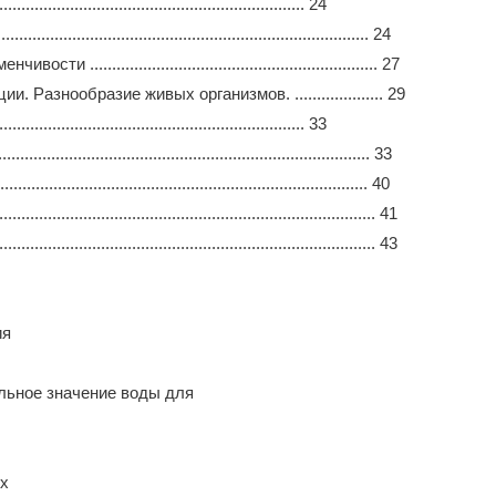
.................................................................. 24
.......................................................................... 24
............................................................. 27
азнообразие живых организмов. .................... 29
.................................................................. 33
...................................................................... 33
............................................................................ 40
.................................................................... 41
.................................................................... 43
ия
льное значение воды для
ых