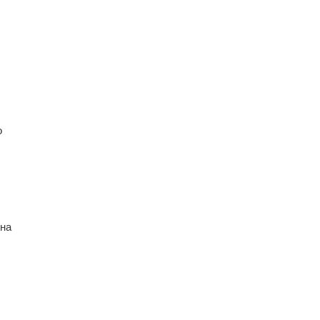
о
 на