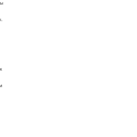
лы
ы.
к
м