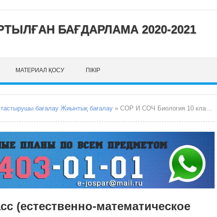
ТЫЛҒАН БАҒДАРЛАМА 2020-2021
МАТЕРИАЛ ҚОСУ
ПІКІР
птастырушы бағалау Жиынтық бағалау
» СОР И СОЧ Биология 10 класс (естественно-математическое направление)
сс (естественно-математическое