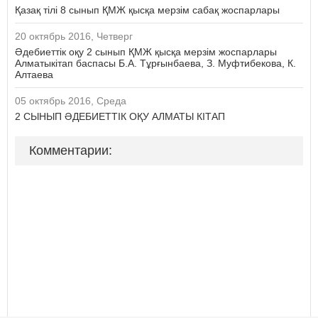
Қазақ тілі 8 сынып ҚМЖ қысқа мерзім сабақ жоспарлары
20 октябрь 2016, Четверг
Әдебиеттік оқу 2 сынып ҚМЖ қысқа мерзім жоспарлары
Алматыкітап баспасы Б.А. Тұрғынбаева, З. Муфтибекова, К.
Алтаева
05 октябрь 2016, Среда
2 СЫНЫП ӘДЕБИЕТТІК ОҚУ АЛМАТЫ КІТАП
Комментарии: