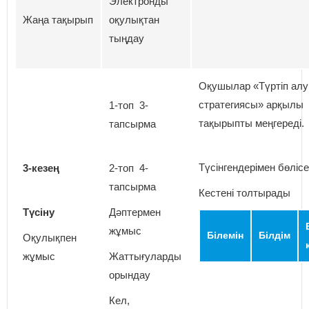
Электронды
Жаңа тақырып
оқулықтан
тыңдау
Оқушылар «Түртіп алу
стратегиясы» арқылы
1-топ 3-
тақырыпты меңгереді.
тапсырма
Түсінгендерімен бөлісе
3-кезең
2-топ 4-
тапсырма
Кестені толтырады
Түсіну
Дәптермен
жұмыс
Білемін
Білдім
Оқулықпен
жұмыс
Жаттығуларды
орындау
Кел,