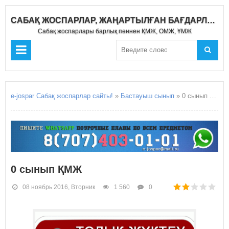
САБАҚ ЖОСПАРЛАР, ЖАҢАРТЫЛҒАН БАҒДАРЛАМА 2020-2021
Сабақ жоспарлары барлық пәннен ҚМЖ, ОМЖ, ҰМЖ
e-jospar Сабақ жоспарлар сайты!
»
Бастауыш сынып
» 0 сынып ҚМЖ
0 сынып ҚМЖ
08 ноябрь 2016, Вторник
1 560
0