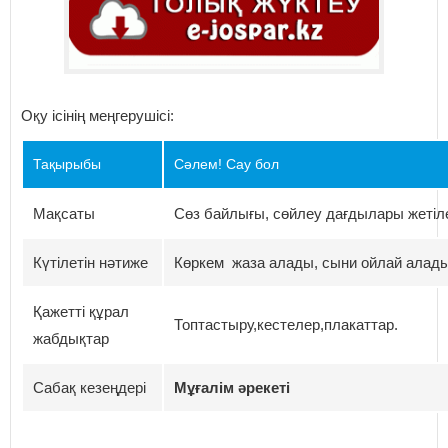
Оқу ісінің меңгерушісі:
Тақырыбы
Сәлем! Сау бол
Мақсаты
Сөз байлығы, сөйлеу дағдылары жетіле
Күтілетін нәтиже
Көркем жаза алады, сыни ойлай алад
Қажетті құрал
Топтастыру,кестелер,плакаттар.
жабдықтар
Сабақ кезеңдері
Мұғалім әрекеті