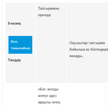
Тапсырманы
орында
5-кезең
Кел,
Оқушылар тапсырма
танысайық
бойынша өз білгендері
жазады.
Талдау
«Бес жолды
өлең» әдісі
арқылы өлең