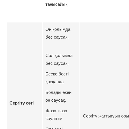
танысайық
Оң қолымда
бес саусақ,
Сол қолымда
бес саусақ.
Беске бесті
қосқанда
Болады екен
он саусақ.
Сергіту сәті
Жаза-жаза
Сергіту жаттығуын оры
сауағым