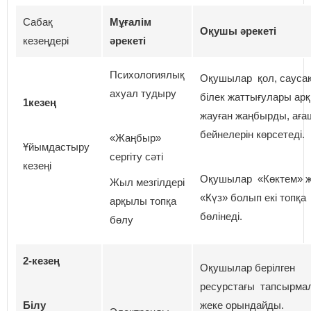
Сабақ
Мұғалім
Оқушы әрекеті
кезеңдері
әрекеті
Психологиялық
Оқушылар қол, саусақ,
ахуал тудыру
білек жаттығулары ар
1кезең
жауған жаңбырды, аға
бейнелерін көрсетеді.
«Жаңбыр»
Ұйымдастыру
сергіту сәті
кезеңі
Оқушылар «Көктем» 
Жыл мезгілдері
«Күз» болып екі топқа
арқылы топқа
бөлінеді.
бөлу
2-кезең
Оқушылар берілген
ресурстағы тапсырм
Білу
жеке орындайды.