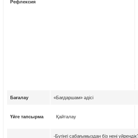
Рефлексия
Бағалау
«Бағдаршам» әдісі
Үйге тапсырма
Қайталау
-Бүгінгі сабағымыздан біз нені үйрендік