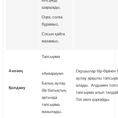
Әлсіреді
шаршады.
Оңға, солға
бұрамыз,
Сосын қайта
жазамыз.
Тапсырма
4-кезең
Оқушылар бір-бірінен
«Аквариум»
аулау арқылы тапсыр
Балық аулау.
алады. Алдымен топт
Қолдану
Әр балықтың
тапсырма алып талда
артында
Топ өкілі қорғайды.
тапсырма
жазылады.