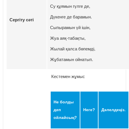
Су құямын гүлге де,
Дүкенге де барамын.
Сергіту сәті
Сыпырамын үй ішін,
Жуа аяқ-табақты,
Жылай қалса бөпемді,
Жұбатамын ойнатып.
Кестемен жұмыс
Не болды
деп
Неге?
Дәлелдеңіз.
ойлайсың?