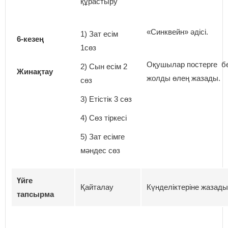
құрастыру
«Синквейн» әдісі.
1) Зат есім
6-кезең
1сөз
Оқушылар постерге б
2) Сын есім 2
Жинақтау
жолды өлең жазады.
сөз
3) Етістік 3 сөз
4) Сөз тіркесі
5) Зат есімге
мәндес сөз
Үйге
Қайталау
Күнделіктеріне жазады
тапсырма