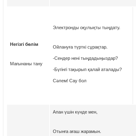
Электронды оқулықты тыңдату.
Негізгі бөлім
Ойлануға түрткі сұрақтар.
-Сендер нені тыңдадыңыздар?
Мағынаны тану
-Бүгінгі тақырып қалай аталады?
Сәлем! Сау бол
Апан үшін күнде мен,
Отынға ағаш жарамын.