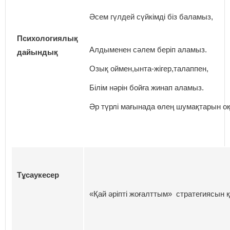
Әсем гүлдей сүйкімді біз баламыз,
Психологиялық
Алдыменен сәлем беріп аламыз.
дайындық
Озық оймен,ынта-жігер,талаппен,
Білім нәрін бойға жинап аламыз.
Әр түрлі мағынада өлең шумақтарын оқ
Тұсаукесер
«Қай әріпті жоғалттым» стратегиясын 