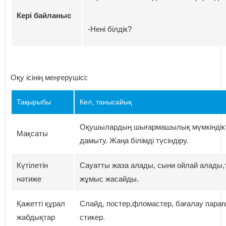
Кері байланыс
-Нені білдік?
Оқу ісінің меңгерушісі:
Тақырыбы
Кел, танысайық
Оқушылардың шығармашылық мүмкіндікт
Мақсаты
дамыту. Жаңа білімді түсіндіру.
Күтілетін
Сауатты жаза алады, сыни ойлай алады,
нәтиже
жұмыс жасайды.
Қажетті құрал
Слайд, постер,фломастер, бағалау парағ
жабдықтар
стикер.