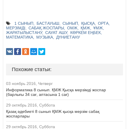
1 СЫНЫП
БАСТАУЫШ
СЫНЫП
ҚЫСҚА
ОРТА
МЕРЗІМДІ
САБАҚ ЖОСПАРЫ
ОМЖ
ҚМЖ
ҰМЖ
ЖАРАТЫЛЫСТАНУ
САУАТ АШУ
КӨРКЕМ ЕҢБЕК
МАТЕМАТИКА
МУЗЫКА
ДҮНИЕТАНУ
Похожие статьи:
03 ноябрь 2016, Четверг
Информатика 8 сынып. ҚМЖ Қысқа мерзімді жоспар
(барлығы 34 сағ, аптасына 1 сағ)
29 октябрь 2016, Суббота
Қазақ әдебиеті 8 сынып ҚМЖ қысқа мерзім сабақ
жоспарлары
29 октябрь 2016, Суббота