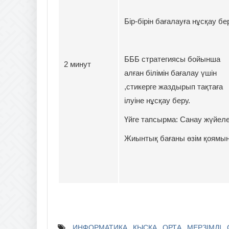
Бір-бірін бағалауға нұсқау бе
БББ стратегиясы бойынша
2 минут
алған білімін бағалау үшін
,стикерге жаздырып тақтаға
ілуіне нұсқау беру.
Үйге тапсырма: Санау жүйеле
Жиынтық бағаны өзім қоямын
ИНФОРМАТИКА
ҚЫСҚА
ОРТА
МЕРЗІМДІ