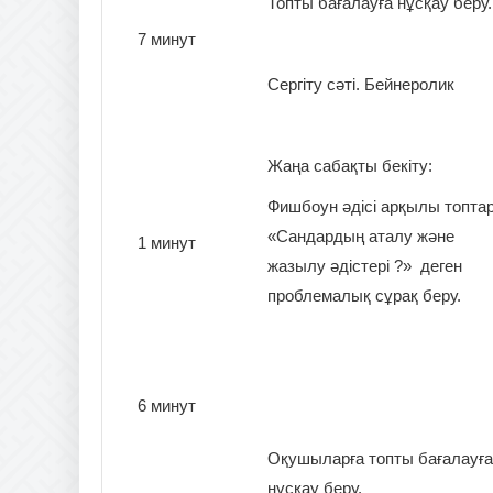
Топты бағалауға нұсқау беру.
7 минут
Сергіту сәті. Бейнеролик
Жаңа сабақты бекіту:
Фишбоун әдісі арқылы топтар
«Сандардың аталу және
1 минут
жазылу әдістері ?» деген
проблемалық сұрақ беру.
6 минут
Оқушыларға топты бағалауға
нұсқау беру.