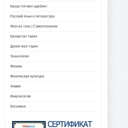
Қазақ тілі мен әдебиет
Русский язык и литература
Өзін-өз тану | Самопознание
Қазақстан тарих
Дүние жүзі тарих
Технология
Физика
Физическая культура
Химия
Факультатив
Қосымша