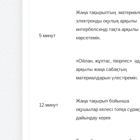
Жаңа тақырыптың материа
электронды оқулық арқылы
интербелсенді тақта арқылы
5 минут
көрсетемін.
«Ойлан, жұптас, пікірлес» әді
арқылы жаңа сабақтың
материалдарын үлестіремін.
Жаңа тақырып бойынша
12 минут
оқушылар келесі топқа сұрақ
дайындау керек