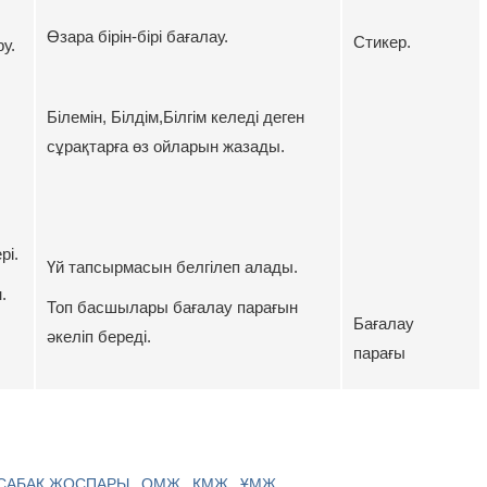
Өзара бірін-бірі бағалау.
Стикер.
ру.
Білемін, Білдім,Білгім келеді деген
сұрақтарға өз ойларын жазады.
рі.
Үй тапсырмасын белгілеп алады.
.
Топ басшылары бағалау парағын
Бағалау
әкеліп береді.
парағы
САБАҚ ЖОСПАРЫ
ОМЖ
ҚМЖ
ҰМЖ