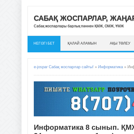
САБАҚ ЖОСПАРЛАР, ЖАҢАР
Сабақ жоспарлары барлық пәннен ҚМЖ, ОМЖ, ҰМЖ
НЕГІЗГІ БЕТ
ҚАЛАЙ АЛАМЫН
АҚЫ ТӨЛЕУ
e-jospar Сабақ жоспарлар сайты!
»
Информатика
» Инфо
Информатика 8 сынып. ҚМЖ