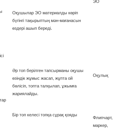
ЭО
лы
Оқушылар ЭО материалды көріп
бүгінгі тақырыптың мән-мағанасын
өздері ашып береді.
сі
Әр топ берілген тапсырманы оқушы
Оқулық
өзіндік жұмыс жасап, жұпта ой
бөлісіп, топта талқылап, ұжымға
жариялайды.
тар
Бір топ келесі топқа сұрақ қояды
Флипчарт,
маркер,