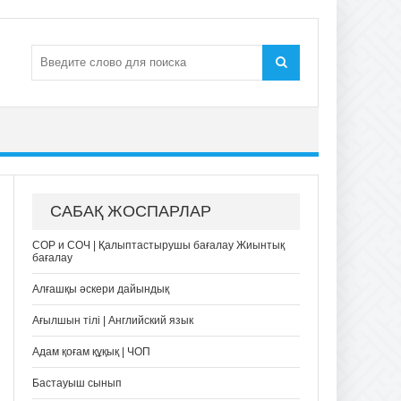
САБАҚ ЖОСПАРЛАР
СОР и СОЧ | Қалыптастырушы бағалау Жиынтық
бағалау
Алғашқы әскери дайындық
Ағылшын тілі | Английский язык
Адам қоғам құқық | ЧОП
Бастауыш сынып