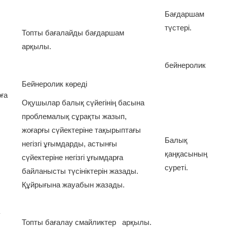
Бағдаршам
түстері.
Топты бағалайды бағдаршам
арқылы.
бейнеролик
Бейнеролик көреді
ға
Оқушылар балық сүйегінің басына
проблемалық сұрақты жазып,
жоғарғы сүйектеріне тақырыптағы
Балық
негізгі ұғымдарды, астынғы
қаңқасының
сүйектеріне негізгі ұғымдарға
суреті.
байланысты түсініктерін жазады.
Құйрығына жауабын жазады.
Топты бағалау смайликтер арқылы.