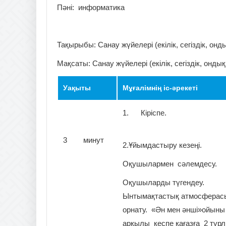
Пәні: информатика
Тақырыбы: Санау жүйелері (екілік, сегіздік, онд
Мақсаты: Санау жүйелері (екілік, сегіздік, онды
Уақыты
Мұғалімнің іс-әрекеті
1. Кіріспе.
3 минут
2.Ұйымдастыру кезеңі.
Оқушылармен сәлемдесу.
Оқушыларды түгендеу.
Ынтымақтастық атмосферас
орнату. «Ән мен әнші»ойыны
арқылы кеспе қағазға 2 түрл