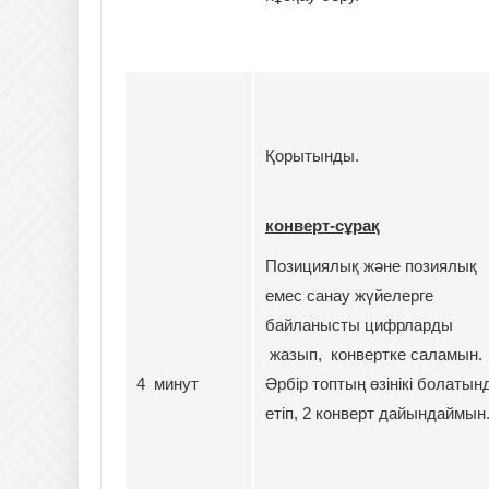
Қорытынды.
конверт-сұрақ
Позициялық және позиялық
емес санау жүйелерге
байланысты цифрларды
жазып, конвертке саламын.
4 минут
Әрбір топтың өзінікі болатын
етіп, 2 конверт дайындаймын