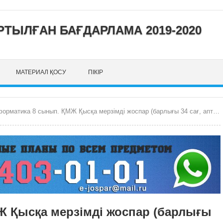
ТЫЛҒАН БАҒДАРЛАМА 2019-2020
МАТЕРИАЛ ҚОСУ
ПІКІР
рматика 8 сынып. ҚМЖ Қысқа мерзімді жоспар (барлығы 34 сағ, аптасына 1 сағ)
 Қысқа мерзімді жоспар (барлығы