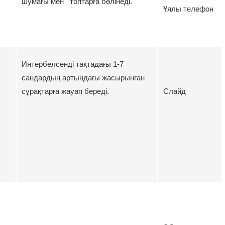
шумағы мен топтарға бөлінеді.
Ұялы телефон
Интербелсенді тақтадағы 1-7
сандардың артындағы жасырынған
сұрақтарға жауап береді.
Слайд