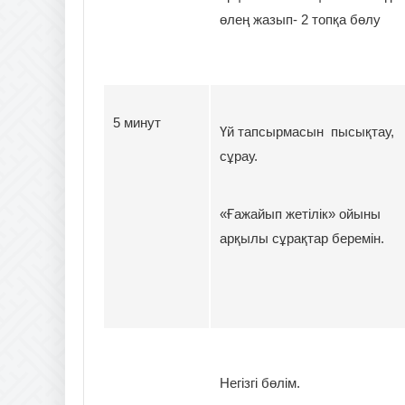
өлең жазып- 2 топқа бөлу
5 минут
Үй тапсырмасын пысықтау,
сұрау.
«Ғажайып жетілік» ойыны
арқылы сұрақтар беремін.
Негізгі бөлім.