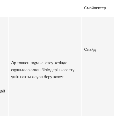
Смайликтер.
Слайд
Әр топпен жұмыс істеу кезінде
оқушылар алған білімдерін көрсету
үшін нақты жауап беру қажет.
дай
.