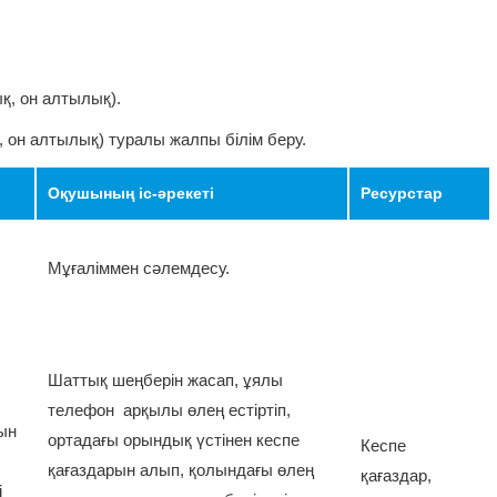
ық, он алтылық).
қ, он алтылық) туралы жалпы білім беру.
Оқушының іс-әрекеті
Ресурстар
Мұғаліммен сәлемдесу.
Шаттық шеңберін жасап, ұялы
телефон арқылы өлең естіртіп,
ын
ортадағы орындық үстінен кеспе
Кеспе
қағаздарын алып, қолындағы өлең
қағаздар,
і