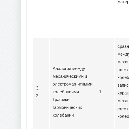
матер
сравн
межд
механ
Аналогия между
элек
механическими и
колеб
электромагнитными
запис
3.
колебаниями
1
харак
3
Графики
механ
гармонических
элект
колебаний
колеб