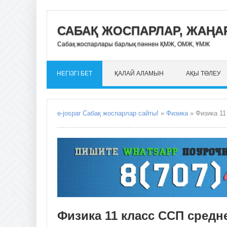
САБАҚ ЖОСПАРЛАР, ЖАҢАР
Сабақ жоспарлары барлық пәннен ҚМЖ, ОМЖ, ҰМЖ
НЕГІЗГІ БЕТ
ҚАЛАЙ АЛАМЫН
АҚЫ ТӨЛЕУ
e-jospar Сабақ жоспарлар сайты!
»
Физика
» Физика 11
Физика 11 класс ССП средн