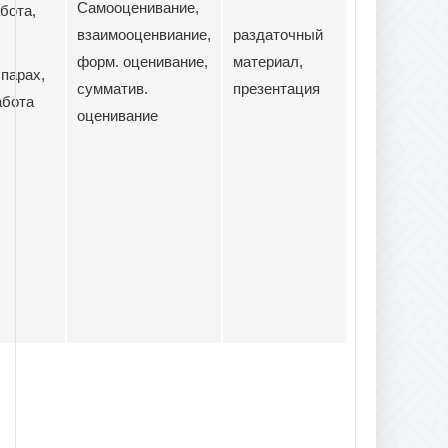
Самооценивание,
абота,
взаимооценвиание,
раздаточный
форм. оценивание,
материал,
 парах,
сумматив.
презентация
абота
оценивание