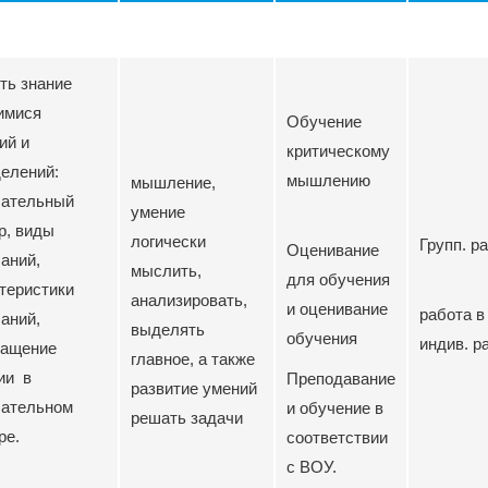
ть знание
имися
Обучение
ий и
критическому
елений:
мышлению
мышление,
бательный
умение
р, виды
логически
Групп. р
Оценивание
аний,
мыслить,
для обучения
теристики
анализировать,
и оценивание
работа в
аний,
выделять
обучения
индив. р
ращение
главное, а также
гии в
Преподавание
развитие умений
бательном
и обучение в
решать задачи
ре.
соответствии
с ВОУ.