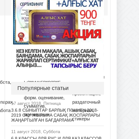
Интерактивная
Самооценивание,
абота,
доска,
Популярные статьи
взаимооценвиание,
презентация,
форм. оценивание,
 парах,
раздаточный
17 август 2018, Пятница
сумматив.
абота
материал,
3.6.8 СЫНЫПТАР БАРЛЫҚ ПӘННЕН 2018-
оценивание
2019 ОҚУ ЖЫЛЫНА САБАҚ ЖОСПАРЛАРЫ
стикеры
ЖАҢАРТЫЛҒАН БАҒДАРЛАМА
11 август 2018, Суббота
6.8 КЛАССЫ ДЛЯ РУС И ДЛЯ КАЗ КЛАССОВ