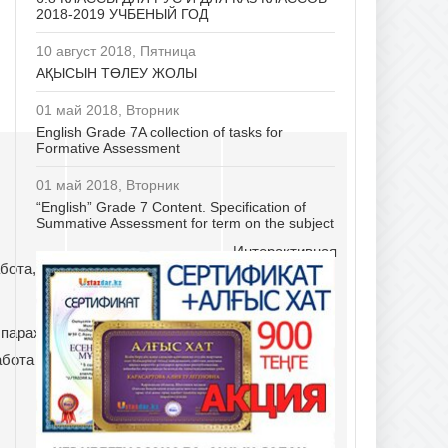
2018-2019 УЧБЕНЫЙ ГОД
10 август 2018, Пятница
АҚЫСЫН ТӨЛЕУ ЖОЛЫ
01 май 2018, Вторник
English Grade 7A collection of tasks for
Formative Assessment
01 май 2018, Вторник
“English” Grade 7 Content. Specification of
Summative Assessment for term on the subject
Интерактивная
Самооценивание,
абота,
доска,
взаимооценвиание,
презентация
форм. оценивание,
 парах,
цветные
сумматив.
абота
мелки, бумага,
оценивание
фломастеры