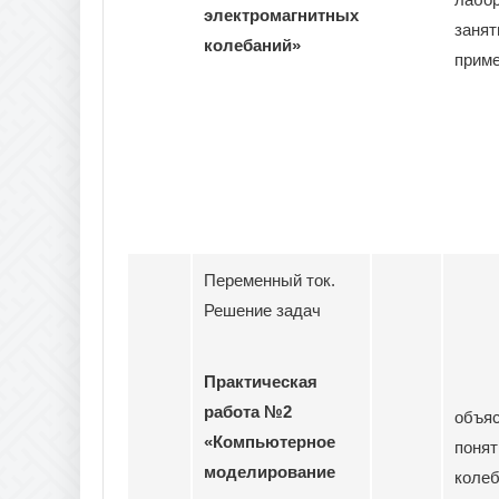
электромагнитных
занят
колебаний»
прим
Переменный ток.
Решение задач
Практическая
работа №2
объя
«Компьютерное
понят
моделирование
колеб