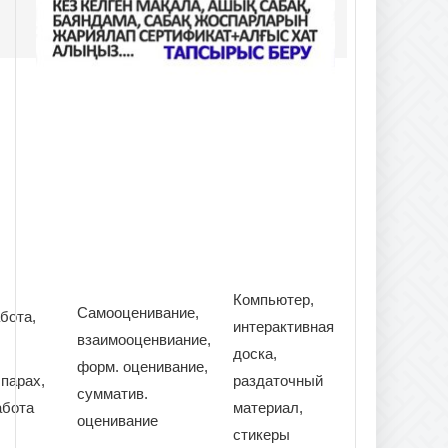
Компьютер,
Самооценивание,
абота,
интерактивная
взаимооценвиание,
доска,
форм. оценивание,
 парах,
раздаточный
сумматив.
абота
материал,
оценивание
стикеры