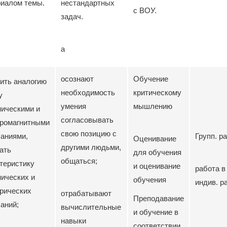
иалом темы.
нестандартных
с ВОУ.
задач.
а
осознают
Обучение
ить аналогию
необходимость
критическому
у
умения
мышлению
ическими и
согласовывать
тромагнитными
свою позицию с
аниями,
Групп. р
Оценивание
другими людьми,
ать
для обучения
общаться;
теристику
и оценивание
работа в
ических и
обучения
индив. р
рических
отрабатывают
Преподавание
аний;
вычислительные
и обучение в
навыки
соответствии