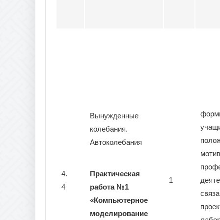
форм
Вынужденные
учащ
колебания.
поло
Автоколебания
моти
проф
4.
Практическая
1
деяте
4
работа №1
связа
«Компьютерное
прое
моделирование
лабо