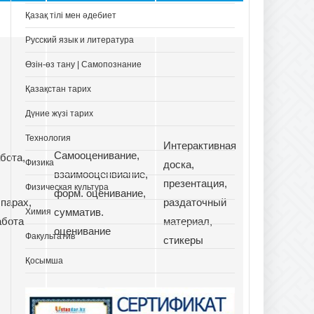
Қазақ тілі мен әдебиет
Русский язык и литература
Өзін-өз тану | Самопознание
Қазақстан тарих
Дүние жүзі тарих
Технология
Интерактивная
Самооценивание,
абота,
Физика
доска,
взаимооценвиание,
презентация,
Физическая культура
форм. оценивание,
 парах,
раздаточный
сумматив.
Химия
абота
материал,
оценивание
Факультатив
стикеры
Қосымша