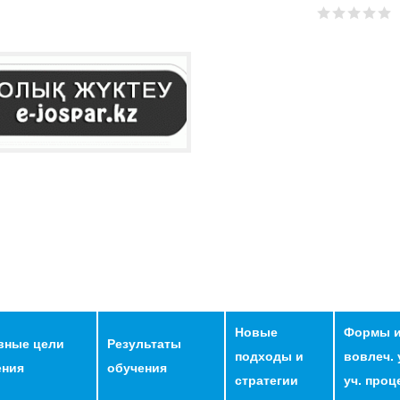
Новые
Формы и
вные цели
Результаты
подходы и
вовлеч. 
ения
обучения
стратегии
уч. проц