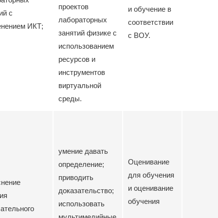
проектов
и обучение в
ий с
лабораторных
соответствии
енением ИКТ;
занятий физике с
с ВОУ.
использованием
ресурсов и
инструментов
виртуальной
среды.
умение давать
Оценивание
определение;
для обучения
приводить
снение
и оценивание
доказательство;
ия
обучения
использовать
ательного
мультимедийные