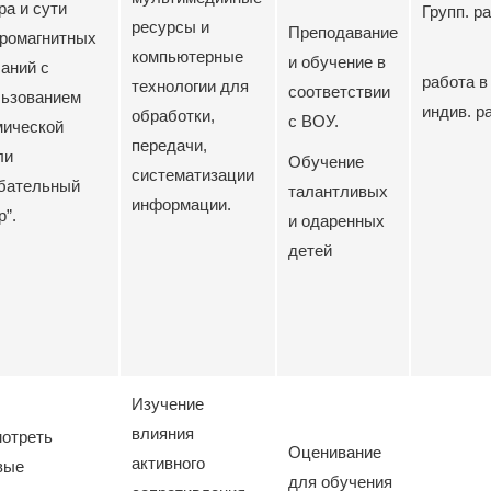
ра и сути
Групп. р
ресурсы и
Преподавание
ромагнитных
компьютерные
и обучение в
аний с
работа в
технологии для
соответствии
льзованием
индив. р
обработки,
с ВОУ.
мической
передачи,
ли
Обучение
систематизации
ебательный
талантливых
информации.
р”.
и одаренных
детей
Изучение
влияния
отреть
Оценивание
активного
вые
для обучения