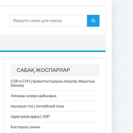
САБАҚ ЖОСПАРЛАР
СОР и СОЧ | Қалыптастырушы бағалау Жиынтық
бағалау
Алғашқы әскери дайындық
Ағылшын тілі | Английский язык
Адам қоғам құқық | ЧОП
Бастауыш сынып