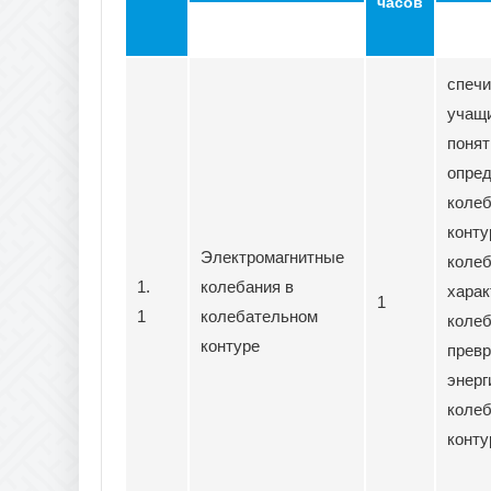
часов
спечи
учащ
понят
опред
коле
конту
Электромагнитные
колеб
1.
колебания в
харак
1
1
колебательном
колеб
контуре
прев
энер
коле
конту