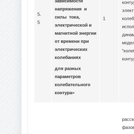
зависимости
конту
напряжения и
элект
5.
силы тока,
1
колеб
5
электрической и
испо
магнитной энергии
дина
от времени при
моде
электрических
“кол
колебаниях
конту
для разных
параметров
колебательного
контура»
рассм
фазо