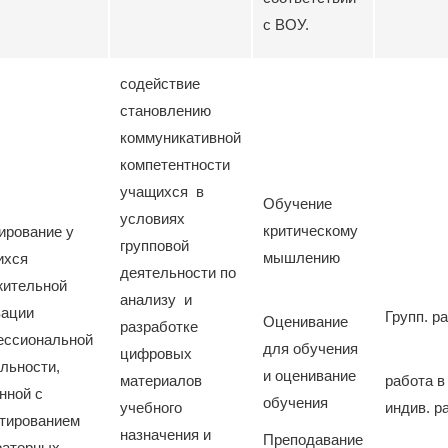
с ВОУ.
содействие
становлению
коммуникативной
компетентности
учащихся в
Обучение
условиях
критическому
ирование у
групповой
мышлению
ихся
деятельности по
жительной
анализу и
вации
Групп. р
Оценивание
разработке
ессиональной
для обучения
цифровых
льности,
и оценивание
материалов
работа в
нной с
обучения
учебного
индив. р
ктированием
назначения и
Преподавание
раторных