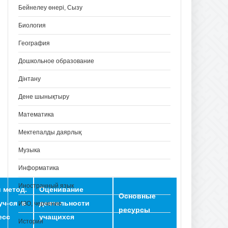
Бейнелеу өнері, Сызу
Биология
География
Дошкольное образование
Дінтану
Дене шынықтыру
Математика
Мектепалды даярлық
Музыка
Информатика
Иностранный язык
 метод.
Оценивание
Основные
уч-ся в
деятельности
ИЗО, черчение
ресурсы
есс
учащихся
История