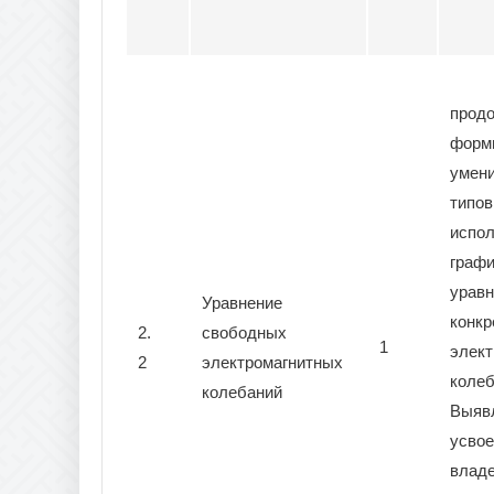
прод
форм
умен
типов
испо
графи
уравн
Уравнение
конкр
2.
свободных
1
элект
2
электромагнитных
колеб
колебаний
Выяв
усвое
влад