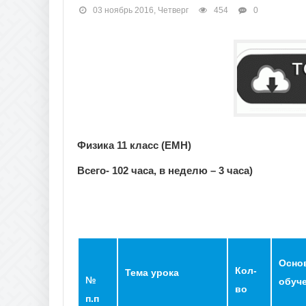
03 ноябрь 2016, Четверг
454
0
Физика 11 класс (ЕМН)
Всего- 102 часа, в неделю – 3 часа)
Осно
Кол-
Тема урока
№
обуч
во
п.п