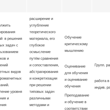
расширение и
олжить
углубление
ирования
теоретического
Обучение
ий в решения
материала, его
критическому
ых задач с
глубокое
мышлению
льзованием
осмысление
ков и
путём сравнения
ений
и сопоставления,
Групп. р
Оценивание
етных видов
абстрагирования
для обучения
ромагнитных
и конкретизации
и оценивание
работа в
аний.
при решении
обучения
индив. р
ление уровня
типовых задач
Преподавание
ния и
различными
и обучение в
ения
методами и
соответствии