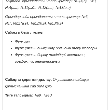
Тақтада орындалатын тапсырмалар: №2(ә,б), №3,
№4(а,ә), №11(ә,б), №12(а,ә), №13(а,ә)
Орындарында орындалатын тапсырмалар: №6,
№7
,
№11(а,в), №12(б,г), №13(б,г)
Сабақты бекіту кезеңі:
Функция
Функцияның анықталу облысын табу жолдары
Функцияның берілу тәсілдері: кестемен,
графиктік, аналитикалық
Сабақты қорытындылау:
Оқушыларға сабаққа
қатысқанына сай баға қою.
Үйге тапсырма:
№9, №10