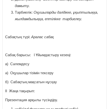
дамыту.
Тәрбиелік:
Оқушыларды дәлдікке, ұқыптылыққа,
жылдамдылыққа, ептілікке тәрбиелеу.
Сабақтың түрі:
Аралас сабақ
Сабақ барысы: І Ұйымдастыру кезеңі:
а) Сәлемдесу
ә) Оқушылар тізімін тексеру
б) Сабақтың мақсатын нұсқау
ІІ Жаңа тақырып:
Презентация арқылы түсіндіру.
y=f(x)+d фукциясының графигі y=f(x)