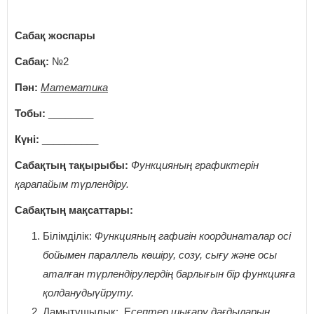
Сабақ жоспары
Сабақ:
№2
Пән:
Математика
Тобы:
________
Күні:
__________
Сабақтың тақырыбы:
Функцияның графиктерін
қарапайым түрлендіру.
Сабақтың мақсаттары:
Білімділік:
Функцияның гафигін координаталар осі
бойымен параллель көшіру, созу, сығу және осы
аталған түрлендірулердің барлығын бір функцияға
қолданудыүйруту.
Дамытушылық: Е
септер шығару дағдыларын