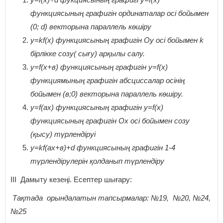
функциясының графигін ординаталар осі бойымен
(0; d) векторына параллель көшіру
y=kf(x) функциясының графигін Оу осі бойымен k
бірлікке созу( сығу) арқылы салу.
y=f(x+в) функциясының графигін y=f(x)
функциямының графигін абсциссалар осінің
бойымен (в;0) векторына параллель көшіру.
y=f(аx) функциясының графигін y=f(x)
функциясының графигін Ох осі бойымен созу
(қысу) түрлендіруі
y=kf(аx+в)+d функциясының графигін 1-4
түрлендірулерін қолданып түрлендіру
ІІІ Дамыту кезеңі. Есептер шығару:
Тақтада орындалатын тапсырмалар: №19, №20, №24,
№25