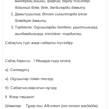
мәндерінің жиыны, графигі, берілу тәсілдері
бойынша білім, білік, дағдыларды дамыту.
Дамытушылық:
Өткен сыныптарда алған
білімдерін дамыту.
Тәрбиелік:
Оқушыларды дәлдікке, ұқыптылыққа,
жылдамдылыққа, ептілікке тәрбиелеу.
Сабақтың түрі:
жаңа сабақты түсіндіру
Сабақ барысы: І Ұйымдастыру кезеңі:
а) Сәлемдесу
ә) Оқушылар тізімін тексеру
б) Сабақтың мақсатын нұсқау
ІІ Жаңа тақырып:
Шамалар: Тұрақ ты: Абсолют (кез келген жағдайда),