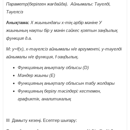
Параметр(берілген жағдайда). Айнымалы: Тәуелді,
Тәуелсіз
Анықтама:
Х жиынындағы х-тің әрбір мәніне У
жиынының нақты бір у мәнін сәйкес қоятын заңдылық
функция д.а.
М: y=f(x), х-тәуелсіз айнымалы н/е аргументі, у-тәуелді
айнымалы н/е функция, f-заңдылық.
Функцияның анықталу облысы
(D)
Мәндер жиыны (Е)
Функцияның анықталу облысын табу жолдары
Функцияның берілу тәсілдері: кестемен,
графиктік, аналитикалық
ІІІ Дамыту кезеңі. Есептер шығару: