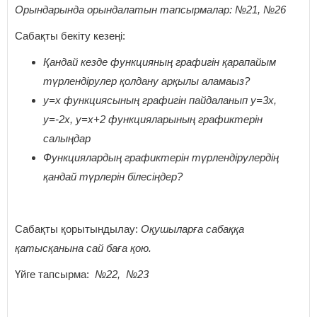
Орындарында орындалатын тапсырмалар: №21, №26
Сабақты бекіту кезеңі:
Қандай кезде функцияның графигін қарапайым
түрлендірулер қолдану арқылы аламаыз?
y=х функциясының графигін пайдаланып y=3х,
y=-2х, y=х+2 функцияларының графиктерін
салыңдар
Функциялардың графиктерін түрлендірулердің
қандай түрлерін білесіңдер?
Сабақты қорытындылау:
Оқушыларға сабаққа
қатысқанына сай баға қою.
Үйге тапсырма:
№22, №23