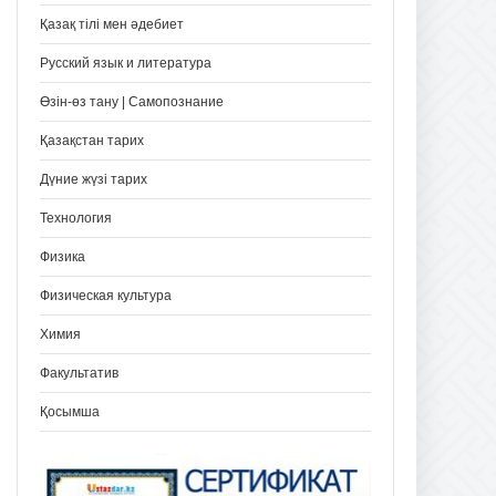
Қазақ тілі мен әдебиет
Русский язык и литература
Өзін-өз тану | Самопознание
Қазақстан тарих
Дүние жүзі тарих
Технология
Физика
Физическая культура
Химия
Факультатив
Қосымша