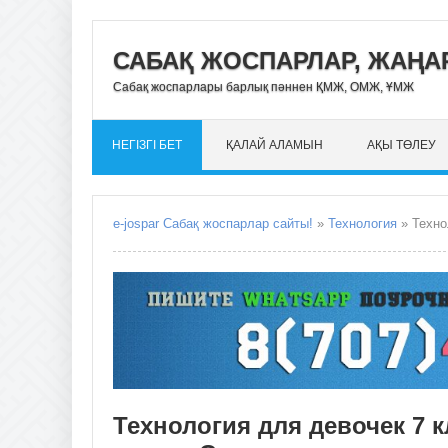
САБАҚ ЖОСПАРЛАР, ЖАҢАР
Сабақ жоспарлары барлық пәннен ҚМЖ, ОМЖ, ҰМЖ
НЕГІЗГІ БЕТ
ҚАЛАЙ АЛАМЫН
АҚЫ ТӨЛЕУ
e-jospar Сабақ жоспарлар сайты!
»
Технология
» Технолог
Технология для девочек 7 