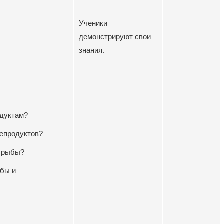
Ученики
демонстрируют свои
знания.
одуктам?
епродуктов?
ь рыбы?
ыбы и