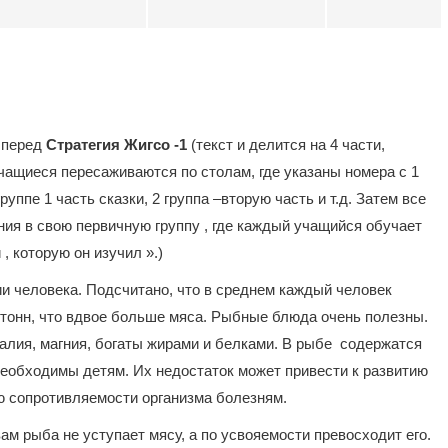
м перед
Стратегия Жигсо -1
(текст и делится на 4 части,
учащиеся пересаживаются по столам, где указаны номера с 1
руппе 1 часть сказки, 2 группа –вторую часть и т.д. Затем все
ия в свою первичную группу , где каждый учащийся обучает
, которую он изучил ».)
и человека. Подсчитано, что в среднем каждый человек
4 тонн, что вдвое больше мяса. Рыбные блюда очень полезны.
алия, магния, богаты жирами и белками. В рыбе содержатся
еобходимы детям. Их недостаток может привести к развитию
ю сопротивляемости организма болезням.
ам рыба не уступает мясу, а по усвояемости превосходит его.