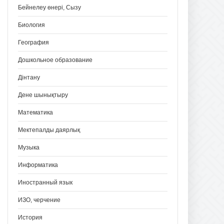
Бейнелеу өнері, Сызу
Биология
География
Дошкольное образование
Дінтану
Дене шынықтыру
Математика
Мектепалды даярлық
Музыка
Информатика
Иностранный язык
ИЗО, черчение
История