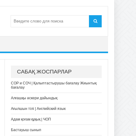
САБАҚ ЖОСПАРЛАР
СОР и СОЧ | Қалыптастырушы бағалау Жиынтық
бағалау
Алғашқы әскери дайындық
Ағылшын тілі | Английский язык
Адам қоғам құқық | ЧОП
Бастауыш сынып