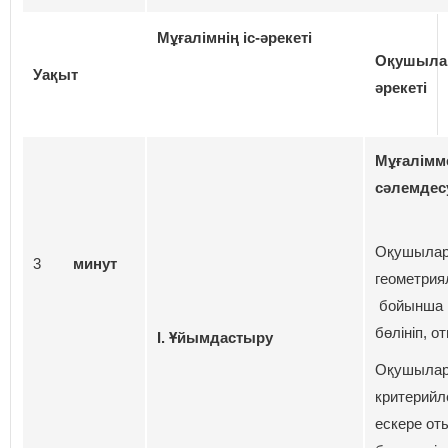
Мұғалімнің іс-әрекеті
Оқушылар
Уақыт
әрекеті
Мұғалімм
сәлемдес
Оқушыла
3
минут
геометрия
бойынша 
бөлініп, о
І. Ұйымдастыру
Оқушылар
критерийл
ескере от