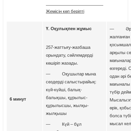
Жемісін көп беріпті
Ү. Оқулықпен жұмыс
— Әр с
жалғанған
қосымшал
257-жаттығу-жазбаша
арқылы сө
орындату, сөйлемдерді
мағынала
көшіріп жазады.
өзгереді. 
— Оқушылар мына
одан әрі б
сөздерді салыстырайық:
мағыналы 
күй-күйші, балық-
түбір дейм
балықшы, құрылыс-
6 минут
Мысалы:кү
құрылысшы, жылқы-
өрік, қобы
жылқышы
болса түбі
мысал кел
— Күй – бұл