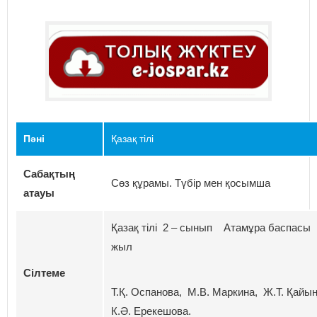
Пәні
Қазақ тілі
Сабақтың
Сөз құрамы. Түбір мен қосымша
атауы
Қазақ тілі 2 – сынып Атамұра баспасы
жыл
Сілтеме
Т.Қ. Оспанова, М.В. Маркина, Ж.Т. Қайы
К.Ә. Ерекешова.