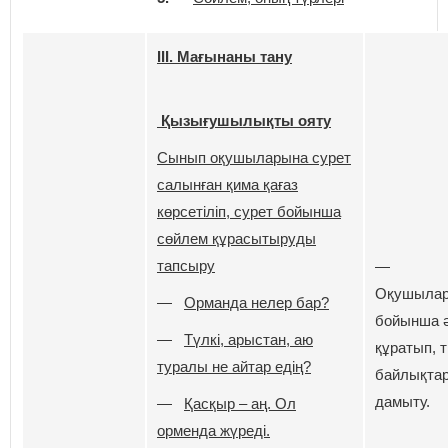
ІІІ. Мағынаны тану
Қызығушылықты ояту
Сынып оқушыларына сурет
салынған қима қағаз
көрсетіліп, сурет бойынша
сөйлем құрасытыруды
тапсыру
—
Оқушылар
—
Орманда нелер бар?
бойынша ә
—
Түлкі, арыстан, аю
құратып, т
туралы не айтар едің?
байлықта
дамыту.
—
Қасқыр – аң. Ол
орменда жүреді.