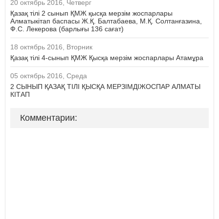
20 октябрь 2016, Четверг
Қазақ тілі 2 сынып ҚМЖ қысқа мерзім жоспарлары
Алматыкітап баспасы Ж.Қ. Балтабаева, М.Қ. Солтанғазина,
Ф.С. Лекерова (барлығы 136 сағат)
18 октябрь 2016, Вторник
Қазақ тілі 4-сынып ҚМЖ Қысқа мерзім жоспарлары Атамұра
05 октябрь 2016, Среда
2 СЫНЫП ҚАЗАҚ ТІЛІ ҚЫСҚА МЕРЗІМДІЖОСПАР АЛМАТЫ
КІТАП
Комментарии: