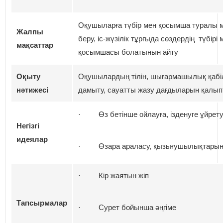
Оқушыларға түбір мен қосымша туралы 
Жалпы
беру, іс-жүзілік тұрғыда сөздердің түбірі 
мақсаттар
қосымшасы болатынын айту
Оқыту
Оқушылардың тілін, шығармашылық қабі
нәтижесі
дамыту, сауатты жазу дағдыларын қалы
· Өз бетінше ойлауға, ізденуге ұйрет
Негізгі
идеялар
· Өзара араласу, қызығушылықтарын
· Кір жаятын жіп
Тапсырмалар
· Сурет бойынша әңгіме