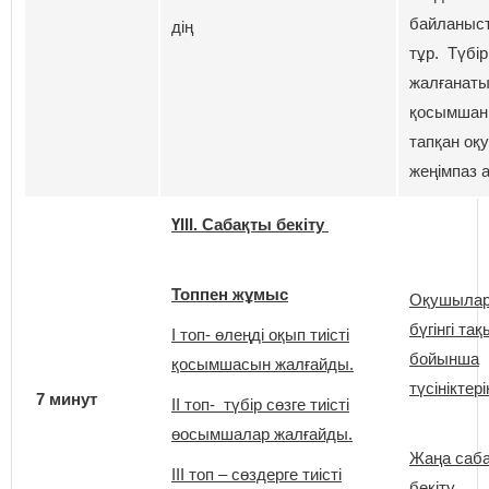
байланыс
дің
тұр. Түбір
жалғанат
қосымшан
тапқан оқ
жеңімпаз 
ҮІІІ. Сабақты бекіту
Топпен жұмыс
Оқушыла
бүгінгі та
І топ- өлеңді оқып тиісті
бойынша
қосымшасын жалғайды.
түсініктері
7 минут
ІІ топ- түбір сөзге тиісті
өосымшалар жалғайды.
Жаңа саб
ІІІ топ – сөздерге тиісті
бекіту