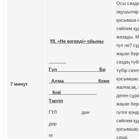
Осы сөзде
оқушыла
қосымша ж
сөйлем құ
жазады. 
ҮІІ. «Не өзгерді» ойыны
гүл не? сұ
жауап бер
сөздің түб
Гүл Би
түбір сөзге
қосымшас
Алма Кеме
7 минут
жалғасақ, 
Қой
деген сұр
Тәртіп
жауап бер
ГҮЛ ден
гүлге қонд
сөйлем құр
дер
қосымшас
ге
сөзді