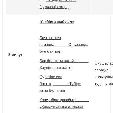
(тұлғасы) өзгерді
ІҮ. «Миға шабуыл»
Баяғы өткен
заманда Ортасында
бұл бақтың
5 минут
Бақ болыпты ғажайып
Оқушыла
Зәулім ағаш өсіпті
сабаққа
Суретіне сол
қызығушы
бақтың «Түбір»
тудыру м
атты бұл ағаш
Кәне, бірге қарайық!
«Қосымшасын» жалғасаң