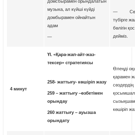
домсбырамен орындалатын
музыка, ал күйші күйді
— Сөз
домбырамен ойнайтын
түбірге жа
адам
бөлігін қ
дейміз.
—
ҮІ. «Қара-жап-айт-жаз-
тексер» стратегиясы
Өлеңді оқ
қарамен ж
258- жаттығу- көшіріп жазу
сөздердің
4 минут
259 – жаттығу –өзбетімен
қосымшал
орындау
сызықшаме
көшіріп жа
260 жаттығу – ауызша
орындату