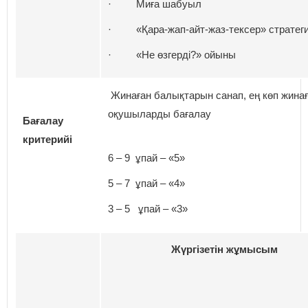
· Миға шабуыл
· «Қара-жап-айт-жаз-тексер» стратег
· «Не өзгерді?» ойыны
Жинаған балықтарын санап, ең көп жина
оқушыларды бағалау
Бағалау
критерийі
6 – 9 ұпай – «5»
5 – 7 ұпай – «4»
3 – 5 ұпай – «3»
Жүргізетін жұмысым