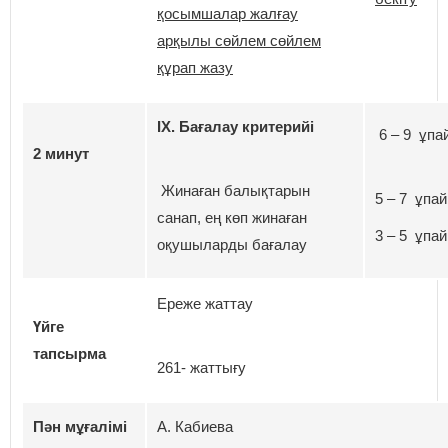
қосымшалар жалғау
арқылы сөйлем сөйлем
құрап жазу
ІХ. Бағалау критерийі
6 – 9 ұпай
2 минут
Жинаған балықтарын
5 – 7 ұпай
санап, ең көп жинаған
3 – 5 ұпай
оқушыларды бағалау
Ереже жаттау
Үйге
тапсырма
261- жаттығу
Пән мұғалімі
А. Кабиева