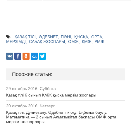
ҚАЗАҚ ТІЛІ
ӘДЕБИЕТ
ПӘНІ
ҚЫСҚА
ОРТА
МЕРЗІМДІ
САБАҚ ЖОСПАРЫ
ОМЖ
ҚМЖ
ҰМЖ
Похожие статьи:
29 октябрь 2016, Суббота
Қазақ тілі 6 сынып ҚМЖ қысқа мерзім жоспары
20 октябрь 2016, Четверг
Қазақ тілі, Дүниетану, Әдебиеттік оқу, Еңбекке баулу,
Математика — 2 сынып Алматыкітап баспасы ОМЖ орта
мерзім жоспарлары