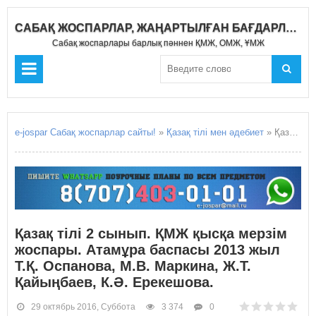
САБАҚ ЖОСПАРЛАР, ЖАҢАРТЫЛҒАН БАҒДАРЛАМА 2018-2019
Сабақ жоспарлары барлық пәннен ҚМЖ, ОМЖ, ҰМЖ
e-jospar Сабақ жоспарлар сайты!
»
Қазақ тілі мен әдебиет
» Қазақ тілі 2 сынып. ҚМЖ қысқа мерзім жоспары. Атамұра баспасы 2013 жыл Т.Қ. Оспанова, М.В. Маркина, Ж.Т. Қайыңбаев, К.Ә. Ерекешова.
Қазақ тілі 2 сынып. ҚМЖ қысқа мерзім
жоспары. Атамұра баспасы 2013 жыл
Т.Қ. Оспанова, М.В. Маркина, Ж.Т.
Қайыңбаев, К.Ә. Ерекешова.
29 октябрь 2016, Суббота
3 374
0