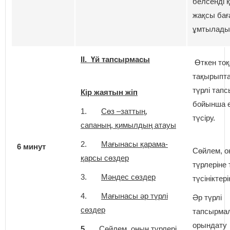
белсенді 
жақсы бағ
ұмтылады
ІІ. Үй тапсырмасы
Өткен тоқ
тақырыпт
түрлі тап
Кір жаятын жіп
бойынша 
1.
Сөз –заттың,
түсіру.
сапаның, қимылдың атауы
2.
Мағынасы қарама-
6 минут
Сөйлем, о
қарсы сөздер
түрлеріне
3.
Мәндес сөздер
түсініктері
4.
Мағынасы әр түрлі
Әр түрлі
сөздер
тапсырма
орындату
5.
Сөйлем, оның түрлері