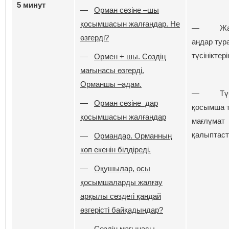
5 минут
—
Орман сөзіне –шы
қосымшасын жалғаңдар. Не
— Жаб
өзгерді?
аңдар тур
түсініктері
—
Ормен + шы. Сөздің
мағынасы өзгерді.
Орманшы –адам.
— Түбі
—
Орман сөзіне дар
қосымша 
қосымшасын жалғаңдар
мағлұмат
қалыптас
—
Ормандар. Орманның
көп екенін білдіреді.
—
Оқушылар, осы
қосымшаларды жалғау
арқылы сөздегі қандай
өзгерісті байқадыңдар?
—
Сөздің мағынасы