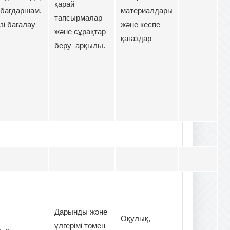
қарай
 бағдаршам,
материалдары
тапсырмалар
өзі бағалау
және кеспе
және сұрақтар
қағаздар
беру арқылы.
Дарынды және
Оқулық,
үлгерімі төмен