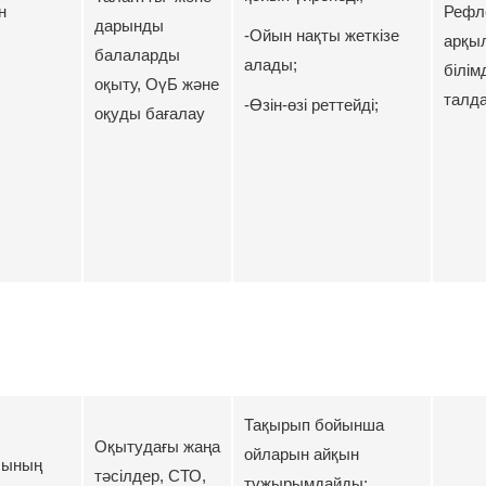
н
Рефл
дарынды
-Ойын нақты жеткізе
арқы
балаларды
алады;
білім
оқыту, ОүБ және
талда
-Өзін-өзі реттейді;
оқуды бағалау
Тақырып бойынша
Оқытудағы жаңа
ойларын айқын
сының
тәсілдер, СТО,
тұжырымдайды;