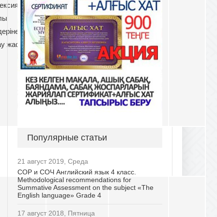
ексия
және кеспе
тапсырмалар
лы
қағаздар
арқылы
деріне
у жасау.
Популярные статьи
21 август 2019, Среда
СОР и СОЧ Английский язык 4 класс.
Methodological recommendations for
Summative Assessment on the subject «The
English language» Grade 4
17 август 2018, Пятница