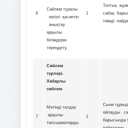
Топтық жұ
Сөйлем туралы
6
1
сабақ бары
негізгі қасиетін
тиімді пайд
анықтау
арқылы
білімдерін
тереңдету.
Сөйлем
түрлері.
Хабарлы
сөйлем
Cыни тұрғы
Мәтінді талдау
ойлауды са
арқылы
7
1
барысында т
тапсырмаларды
пайдалану