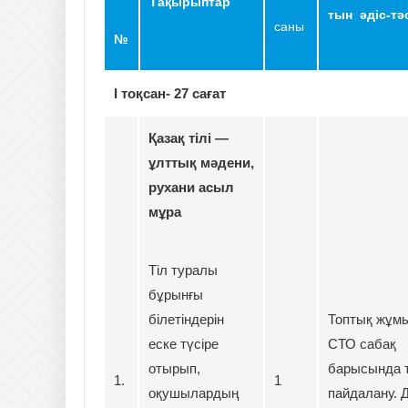
Тақырыптар
тын әдіс-тә
саны
№
І тоқсан- 27 сағат
Қазақ тілі —
ұлттық мәдени,
рухани асыл
мұра
Тіл туралы
бұрынғы
білетіндерін
Топтық жұм
еске түсіре
СТО сабақ
отырып,
барысында т
1.
1
оқушылардың
пайдалану. 