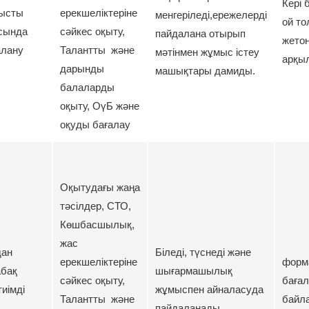
Кері 
мысты
ерекшеліктеріне
менгеріледі,ережелерді
ой т
сында
сәйкес оқыту,
пайдалана отырып
жето
алану
Талантты және
мәтінмен жұмыс істеу
арқы
дарынды
машықтары дамиды.
балаларды
оқыту, ОүБ және
оқуды бағалау
Оқытудағы жаңа
тәсілдер, СТО,
Көшбасшылық,
жас
дан
Біледі, түснеді және
ерекшеліктеріне
форм
бақ
шығармашылық
сәйкес оқыту,
бағал
иімді
жұмыспен айналасуда
Талантты және
байл
пайдаланады