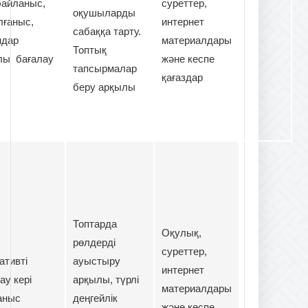
байланыс,
суреттер,
оқушыларды
олғаныс,
интернет
сабаққа тарту.
ндар
материалдары
Топтық
лы бағалау
және кеспе
тапсырмалар
қағаздар
беру арқылы
Топтарда
Оқулық,
рөлдерді
суреттер,
ативті
ауыстыру
интернет
ау кері
арқылы, түрлі
материалдары
аныс
деңгейлік
және кеспе