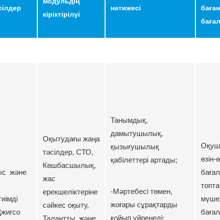
модульдің
сілдер
нәтижесі
баға
кіріктірілуі
баға
Танымдық,
дамытушылық,
Оқытудағы жаңа
Оқуш
қызығушылық
тәсілдер, СТО,
өзін-
қабілеттері артады;
Көшбасшылық,
ыс және
баға
жас
топта
-Мәртебесі төмен,
ерекшеліктеріне
иімді
мүше
жоғары сұрақтарды
сәйкес оқыту,
Джигсо
бағал
қойып үйренеді;
Талантты және