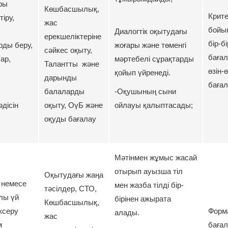
ры
Көшбасшылық,
Крит
тіру,
жас
бойы
Диалогтік оқытудағы
ерекшеліктеріне
бір-бі
ды беру,
жоғары және төменгі
сәйкес оқыту,
баға
ар,
мәртебелі сұрақтарды
Талантты және
өзін-ө
қойып үйренеді.
дарынды
бағал
балаларды
-Оқушының сыни
дісін
оқыту, ОүБ және
ойлауы қалыптасады;
оқуды бағалау
Мәтінмен жұмыс жасай
отырып ауызша тіл
Оқытудағы жаңа
 немесе
мен жазба тілді бір-
тәсілдер, СТО,
лы үй
бірінен ажырата
Көшбасшылық,
ксеру
Форма
алады.
жас
м
бағал