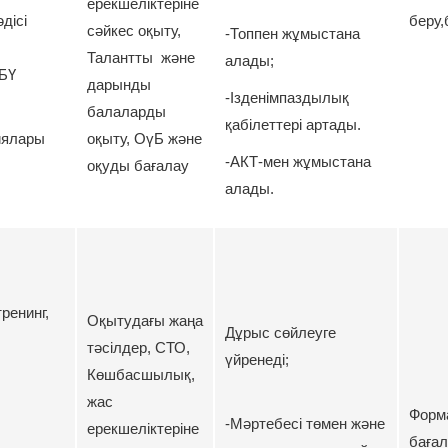
ерекшеліктеріне
дісі
беру,
сәйкес оқыту,
-Топпен жұмыстана
Талантты және
алады;
БҮ
дарынды
-Ізденімпаздылық
балаларды
қабілеттері артады.
иялары
оқыту, ОүБ және
-АКТ-мен жұмыстана
оқуды бағалау
алады.
ренинг,
Оқытудағы жаңа
Дұрыс сөйлеуге
тәсілдер, СТО,
үйренеді;
Көшбасшылық,
жас
Форма
-Мәртебесі төмен және
ерекшеліктеріне
бағал