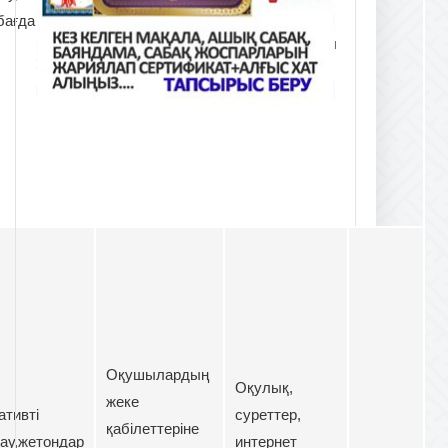
оқушыларды
интернет
бағдаршам,
сабаққа тарту.
материалдары
Топтық
және кеспе
тапсырмалар
қағаздар
беру арқылы.
Оқушылардың
Оқулық,
жеке
тивті
суреттер,
қабілеттеріне
ау,жетондар
интернет