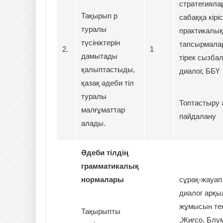
стратегияла
Тақырып р
сабаққа кіріс
туралы
практикалық
түсініктерін
тапсырмалар
2.
1
дамытады
тірек сызбал
қалыптастыды,
диалог, ББҮ
қазақ әдеби тіл
туралы
Топтастыру ә
малғұматтар
пайдалану
алады.
Әдеби тілдің
грамматикалық
нормалары
сұрақ-жауап
диалог арқы
жұмысын те
Тақырыпты
,Жигсо, Блу