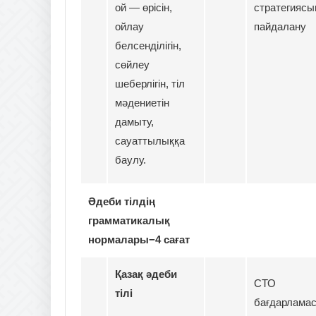
ой — өрісін,
стратегиясы
ойлау
пайдалану
белсенділігін,
сөйлеу
шеберлігін, тіл
мәдениетін
дамыту,
сауаттылыққа
баулу.
Әдеби тілдің
грамматикалық
нормалары−4 сағат
Қазақ әдеби
СТО
тілі
бағдарлама