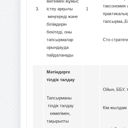
мәтінмен жұмыс
таксономия ә
3.
істеу арқылы
1
практикалық
меңгереді және
тапсырма.,Б
білімдерін
бекітеді, оны
тапсырмалар
Сто стратег
орындауда
пайдаланады
Мәтіндерге
тілдік талдау
Ойын, ББУ, т
Тапсырманы
тілдік талдау
Кім жылдам
көмегімен,
тақырыпты