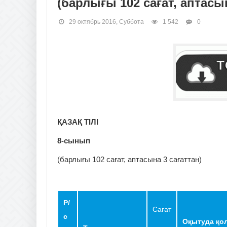
(барлығы 102 сағат, аптасын
29 октябрь 2016, Суббота
1 542
0
ҚАЗАҚ ТІЛІ
8-сынып
(барлығы 102 сағат, аптасына 3 сағаттан)
Р/
Сағат
с
Оқытуда қо