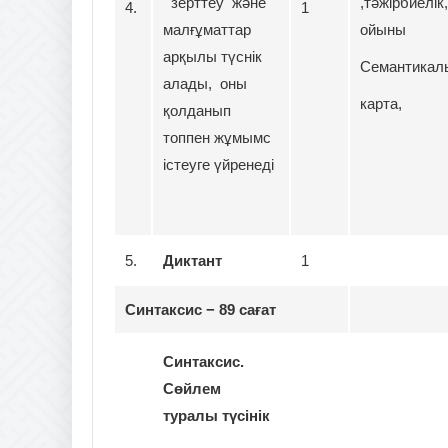
зерттеу жəне
,тәжірбиелік
4.
1
малғұматтар
ойыны
арқылы түснік
Семантикал
алады, оны
карта,
қолданып
топпен жұмымс
істеуге үйренеді
5.
Диктант
1
Синтаксис − 89 сағат
Синтаксис.
Сөйлем
туралы түсінік