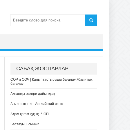
САБАҚ ЖОСПАРЛАР
СОР и СОЧ | Қалыптастырушы бағалау Жиынтық
бағалау
Алғашқы әскери дайындық
Ағылшын тілі | Английский язык
Адам қоғам құқық | ЧОП
Бастауыш сынып