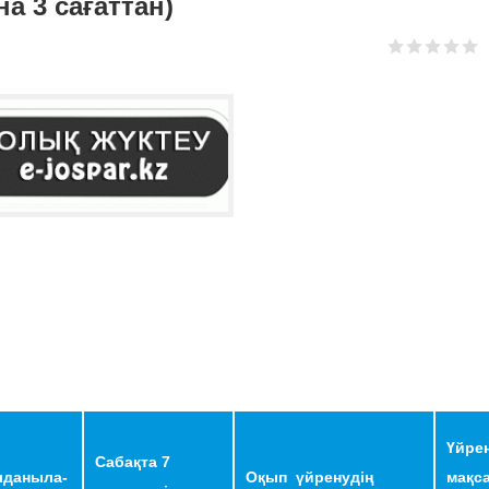
а 3 сағаттан)
Үйре
Сабақта 7
лданыла-
Оқып үйренудің
мақс