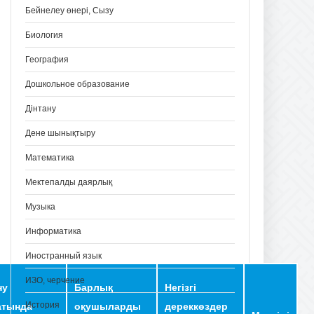
Бейнелеу өнері, Сызу
Биология
География
Дошкольное образование
Дінтану
Дене шынықтыру
Математика
Мектепалды даярлық
Музыка
Информатика
Иностранный язык
ИЗО, черчение
ну
Барлық
Негізгі
История
атында
оқушыларды
дереккөздер