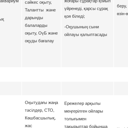
,аквариум
жоғары сұрақтар қойып
сәйкес оқыту,
беру,
үйренеді, қарсы сұрақ
Талантты және
өзін-
қоя біледі;
дарынды
ық
балаларды
-Оқушының сыни
оқыту, ОүБ және
ойлауы қалыптасады
оқуды бағалау
Оқытудағы жаңа
Ережелер арқылы
тәсілдер, СТО,
меңгерілген ойлары
Көшбасшылық,
толығымен
жас
тақырыптар бойынша