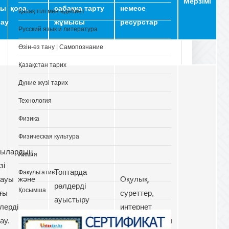
Мерзімі
ны қоса,
сабаққа тарту
немесе
Қазақ тілі мен әдебиет
лау
жұмысы
ресурстар
Русский язык и литература
Өзін-өз тану | Самопознание
Қазақстан тарих
Дүние жүзі тарих
Технология
Физика
Физическая культура
ылардың
Химия
өзі
Топтарда
Факультатив
лауы және
Оқулық,
рөлдерді
Қосымша
ғы
суреттер,
ауыстыру
лерді
интернет
арқылы, түрлі
ау.
материалдары
деңгейлік