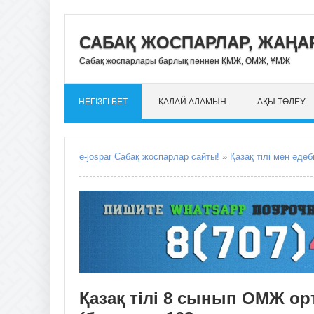
САБАҚ ЖОСПАРЛАР, ЖАҢАР
Сабақ жоспарлары барлық пәннен ҚМЖ, ОМЖ, ҰМЖ
НЕГІЗГІ БЕТ
ҚАЛАЙ АЛАМЫН
АҚЫ ТӨЛЕУ
e-jospar Сабақ жоспарлар сайты!
»
Қазақ тілі мен әдеб
Қазақ тілі 8 сынып ОМЖ ор