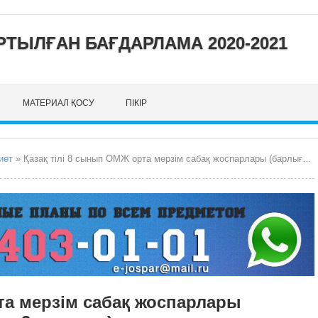
ТЫЛҒАН БАҒДАРЛАМА 2020-2021
МАТЕРИАЛ ҚОСУ
ПІКІР
иет
» Қазақ тілі 8 сынып ОМЖ орта мерзім сабақ жоспарлары (барлығы 102 сағат, аптасына 3 сағаттан)
та мерзім сабақ жоспарлары