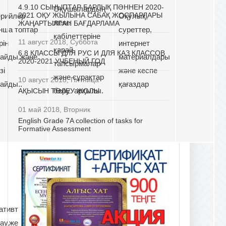
4.9.10 СЫНЫПТАР БАРЛЫҚ ПӘННЕН 2020-
Оқушылардың
2021 ОҚУ ЖЫЛЫНА САБАҚ ЖОСПАРЛАРЫ
ерийлер
Оқулық,
жеке
ЖАҢАРТЫЛҒАН БАҒДАРЛАМА
нша топтар
суреттер,
қабілеттеріне
11 август 2018, Суббота
рін
интернет
қарай
6.8 КЛАССЫ ДЛЯ РУС И ДЛЯ КАЗ КЛАССОВ
лайды және
материалдары
2020-2021 УЧБЕНЫЙ ГОД
тапсырмалар
зі
және кеспе
және сұрақтар
10 август 2018, Пятница
айды..
қағаздар
беру арқылы.
АҚЫСЫН ТӨЛЕУ ЖОЛЫ
01 май 2018, Вторник
English Grade 7A collection of tasks for
Formative Assessment
Дарынды және
Оқулық,
тивті
үлгерімі төмен
суреттер,
ау,жетондар