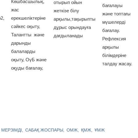
Көшбасшылық,
отырып ойын
бағалауы
жас
жеткізе білу
және топтағы
2,
ерекшеліктеріне
арқылы,тақырыпты
мүшелерді
сәйкес оқыту,
дұрыс орындауға
бағалау.
Талантты және
дағдыланады
Рефлексия
дарынды
арқылы
балаларды
білімдеріне
оқыту, ОүБ және
талдау жасау.
оқуды бағалау,
МЕРЗІМДІ
САБАҚ ЖОСПАРЫ
ОМЖ
ҚМЖ
ҰМЖ