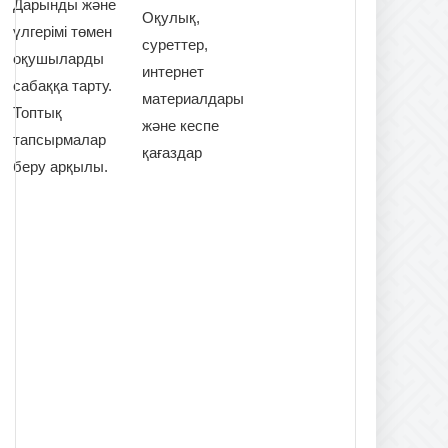
Дарынды және
Оқулық,
үлгерімі төмен
суреттер,
оқушыларды
интернет
сабаққа тарту.
материалдары
Топтық
және кеспе
тапсырмалар
қағаздар
беру арқылы.