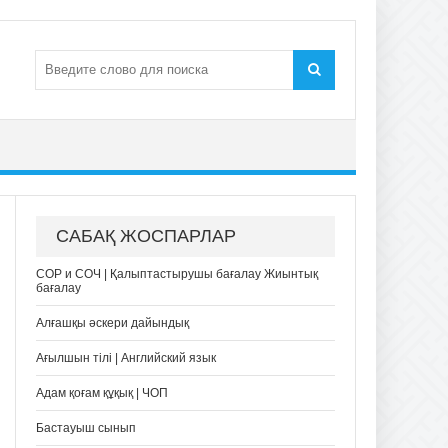
САБАҚ ЖОСПАРЛАР
СОР и СОЧ | Қалыптастырушы бағалау Жиынтық
бағалау
Алғашқы әскери дайындық
Ағылшын тілі | Английский язык
Адам қоғам құқық | ЧОП
Бастауыш сынып