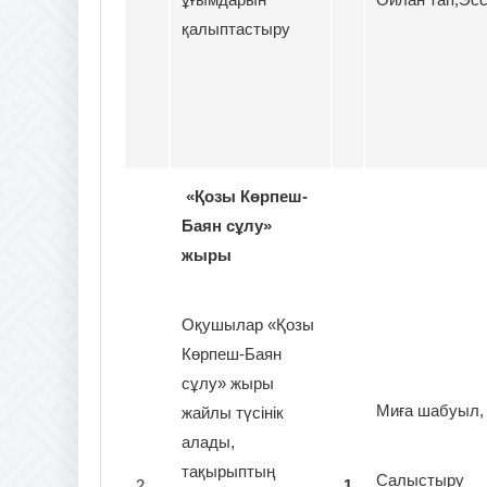
қалыптастыру
«Қозы Көрпеш-
Баян сұлу»
жыры
Оқушылар «Қозы
Көрпеш-Баян
сұлу» жыры
Миға шабуыл,
жайлы түсінік
алады,
тақырыптың
Салыстыру
2
1