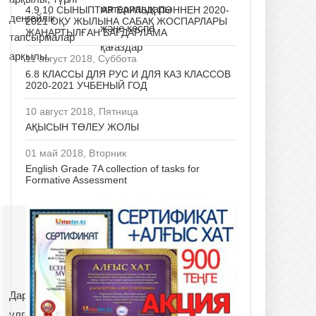
материалдары
4.9.10 СЫНЫПТАР БАРЛЫҚ ПӘННЕН 2020-
деңгейлік
2021 ОҚУ ЖЫЛЫНА САБАҚ ЖОСПАРЛАРЫ
және кеспе
ЖАҢАРТЫЛҒАН БАҒДАРЛАМА
тапсырмалар
қағаздар
арқылы.
11 август 2018, Суббота
6.8 КЛАССЫ ДЛЯ РУС И ДЛЯ КАЗ КЛАССОВ
2020-2021 УЧБЕНЫЙ ГОД
10 август 2018, Пятница
АҚЫСЫН ТӨЛЕУ ЖОЛЫ
01 май 2018, Вторник
English Grade 7A collection of tasks for
Formative Assessment
Дарынды және
Оқулық,
үлгерімі төмен