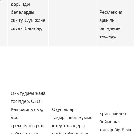
дарынды
балаларды
Рефлексия
оқыту, ОүБ және
арқылы
оқуды бағалау,
білімдерін
тексеру.
Оқытудағы жаңа
тәсілдер, СТО,
Көшбасшылық,
Оқушылар
Критерийлер
жас
тақырыппен жұмыс
бойынша
ерекшеліктеріне
істеу тәсілдерін
топтар бір-бірін
сәйкес оқыту,
еркін пайдаланады,