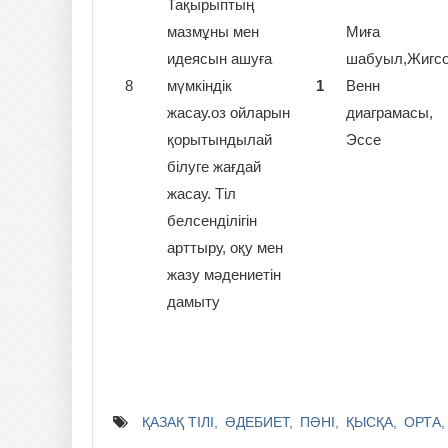
Тақырыптың
мазмұны мен
Миға
идеясын ашуға
шабуыл,Жигсо
8
мүмкіндік
1
Венн
жасау.оз ойларын
диаграмасы,
қорытындылай
Эссе
білуге жағдай
жасау. Тіл
белсенділігін
арттыру, оқу мен
жазу мәдениетін
дамыту
ҚАЗАҚ ТІЛІ
ӘДЕБИЕТ
ПӘНІ
ҚЫСҚА
ОРТА