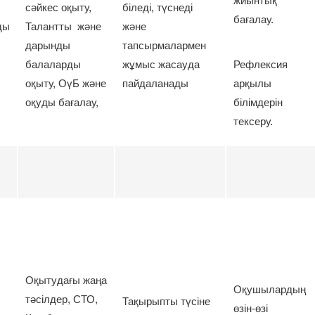
жиынтық
сәйкес оқыту,
біледі, түснеді
бағалау.
ды
Талантты және
және
дарынды
тапсырмалармен
балаларды
жұмыс жасауда
Рефлексия
оқыту, ОүБ және
пайдаланады
арқылы
оқуды бағалау,
білімдерін
тексеру.
Оқытудағы жаңа
Оқушылардың
тәсілдер, СТО,
Тақырыпты түсіне
өзін-өзі