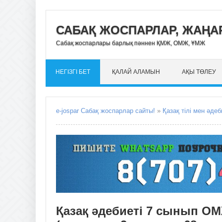
САБАҚ ЖОСПАРЛАР, ЖАҢАР
Сабақ жоспарлары барлық пәннен ҚМЖ, ОМЖ, ҰМЖ
НЕГІЗГІ БЕТ
ҚАЛАЙ АЛАМЫН
АҚЫ ТӨЛЕУ
e-jospar Сабақ жоспарлар сайты!
»
Қазақ тілі мен әдеб
Қазақ әдебиеті 7 сынып ОМ