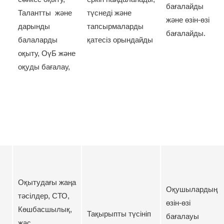
бағалайды
Талантты және
түснеді және
және өзін-өзі
дарынды
тапсырмаларды
бағалайды.
балаларды
қатесіз орындайды
оқыту, ОүБ және
оқуды бағалау,
Оқытудағы жаңа
Оқушылардың
тәсілдер, СТО,
өзін-өзі
Көшбасшылық,
Тақырыпты түсініп
бағалауы
жас