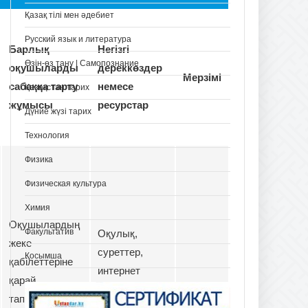
Қазақ тілі мен әдебиет
Русский язык и литература
Барлық
Негізгі
Өзін-өз тану | Самопознание
оқушыларды
дереккөздер
Мерзімі
сабаққа тарту
немесе
Қазақстан тарих
жұмысы
ресурстар
Дүние жүзі тарих
Технология
Физика
Физическая культура
Химия
Оқушылардың
Факультатив
Оқулық,
жеке
суреттер,
Қосымша
қабілеттеріне
интернет
қарай
материалдары
тапсырмалар
және кеспе