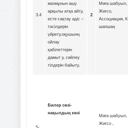
мазмұнын ашу
Миға шабуыл
арқылы атқа айту,
Жигсо,
3.4
2
есте сақтау әдіс –
Ассоциация, К
тәсілдерін
шапшаң
үйрету.оқушынң
ойлау
қабілеттерін
дамыт у, сөйлеу
тілдерін байыту,
Билер сөзі-
нақылдың көзі
Миға шабуыл,
Жигсо ,
5-