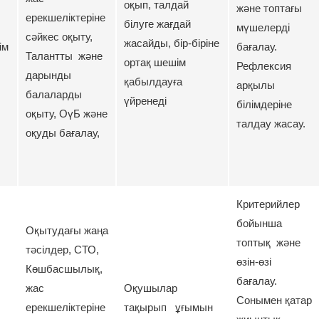
оқып, талдай
,
және топтағы
ерекшеліктеріне
білуге жағдай
мүшелерді
сәйкес оқыту,
жасайды, бір-біріне
ім
бағалау.
Талантты және
ортақ шешім
Рефлексия
дарынды
қабылдауға
арқылы
балаларды
үйренеді
білімдеріне
оқыту, ОүБ және
талдау жасау.
оқуды бағалау,
Критерийлер
бойынша
Оқытудағы жаңа
топтық және
тәсілдер, СТО,
өзін-өзі
Көшбасшылық,
бағалау.
жас
Оқушылар
Сонымен қатар
ерекшеліктеріне
тақырып ұғымын