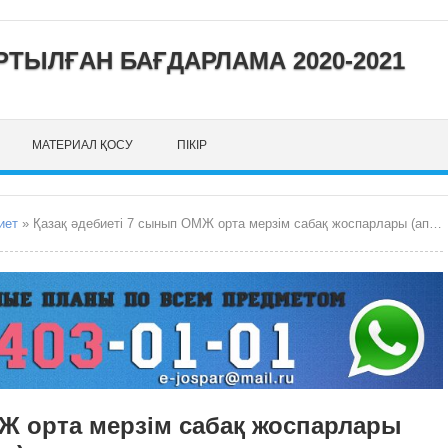
ТЫЛҒАН БАҒДАРЛАМА 2020-2021
МАТЕРИАЛ ҚОСУ
ПІКІР
иет
» Қазақ әдебиеті 7 сынып ОМЖ орта мерзім сабақ жоспарлары (аптасына 2 сағаттан 68 сағат)
Ж орта мерзім сабақ жоспарлары