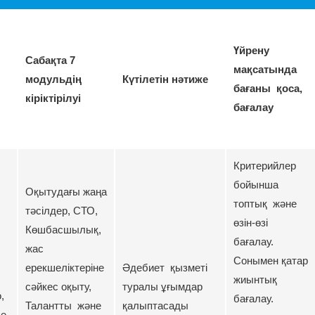
Үйрену
Сабақта 7
мақсатында
модульдің
Күтілетін нәтиже
бағаны қоса,
кіріктірілуі
бағалау
Критерийлер
бойынша
Оқытудағы жаңа
топтық және
тәсілдер, СТО,
өзін-өзі
Көшбасшылық,
бағалау.
жас
Сонымен қатар
ерекшеліктеріне
Әдебиет қызметі
жиынтық
сәйкес оқыту,
туралы ұғымдар
,
бағалау.
Талантты және
қалыптасады
се