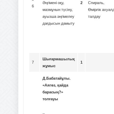
Әңгімені оқу,
2
Спираль,
6
мазмұнын түсіну,
Өмірлік ахуал
ауызша әңгімелеу
талдау
дағдысын дамыту
Шығармашылық
7
1
жұмыс
Д.Бабатайұлы.
«Аягөз, қайда
барасың?»
толғауы