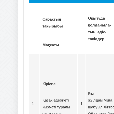
Оқытуда
Сабақтың
қолданыла-
тақырыбы
тын әдіс-
тәсілдер
Мақсаты
Кіріспе
Кім
Қазақ әдебиеті
жылдам,Миға
1
1
қызметі туралы
шабуыл,Жигсо
ұғымдарын
Ойлан тап,Эс