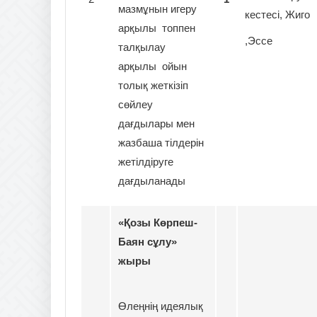
мазмұнын игеру
кестесі, Жиго
арқылы топпен
,Эссе
талқылау
арқылы ойын
толық жеткізіп
сөйлеу
дағдылары мен
жазбаша тілдерін
жетілдіруге
дағдыланады
«Қозы Көрпеш-
Баян сұлу»
жыры
Өлеңнің идеялық