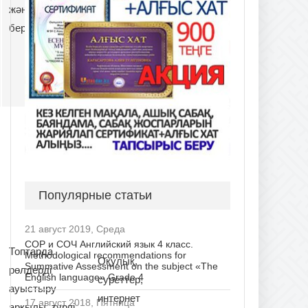
және сұрақтар
қағаздар
беру арқылы.
Популярные статьи
21 август 2019, Среда
СОР и СОЧ Английский язык 4 класс.
Топтарда
Methodological recommendations for
Оқулық,
Summative Assessment on the subject «The
рөлдерді
English language» Grade 4
суреттер,
ауыстыру
интернет
17 август 2018, Пятница
арқылы, түрлі