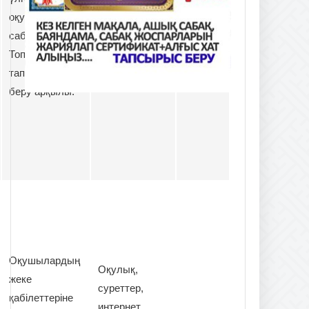
суреттер,
оқушыларды
интернет
сабаққа тарту.
материалдары
Топтық
және кеспе
тапсырмалар
қағаздар
беру арқылы.
Оқушылардың
Оқулық,
жеке
суреттер,
қабілеттеріне
интернет