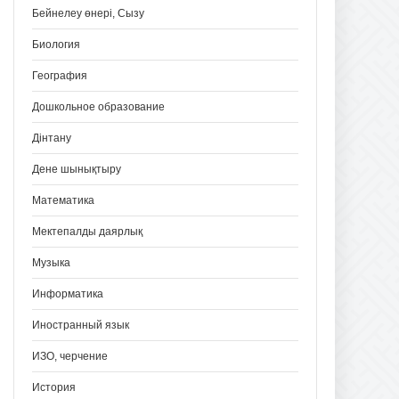
Бейнелеу өнері, Сызу
Биология
География
Дошкольное образование
Дінтану
Дене шынықтыру
Математика
Мектепалды даярлық
Музыка
Информатика
Иностранный язык
ИЗО, черчение
История