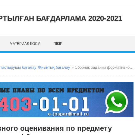
ТЫЛҒАН БАҒДАРЛАМА 2020-2021
МАТЕРИАЛ ҚОСУ
ПІКІР
птастырушы бағалау Жиынтық бағалау
» Сборник заданий формативного оценивания по предмету «Художественный труд» (девочки) 9 класс
ного оценивания по предмету