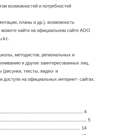
етом возможностей и потребностей
нтации, планы и др.), возможность
ы можете найти на официальном сайте АОО
.kz.
школы, методистов, региональных и
ениванию и других заинтересованных лиц.
(рисунки, тексты, видео- и
м доступе на официальных интернет- сайтах.
.................................................................. 4
....................................................... 5
................................................................ 14