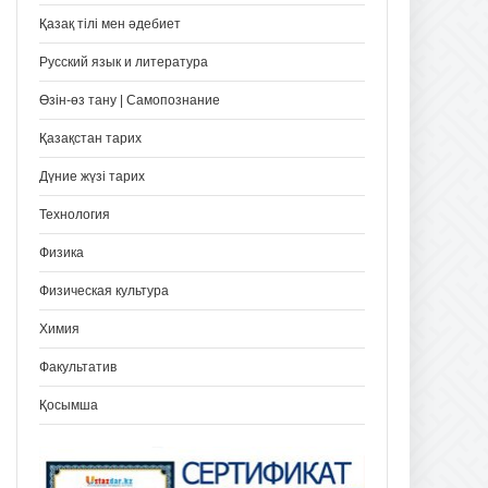
Қазақ тілі мен әдебиет
Русский язык и литература
Өзін-өз тану | Самопознание
Қазақстан тарих
Дүние жүзі тарих
Технология
Физика
Физическая культура
Химия
Факультатив
Қосымша