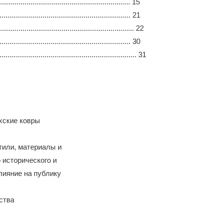
......................................................... 15
................................................................ 21
........................................................... 22
................................................................ 30
.............................................................. 31
хские ковры
тили, материалы и
 исторического и
лияние на публику
ства