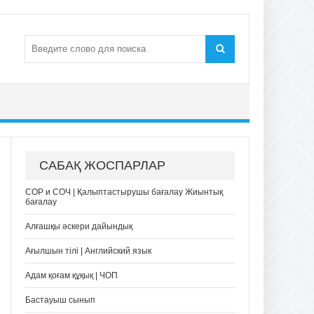
САБАҚ ЖОСПАРЛАР
СОР и СОЧ | Қалыптастырушы бағалау Жиынтық
бағалау
Алғашқы әскери дайындық
Ағылшын тілі | Английский язык
Адам қоғам құқық | ЧОП
Бастауыш сынып