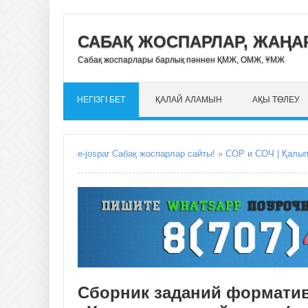
САБАҚ ЖОСПАРЛАР, ЖАҢАР
Сабақ жоспарлары барлық пәннен ҚМЖ, ОМЖ, ҰМЖ
НЕГІЗГІ БЕТ
ҚАЛАЙ АЛАМЫН
АҚЫ ТӨЛЕУ
e-jospar Сабақ жоспарлар сайты!
»
СОР и СОЧ | Қалы
Сборник заданий форматив