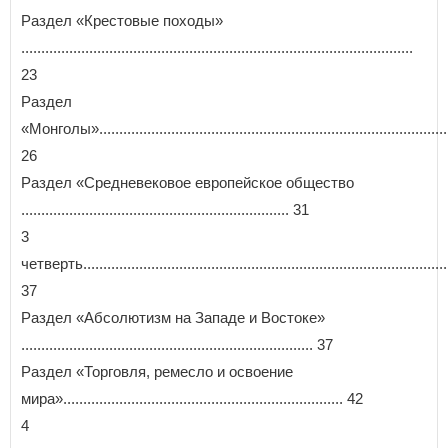
Раздел «Крестовые походы»
..................................................................................................
23
Раздел
«Монголы».........................................................................................
26
Раздел «Средневековое европейское общество
................................................................... 31
3
четверть.............................................................................................
37
Раздел «Абсолютизм на Западе и Востоке»
......................................................................... 37
Раздел «Торговля, ремесло и освоение
мира»...................................................................... 42
4