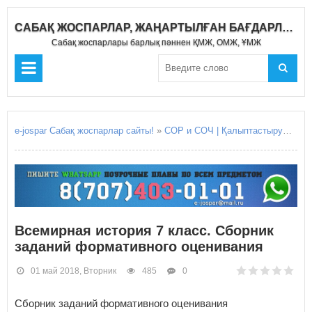
САБАҚ ЖОСПАРЛАР, ЖАҢАРТЫЛҒАН БАҒДАРЛАМА 2018-2019
Сабақ жоспарлары барлық пәннен ҚМЖ, ОМЖ, ҰМЖ
e-jospar Сабақ жоспарлар сайты!
»
СОР и СОЧ | Қалыптастырушы бағалау Жиынтық бағалау
Всемирная история 7 класс. Сборник
заданий формативного оценивания
01 май 2018, Вторник
485
0
Сборник заданий формативного оценивания