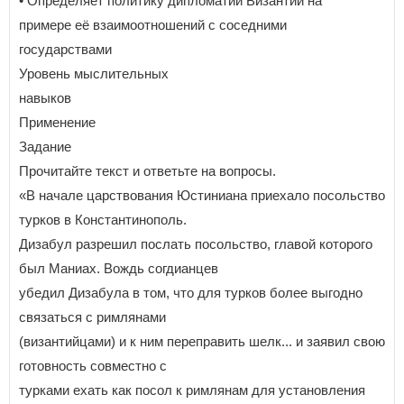
• Определяет политику дипломатии Византии на
примере её взаимоотношений с соседними
государствами
Уровень мыслительных
навыков
Применение
Задание
Прочитайте текст и ответьте на вопросы.
«В начале царствования Юстиниана приехало посольство
турков в Константинополь.
Дизабул разрешил послать посольство, главой которого
был Маниах. Вождь согдианцев
убедил Дизабула в том, что для турков более выгодно
связаться с римлянами
(византийцами) и к ним переправить шелк... и заявил свою
готовность совместно с
турками ехать как посол к римлянам для установления