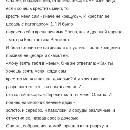
Она же, поразмыслив, ответила цесарю: «Я язычница;
если хочешь крестить меня, то
крести меня сам - иначе не крещусь». И крестил ее
цесарь с патриархом. [...] И было
наречено ей в крещении имя Елена, как и древней царице
- матери Константина Великого.
И благословил ее патриарх и отпустил. После крещения
призвал ее цесарь и сказал ей:
«Хочу взять тебя в жены». Она же ответила: «Как ты
хочешь взять меня, когда сам
крестил меня и назвал дочерью? А у христиан не
разрешается это - ты сам знаешь». И
сказал ей цесарь: «Перехитрила ты меня, Ольга». И
поднес ей многочисленные дары -
золото, и серебро, и паволоки, и сосуды различные, и
отпустил ее, назвав своею дочерью.
Она же, собравшись домой, пришла к патриарху, и