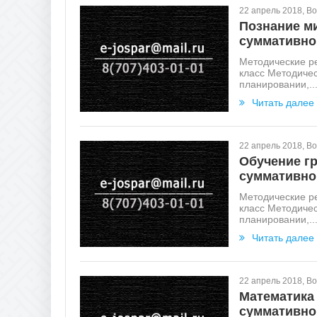
22 апрель 2018, В
Познание ми
суммативно
Методические р
класс Методиче
планировании,..
Читать далее
22 апрель 2018, В
Обучение гр
суммативно
Методические р
класс Методиче
планировании,..
Читать далее
22 апрель 2018, В
Математика 
суммативно