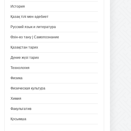
История
Қазақ тілі мен әдебиет
Русский язык и литература
Өзін-өз тану | Самопознание
Қазақстан тарих
Дүние жүзі тарих
Технология
Физика
Физическая культура
Химия
Факультатив
Қосымша