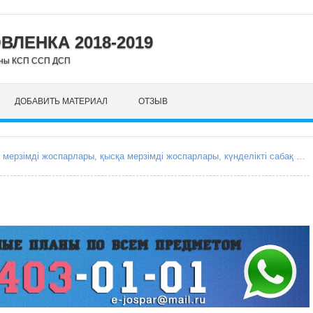
ЛЕНКА 2018-2019
аны КСП ССП ДСП
ДОБАВИТЬ МАТЕРИАЛ
ОТЗЫВ
e-jospar.kz Сабақ жоспарлары, ОМЖ, ҚМЖ, ҰМЖ, орта мерзімді жоспарлары, қысқа мерзімді жоспарлары, күнделікті сабақ жоспарлары, Поурочные планы, КСП, ССП, среднесрочное планирование, краткосрочные планирование, краткосрочный план, среднесрочный план, поурочные планы уроков, ежоспар.кз, ejospar.kz