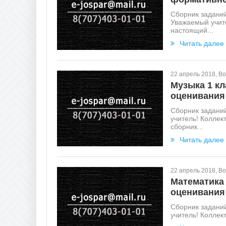
Сборник задани
Уважаемый учите
настоящий...
Читать далее
22 апрель 2018, В
Музыка 1 кл
оценивания
Сборник задани
учитель! Коллек
сборник...
Читать далее
22 апрель 2018, В
Математика 
оценивания
Сборник задани
учитель! Коллек