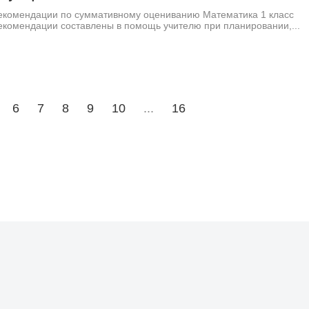
екомендации по суммативному оцениванию Математика 1 класс
екомендации составлены в помощь учителю при планировании,...
6
7
8
9
10
...
16