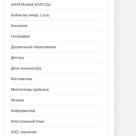
НАЧАЛЬНЫЕ КЛАССЫ
Бейнелеу өнері, Сызу
Биология
География
Дошкольное образование
Дінтану
Дене шынықтыру
Математика
Мектепалды даярлық
Музыка
Информатика
Иностранный язык
ИЗО, черчение