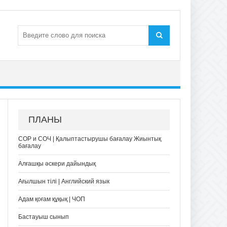
ПЛАНЫ
СОР и СОЧ | Қалыптастырушы бағалау Жиынтық
бағалау
Алғашқы әскери дайындық
Ағылшын тілі | Английский язык
Адам қоғам құқық | ЧОП
Бастауыш сынып