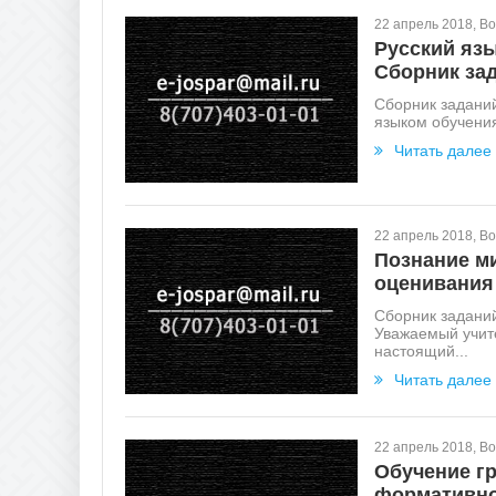
22 апрель 2018, В
Русский язы
Сборник за
Сборник заданий
языком обучения
Читать далее
22 апрель 2018, В
Познание ми
оценивания
Сборник задани
Уважаемый учите
настоящий...
Читать далее
22 апрель 2018, В
Обучение гр
формативно