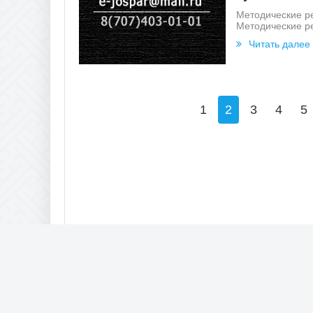
Методические р
Методические р
Читать далее
1
2
3
4
5