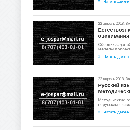
Читать далее
22 апрель 2018, В
Естествозна
оценивания
Сборник задани
учитель! Коллек
Читать далее
22 апрель 2018, В
Русский язы
Методическ
Методические р
нерусским языко
Читать далее