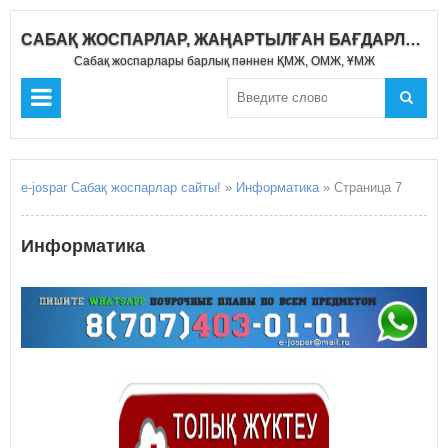
САБАҚ ЖОСПАРЛАР, ЖАҢАРТЫЛҒАН БАҒДАРЛАМА 2019-2020
Сабақ жоспарлары барлық пәннен ҚМЖ, ОМЖ, ҰМЖ
e-jospar Сабақ жоспарлар сайты!
»
Информатика
» Страница 7
Информатика