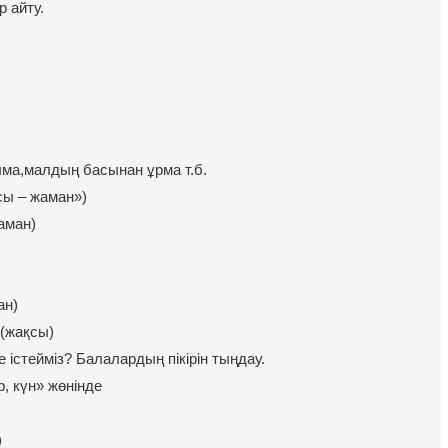
р айту.
лма,малдың басынан ұрма т.б.
ы – жаман»)
аман)
ан)
 (жақсы)
е істейміз? Балалардың пікірін тыңдау.
, күн» жөнінде
)