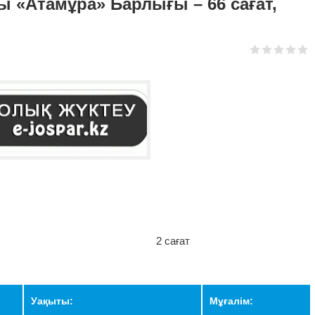
ы «Атамұра» Барлығы – 66 сағат,
ушісі: 2 сағат
Уақыты:
Мұғалім: