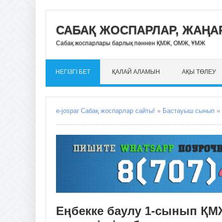
САБАҚ ЖОСПАРЛАР, ЖАҢАР
Сабақ жоспарлары барлық пәннен ҚМЖ, ОМЖ, ҰМЖ
НЕГІЗГІ БЕТ
ҚАЛАЙ АЛАМЫН
АҚЫ ТӨЛЕУ
e-jospar Сабақ жоспарлар сайты!
»
Бастауыш сынып
» Ең
Еңбекке баулу 1-сынып ҚМ