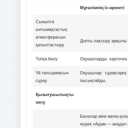
Мұғалімнің іс-әрек
Сыныпта
ынтымақтастық
атмосферасын
Допты лақтыру арқылы б
қалыптастыру
Топқа бөлу
Оқушыларды карточка 
Үй тапсырмасын
Оқушылар сұрақтарға 
сұрау
пысықтайды.
Қызығушылықты
ояту
Балалар міне менің қолы
жүрек «Адам — анада» ж