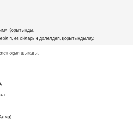
рым» Қорытынды.
еріліп, өз ойларын дәлелдеп, қорытындылау.
кпен оқып шығады.
,
ал
(Алма)