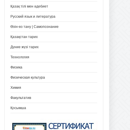
Қазақ тілі мен әдебиет
Русский язык и литература
Өзін-өз тану | Самопознание
Қазақстан тарих
Дүние жүзі тарих
Технология
Физика
Физическая культура
Химия
Факультатив
Қосымша