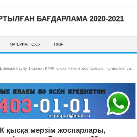
ТЫЛҒАН БАҒДАРЛАМА 2020-2021
МАТЕРИАЛ ҚОСУ
ПІКІР
бекке баулу 1-сынып ҚМЖ қысқа мерзім жоспарлары, күнделікті сабақ жоспарлары «Атамұра» Барлығы – 66 сағат, аптасына 2 сағаттан
Ж қысқа мерзім жоспарлары,