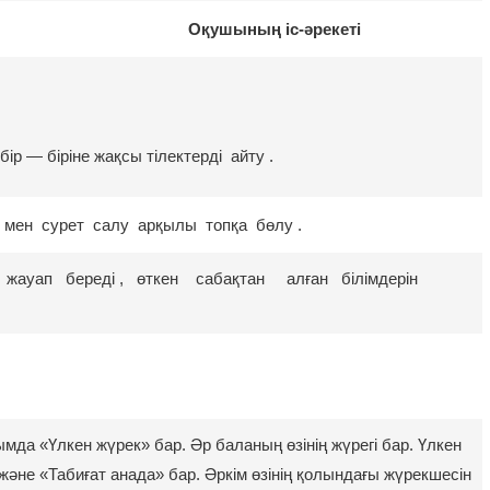
еті
Оқушының іс-әрекеті
ір — біріне жақсы тілектерді айту .
мен сурет салу арқылы топқа бөлу .
жауап береді , өткен сабақтан алған білімдерін
мда «Үлкен жүрек» бар. Әр баланың өзінің жүрегі бар. Үлкен
әне «Табиғат анада» бар. Әркім өзінің қолындағы жүрекшесін