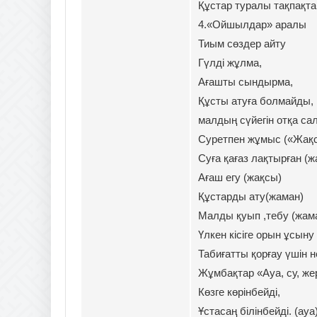
Құстар туралы тақпақта
4.«Ойшылдар» аралы
Тиым сөздер айту
Гүлді жұлма,
Ағашты сындырма,
Құсты атуға болмайды,
малдың сүйегін отқа са
Суретпен жұмыс («Жақс
Суға қағаз лақтырған (ж
Ағаш егу (жақсы)
Құстарды ату(жаман)
Малды қуып ,тебу (жам
Үлкен кісіге орын ұсыну
Табиғатты қорғау үшін н
Жұмбақтар «Ауа, су, жер
Көзге көрінбейді,
Ұстасаң білінбейді. (ауа