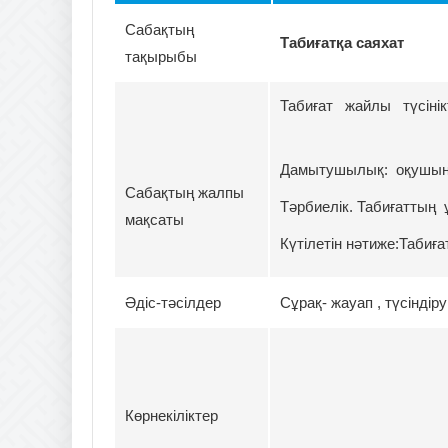
Сабақтың
Табиғатқа саяхат
тақырыбы
Табиғат жайлы түсінік
Дамытушылық: оқушыны
Сабақтың жалпы
Тәрбиелік. Табиғаттың
мақсаты
Күтілетін нәтиже:Таби
Әдіс-тәсілдер
Сұрақ- жауап , түсіндіру
Көрнекіліктер