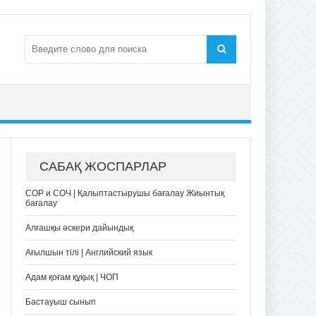
САБАҚ ЖОСПАРЛАР
СОР и СОЧ | Қалыптастырушы бағалау Жиынтық
бағалау
Алғашқы әскери дайындық
Ағылшын тілі | Английский язык
Адам қоғам құқық | ЧОП
Бастауыш сынып