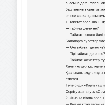
анасына деген тілегін а
барлығымыз орнымызға 
еліне» саяхатқа шығам
1. Табиғат аралына шығу
— табиғат деген не?
— Табиғат нешеге бөлін
Балаларға суреттер үлест
— Өлі табиғат деген не?
— Тірі табиғат деген не?
— Табиғат қасиеттері ту
Халық өздері қастерлег
Қарлығаш, аққу сияқты 
етпеген.
Төле бидің «Қарлығаш ә
Сергіту жаттығуы: «Орм
2. «Қызыл кітап» аралы
— Қызыл кітап деген не 