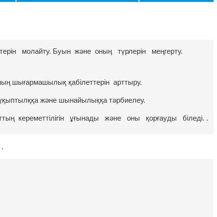
терін молайту. Буын және оның түрлерін меңгерту.
ң шығармашылық қабілеттерін арттыру.
 ұқыптылққа және шынайылыққа тәрбиелеу.
ғаттың кереметтілігін ұғынады және оны қорғауды біледі. .
 .