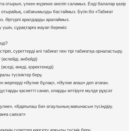
йта отырып, үлкен жүрекке әкеліп саламыз. Енді балалар қазір
отырайық, сабағымызды бастаймыз. Бүгін біз «Табиғат
ыз. Әртүрлі аралдарды аралаймыз.
 үшін, сұрақтарға жауап береміз:
еді?
іріп, суреттерді өлі табиғат пен тірі табиғатқа орналастыру.
 (өспейді, өнбейді)
 (өседі, өнеді, қоректенеді)
ралы түсініктер беру.
ен жерлерді «Әулие бұлақ», «Әулие ағаш» деп атаған.
құстарды қасиетті санап, оларды өлтіруге мүлде рұқсат
улие», «Қарлығаш би» атаулының мағынасын түсіндіру.
анға саяхат»
екенін суреттер көрсету арқылы түсінік беру.