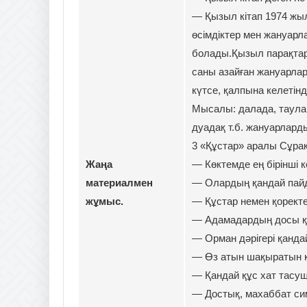
— Қызыл кітап 1974 жыл
өсімдіктер мен жануар
болады.Қызыл парақтарғ
саны азайған жануарлар
күтсе, қалпына келетінд
Мысалы: далада, таулар
дуадақ т.б. жануарлард
3 «Құстар» аралы Сұрақ
Жаңа
— Көктемде ең бірінші к
материалмен
— Олардың қандай пайд
жұмыс.
— Құстар немен қоректен
— Адамадардың досы қа
— Орман дәрігері қанда
— Өз атын шақыратын қ
— Қандай құс хат тасуш
— Достық, махаббат сим