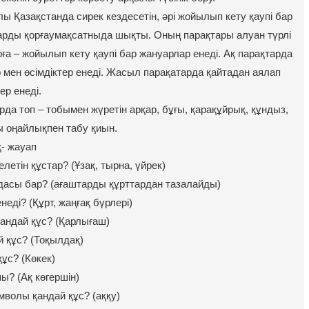
ы Қазақстанда сирек кездесетін, әрі жойылып кету қаупі бар
ларды қорғаумақсатныда шықты. Оның парақтары алуан түрлі
а – жойылып кету қаупі бар жануарлар енеді. Ақ парақтарда
 мен өсімдіктер енеді. Жасыл парақатарда қайтадан аялап
ер енеді.
да топ – тобымен жүретін арқар, бұғы, қарақұйрық, құндыз,
ы оңайлықпен табу қиын.
- жауап
елетін құстар? (Ұзақ, тырна, үйрек)
асы бар? (ағаштарды құрттардан тазалайды)
еді? (Құрт, жаңғақ бүрлері)
ндай құс? (Қарлығаш)
й құс? (Тоқылдақ)
ұс? (Көкек)
ы? (Ақ көгершін)
волы қандай құс? (аққу)