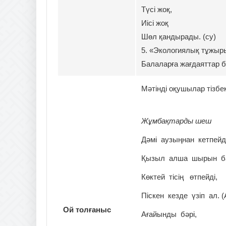
Түсі жоқ,
Иісі жоқ
Шөл қандырады. (су)
5. «Экологиялық тұжы
Балаларға жағдаяттар б
Мәтінді оқушылар тізбе
Жұмбақтарды шеш
Дәмі аузыңнан кетпейді
Қызыл алша шырын б
Көктей тісің өтпейді,
Піскен кезде үзіп ал. 
Ой толғаныс
Ағайынды бәрі,