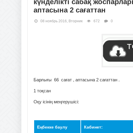
күнделікті сабақ жоспарлар
аптасына 2 сағаттан
08 ноябрь 2016, Вторник
672
0
Барлығы 66 сағат , аптасына 2 сағаттан .
1 тоқсан
Оқу ісінің меңгер
Еңбекке баулу
Кабинет: