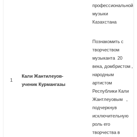
профессиональной
музыки
Казахстана
Познакомить с
творчеством
музыканта 20
века, домбристом ,
народным
Кали Жантилеуов-
1
артистом
ученик Курмангазы
Республики Кали
Жантлеуовым ,
подчеркнув
исключительную
роль его
творчества в