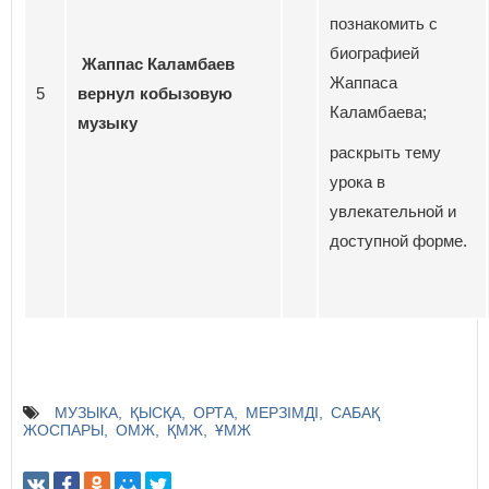
познакомить с
биографией
Жаппас Каламбаев
Жаппаса
5
вернул кобызовую
Каламбаева;
музыку
раскрыть тему
урока в
увлекательной и
доступной форме.
МУЗЫКА
ҚЫСҚА
ОРТА
МЕРЗІМДІ
САБАҚ
ЖОСПАРЫ
ОМЖ
ҚМЖ
ҰМЖ