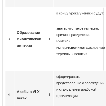
к концу урока ученики будут:
знать:
что такое империя,
Образование
причины разделения
3
Византийской
1
Римской
империи
империи,
понимать:
основные
термины и понятия
сформировать
представление о зарождении
и становлении арабской
Арабы в
V
І-Х
4
1
цивилизации
веках