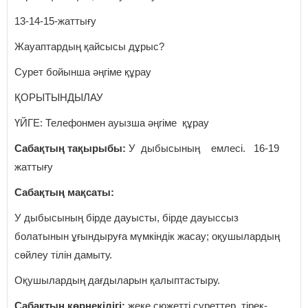
13-14-15-жаттығу
Жауаптардың қайсысы дұрыс?
Сурет бойынша әңгіме құрау
ҚОРЫТЫНДЫЛАУ
ҮЙГЕ: Телефонмен ауызша әңгіме құрау
Сабақтың тақырыбы:
У дыбысының емлесі. 16-19
жаттығу
Сабақтың мақсаты:
У дыбысының бірде дауысты, бірде дауыссыз
болатынын ұғындыруға мүмкіндік жасау; оқушылардың
сөйлеу тілін дамыту.
Оқушылардың дағдыларын қалыптастыру.
Сабақтың көрнекілігі:
жеке сюжетті суреттер, тірек-