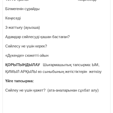
Білмегенін сұрайды
Кеңеседі
3-жаттығу (ауызша)
Адамдар сөйлесуді қашан бастаған?
Сөйлесу не үшін керек?
«Дүкенде» сюжетті ойын
ҚОРЫТЫНДЫЛАУ
Шығармашылық тапсырма: ЫМ,
ҚИМЫЛ АРҚЫЛЫ өз сыныбының жетістіктерін жеткізу
Үйге тапсырма:
Сөйлеу не үшін қажет? (ата-аналарынан сұхбат алу)