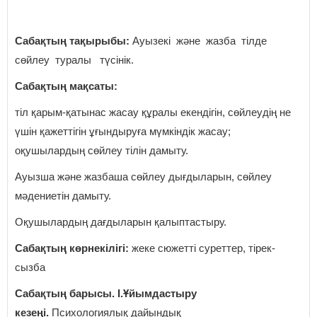
Сабақтың тақырыбы:
Ауызекі және жазба тілде
сөйлеу туралы түсінік.
Сабақтың мақсаты:
тіл қарым-қатынас жасау құралы екендігін, сөйлеудің не
үшін қажеттігін ұғындыруға мүмкіндік жасау;
оқушылардың сөйлеу тілін дамыту.
Ауызша және жазбаша сөйлеу дығдыларын, сөйлеу
мәдениетін дамыту.
Оқушылардың дағдыларын қалыптастыру.
Сабақтың көрнекілігі:
жеке сюжетті суреттер, тірек-
сызба
Сабақтың барысы. І.Ұйымдастыру
кезеңі.
Психологиялық дайындық