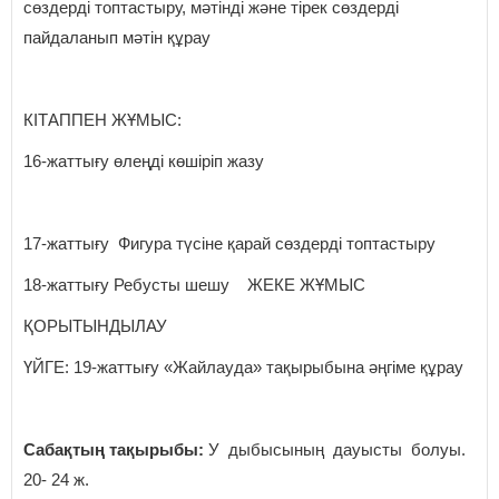
сөздерді топтастыру, мәтінді және тірек сөздерді
пайдаланып мәтін құрау
КІТАППЕН ЖҰМЫС:
16-жаттығу өлеңді көшіріп жазу
17-жаттығу Фигура түсіне қарай сөздерді топтастыру
18-жаттығу Ребусты шешу ЖЕКЕ ЖҰМЫС
ҚОРЫТЫНДЫЛАУ
ҮЙГЕ: 19-жаттығу «Жайлауда» тақырыбына әңгіме құрау
Сабақтың тақырыбы:
У дыбысының дауысты болуы.
20- 24 ж.