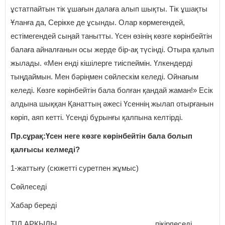
ұстатпайтын тік ұшағын далаға алып шықты. Тік ұшақты
Ұланға да, Серікке де ұсынды. Олар көрмегендей,
естімегендей сыңай танытты. Үсен өзінің көзге көрінбейтін
балаға айналғанын осы жерде бір-ақ түсінді. Отыра қалып
жылады. «Мен енді кішілерге тиіспеймін. Үлкендерді
тыңдаймын. Мен бәріңмен сөйлескім келеді. Ойнағым
келеді. Көзге көрінбейтін бала болған қандай жаман!» Есік
алдына шыққан Қанаттың әжесі Үсеннің жылап отырғанын
көріп, аяп кетті. Үсенді бұрынғы қалпына келтірді.
Пр.сұрақ:Үсен неге көзге көрінбейтін бала болып
қалғысы келмеді?
1-жаттығу (сюжетті суретпен жұмыс)
Сөйлеседі
Хабар береді
ТІЛ АРҚЫЛЫ пікірлеседі