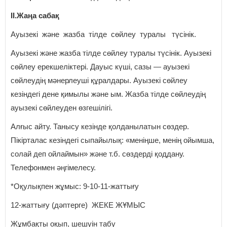
ІІ.Жаңа сабақ
Ауызекі және жазба тілде сөйлеу туралы түсінік.
Ауызекі және жазба тілде сөйлеу туралы түсінік. Ауызекі
сөйлеу ерекшеліктері. Дауыс күші, сазы — ауызекі
сөйлеудің мәнерлеуші құралдары. Ауызекі сөйлеу
кезіндегі дене қимылы және ым. Жазба тілде сөйлеудің
ауызекі сөйлеуден өзгешілігі.
Алғыс айту. Танысу кезінде қолданылатын сөздер.
Пікірталас кезіндегі сыпайылық: «меніңше, менің ойымша,
солай деп ойлаймын» және т.б. сөздерді қоддану.
Телефонмен әңгімелесу.
*Оқулықпен жұмыс: 9-10-11-жаттығу
12-жаттығу (дәптерге) ЖЕКЕ ЖҰМЫС
Жұмбақты оқып, шешуін табу