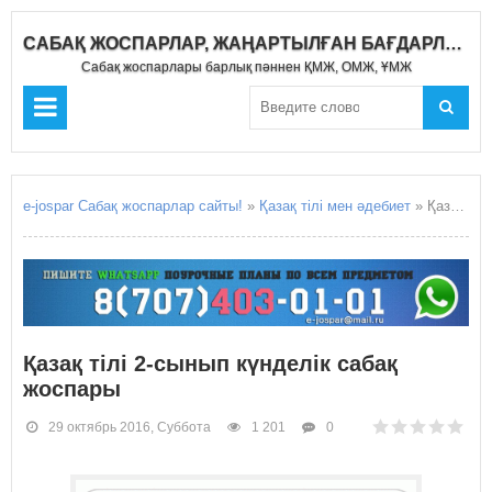
САБАҚ ЖОСПАРЛАР, ЖАҢАРТЫЛҒАН БАҒДАРЛАМА 2019-2020
Сабақ жоспарлары барлық пәннен ҚМЖ, ОМЖ, ҰМЖ
e-jospar Сабақ жоспарлар сайты!
»
Қазақ тілі мен әдебиет
» Қазақ тілі 2-сынып күнделік сабақ жоспары
Қазақ тілі 2-сынып күнделік сабақ
жоспары
29 октябрь 2016, Суббота
1 201
0