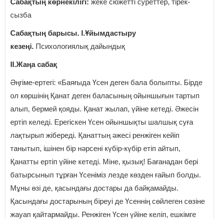
Сабақтың көрнекілігі:
жеке сюжетті суреттер, тірек-
сызба
Сабақтың барысы. І.Ұйымдастыру
кезеңі.
Психологиялық дайындық
ІІ.Жаңа сабақ
Әңгіме-ертегі: «Баяғыда Үсен деген бала болыпты. Бірде
ол көршінің Қанат деген баласының ойыншығын тартып
алып, бермей қояды. Қанат жылап, үйіне кетеді. Әжесін
ертіп келеді. Ерегіскен Үсен ойыншықты шалшық суға
лақтырып жібереді. Қанаттың әжесі ренжіген кейіп
танытып, ішінен бір нәрсені күбір-күбір етіп айтып,
Қанатты ертіп үйіне кетеді. Міне, қызық! Бағанадан бері
батырсынып тұрған Үсеніміз лезде көзден ғайып болды.
Мұны өзі де, қасындағы достары да байқамайды.
Қасындағы достарының біреуі де Үсеннің сөйлеген сөзіне
жауап қайтармайды. Ренжіген Үсен үйіне келіп, ешкімге