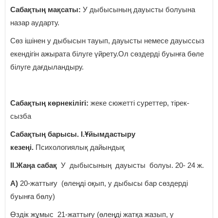
Сабақтың мақсаты:
У дыбысының дауысты болуына
назар аударту.
Сөз ішінен у дыбысын тауып, дауысты немесе дауыссыз
екендігін ажырата білуге үйрету.Ол сөздерді буынға бөле
білуге дағдыландыру.
Сабақтың көрнекілігі:
жеке сюжетті суреттер, тірек-
сызба
Сабақтың барысы. І.Ұйымдастыру
кезеңі.
Психологиялық дайындық
ІІ.Жаңа сабақ
У дыбысының дауысты болуы. 20- 24 ж.
А)
20-жаттығу (өлеңді оқып, у дыбысы бар сөздерді
буынға бөлу)
Өздік жұмыс 21-жаттығу (өлеңді жатқа жазып, у