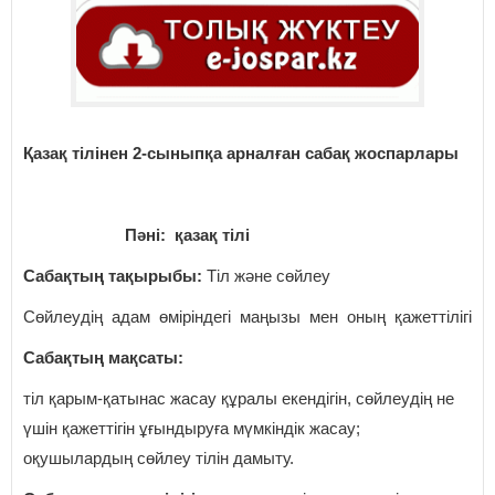
Қазақ тілінен 2-сыныпқа арналған сабақ жоспарлары
Пәні: қазақ тілі
Сабақтың тақырыбы:
Тіл және сөйлеу
Сөйлеудің адам өміріндегі маңызы мен оның қажеттілігі
Сабақтың мақсаты:
тіл қарым-қатынас жасау құралы екендігін, сөйлеудің не
үшін қажеттігін ұғындыруға мүмкіндік жасау;
оқушылардың сөйлеу тілін дамыту.