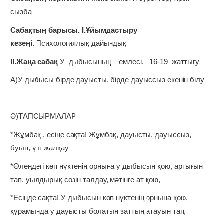
сызба
Сабақтың барысы. І.Ұйымдастыру
кезеңі.
Психологиялық дайындық
ІІ.Жаңа сабақ
У дыбысының емлесі. 16-19 жаттығу
А)У дыбысы бірде дауысты, бірде дауыссыз екенін білу
Ә)ТАПСЫРМАЛАР
*Жұмбақ , есіңе сақта! Жұмбақ, дауысты, дауыссыз,
буын, үш жалқау
*Өлеңдегі көп нүктенің орнына у дыбысын қою, артығын
тап, уылдырық сөзін талдау, мәтінге ат қою,
*Есіңде сақта! У дыбысын көп нүктенің орнына қою,
құрамында у дауысты болатын заттың атауын тап,