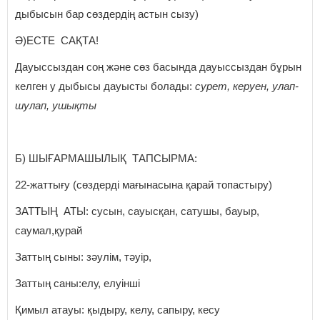
дыбысын бар сөздердің астын сызу)
Ә)ЕСТЕ САҚТА!
Дауыссыздан соң және сөз басында дауыссыздан бұрын
келген у дыбысы дауысты болады:
сурет, керуен, улап-
шулап, ушықты
Б) ШЫҒАРМАШЫЛЫҚ ТАПСЫРМА:
22-жаттығу (сөздерді мағынасына қарай топастыру)
ЗАТТЫҢ АТЫ: сусын, сауысқан, сатушы, бауыр,
саумал,қурай
Заттың сыны: зәулім, тәуір,
Заттың саны:елу, елуінші
Қимыл атауы: қыдыру, келу, сапыру, кесу