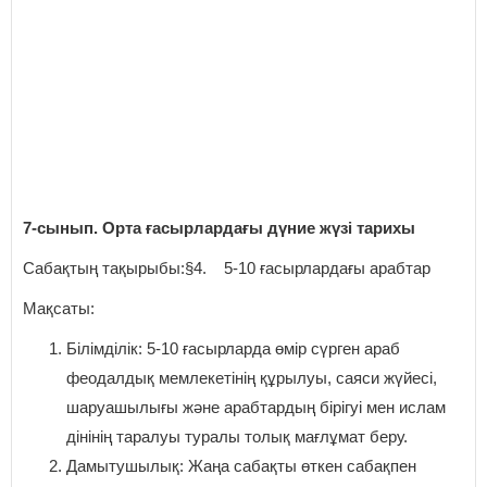
7-сынып. Орта ғасырлардағы дүние жүзі тарихы
Сабақтың тақырыбы:§4. 5-10 ғасырлардағы арабтар
Мақсаты:
Білімділік: 5-10 ғасырларда өмір сүрген араб
феодалдық мемлекетінің құрылуы, саяси жүйесі,
шаруашылығы және арабтардың бірігуі мен ислам
дінінің таралуы туралы толық мағлұмат беру.
Дамытушылық: Жаңа сабақты өткен сабақпен