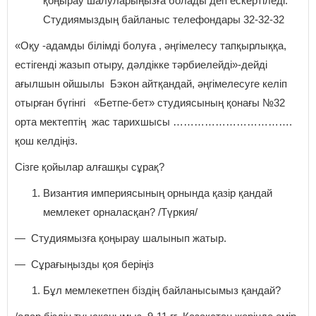
қоңырау шалуларыңызға болады деп ескертіледі.
Студиямыздың байланыс телефондары 32-32-32
«Оқу -адамды білімді болуға , әңгімелесу тапқырлыққа,
естігенді жазып отыру, дәлдікке тәрбиелейді»-дейді
ағылшын ойшылы Бэкон айтқандай, әңгімелесуге келіп
отырған бүгінгі «Бетпе-бет» студиясының қонағы №32
орта мектептің жас тарихшысы …………………………….
қош келдіңіз.
Сізге қойылар алғашқы сұрақ?
Византия империясының орнында қазір қандай
мемлекет орналасқан? /Түркия/
— Студиямызға қоңырау шалынып жатыр.
— Сұрағыңызды қоя беріңіз
Бұл мемлекетпен біздің байланысымыз қандай?