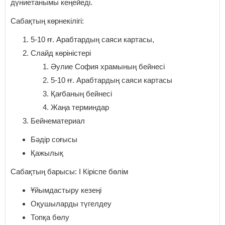
дүниетанымы кеңейеді.
Сабақтың көрнекілігі:
5-10 ғғ. Арабтардың саяси картасы,
Слайд көріністері
Әулие София храмының бейнесі
5-10 ғғ. Арабтардың саяси картасы
Қағбаның бейнесі
Жаңа терминдар
Бейнематериал
Бәдір соғысы
Қажылық
Сабақтың барысы: І Кіріспе бөлім
Ұйымдастыру кезеңі
Оқушыларды түгелдеу
Топқа бөлу