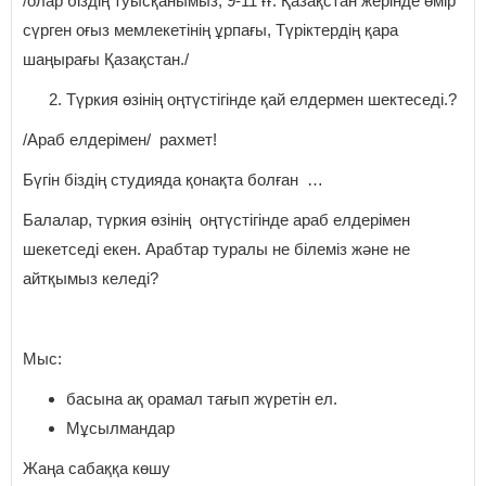
/олар біздің туысқанымыз, 9-11 ғғ. Қазақстан жерінде өмір
сүрген оғыз мемлекетінің ұрпағы, Түріктердің қара
шаңырағы Қазақстан./
Түркия өзінің оңтүстігінде қай елдермен шектеседі.?
/Араб елдерімен/ рахмет!
Бүгін біздің студияда қонақта болған …
Балалар, түркия өзінің оңтүстігінде араб елдерімен
шекетседі екен. Арабтар туралы не білеміз және не
айтқымыз келеді?
Мыс:
басына ақ орамал тағып жүретін ел.
Мұсылмандар
Жаңа сабаққа көшу