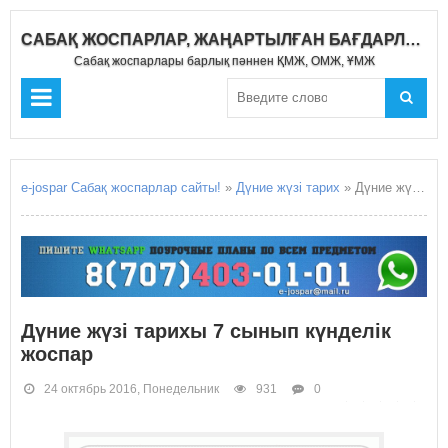
САБАҚ ЖОСПАРЛАР, ЖАҢАРТЫЛҒАН БАҒДАРЛАМА 2019-2020
Сабақ жоспарлары барлық пәннен ҚМЖ, ОМЖ, ҰМЖ
e-jospar Сабақ жоспарлар сайты!
»
Дүние жүзі тарих
» Дүние жүзі тарихы 7 сынып күнделік жоспар
Дүние жүзі тарихы 7 сынып күнделік
жоспар
24 октябрь 2016, Понедельник
931
0