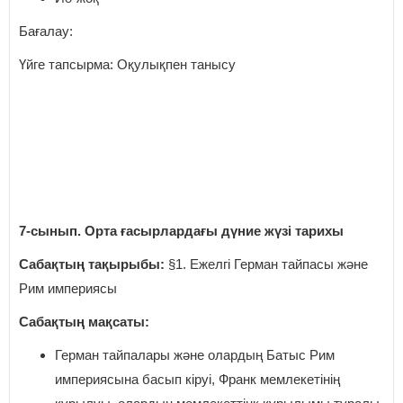
Бағалау:
Үйге тапсырма: Оқулықпен танысу
7-сынып. Орта ғасырлардағы дүние жүзі тарихы
Сабақтың тақырыбы:
§1. Ежелгі Герман тайпасы және
Рим империясы
Сабақтың мақсаты:
Герман тайпалары және олардың Батыс Рим
империясына басып кіруі, Франк мемлекетінің