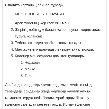
Слайдта картаның бейнесі тұрады.
МЕККЕ ТОБЫНЫҢ ЖАУАБЫ
Араб түбегінің жер көлемі-3 млн ш/ш
Жерінің көбін құм басып жатыр, сусыз жерде адам
тұруға қолайсыз.
Түбекті ежелден арабтар қоныстанады
Мал және егін шаруашылығымен айналысады.
Қолөнер мен саудасы дамыған қалалары-
Неджран
Мекке
Таиф
Арабияда феодалдық күштер дамып, мүлік теңсіздігі
тереңдеді, сондай-ақ жаңа жерлерді жаулап алу ірі
мемлекет құруға негіз болды. Арабтарды біріктіру
идеясын уағыздау кең етек алды. Ислам идеясын