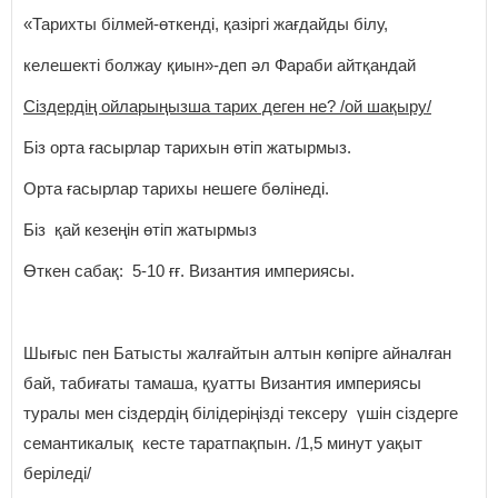
«Тарихты білмей-өткенді, қазіргі жағдайды білу,
келешекті болжау қиын»-деп әл Фараби айтқандай
Сіздердің ойларыңызша тарих деген не? /ой шақыру/
Біз орта ғасырлар тарихын өтіп жатырмыз.
Орта ғасырлар тарихы нешеге бөлінеді.
Біз қай кезеңін өтіп жатырмыз
Өткен сабақ: 5-10 ғғ. Византия империясы.
Шығыс пен Батысты жалғайтын алтын көпірге айналған
бай, табиғаты тамаша, қуатты Византия империясы
туралы мен сіздердің білідеріңізді тексеру үшін сіздерге
семантикалық кесте таратпақпын. /1,5 минут уақыт
беріледі/