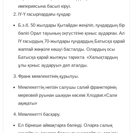
империясына басып кіруі.
ІҮ-Ү ғасырлардағы ғұндар
Б.з.б. 50 жылдары Қытайдан жеңіліп, ғұндардың бір
бөлігі Орал тауының оңтүстігіне қоныс аударған. Ал
ІҮ ғасырдың 70-жылдары ғұндардың Батысқа қарай
жаппай жөңкіле көшуі басталды. Олардың осы
Батысқа қарай жылжуы тарихта «Халықтардың
ұлы қоныс аударуы» деп аталды.
Франк мемлекетінің құрылуы.
Мемлекеттің негізін салушы салий франктерінің
мереовей руынан шыққан көсемі Хлодвиг.«Сали
ақиқаты»
Мемлекетті басқару.
Ел бірнеше аймақтарға бөлінді. Оларға салық