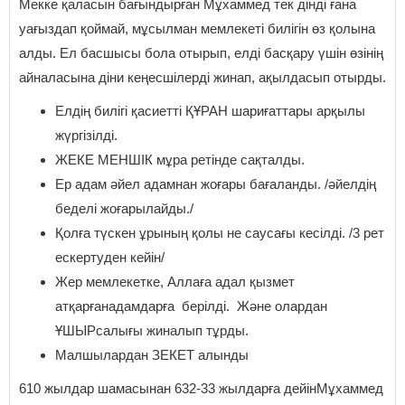
Мекке қаласын бағындырған Мұхаммед тек дінді ғана
уағыздап қоймай, мұсылман мемлекеті билігін өз қолына
алды. Ел басшысы бола отырып, елді басқару үшін өзінің
айналасына діни кеңесшілерді жинап, ақылдасып отырды.
Елдің билігі қасиетті ҚҰРАН шариғаттары арқылы
жүргізілді.
ЖЕКЕ МЕНШІК мұра ретінде сақталды.
Ер адам әйел адамнан жоғары бағаланды. /әйелдің
беделі жоғарылайды./
Қолға түскен ұрының қолы не саусағы кесілді. /3 рет
ескертуден кейін/
Жер мемлекетке, Аллаға адал қызмет
атқарғанадамдарға берілді. Және олардан
ҰШЫРсалығы жиналып тұрды.
Малшылардан ЗЕКЕТ алынды
610 жылдар шамасынан 632-33 жылдарға дейінМұхаммед