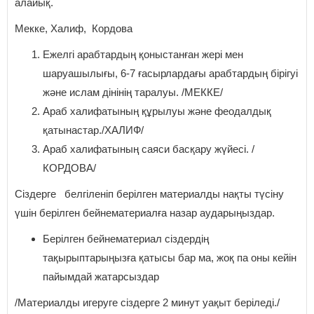
алайық.
Мекке, Халиф, Кордова
Ежелгі арабтардың қоныстанған жері мен
шаруашылығы, 6-7 ғасырлардағы арабтардың бірігуі
және ислам дінінің таралуы. /МЕККЕ/
Араб халифатының құрылуы және феодалдық
қатынастар./ХАЛИФ/
Араб халифатының саяси басқару жүйесі. /
КОРДОВА/
Сіздерге белгіленіп берілген материалды нақты түсіну
үшін берілген бейнематериалға назар аударыңыздар.
Берілген бейнематериал сіздердің
тақырыптарыңызға қатысы бар ма, жоқ па оны кейін
пайымдай жатарсыздар
/Материалды игеруге сіздерге 2 минут уақыт беріледі./