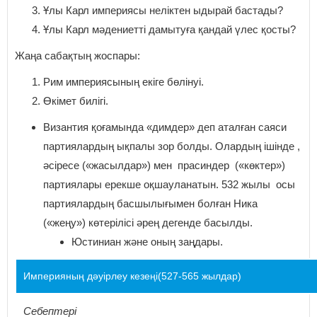
Ұлы Карл империясы неліктен ыдырай бастады?
Ұлы Карл мәдениетті дамытуға қандай үлес қосты?
Жаңа сабақтың жоспары:
Рим империясының екіге бөлінуі.
Өкімет билігі.
Византия қоғамында «димдер» деп аталған саяси
партиялардың ықпалы зор болды. Олардың ішінде ,
әсіресе («жасылдар») мен прасиндер («көктер»)
партиялары ерекше оқшауланатын. 532 жылы осы
партиялардың басшылығымен болған Ника
(«жеңу») көтерілісі әрең дегенде басылды.
Юстиниан және оның заңдары.
Империяның дәуірлеу кезеңі(527-565 жылдар)
Себептері