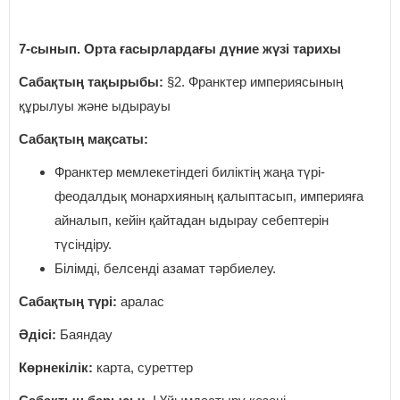
7-сынып. Орта ғасырлардағы дүние жүзі тарихы
Сабақтың тақырыбы:
§2. Франктер империясының
құрылуы және ыдырауы
Сабақтың мақсаты:
Франктер мемлекетіндегі биліктің жаңа түрі-
феодалдық монархияның қалыптасып, империяға
айналып, кейін қайтадан ыдырау себептерін
түсіндіру.
Білімді, белсенді азамат тәрбиелеу.
Сабақтың түрі:
аралас
Әдісі:
Баяндау
Көрнекілік:
карта, суреттер