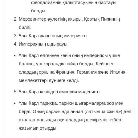
феодализмнің қалыптасуының бастауы
болды.
Меровингтер әулетінің ақыры. Қортық Пипиннің
билігі.
Ұлы Карл және оның империясы
Империяның ыдырауы.
Ұлы Карл өлгеннен кейін оның империясы үшке
бөлініп, үш корольдік пайда болды. Кейіннен
олардың орнына Франция, Германия және Италия
мемлекеттері дүниеге келді.
Ұлы Карл кезіндегі империя мәдениеті.
Ұлы Карл тарихқа, тарихи шығармаларға зор мән
берді. Оның сарайында аннал (латынша «жыл») деп
аталған маңызды оқиғалардың шежірелік тізбегі
жазылып отырды.