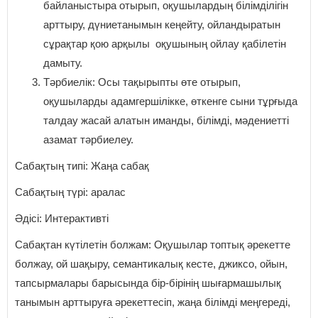
байланыстыра отырып, оқушылардың білімділігін
арттыру, дүниетанымын кеңейту, ойландыратын
сұрақтар қою арқылы оқушының ойлау қабілетін
дамыту.
Тәрбиелік: Осы тақырыпты өте отырып,
оқушыларды адамгершілікке, өткенге сыни тұрғыда
талдау жасай алатын иманды, білімді, мәдениетті
азамат тәрбиелеу.
Сабақтың типі: Жаңа сабақ
Сабақтың түрі: аралас
Әдісі: Интерактивті
Сабақтан күтілетін болжам: Оқушылар топтық әрекетте
болжау, ой шақыру, семантикалық кесте, джиксо, ойын,
тапсырмалары барысында бір-бірінің шығармашылық
танымын арттыруға әрекеттесіп, жаңа білімді меңгереді,