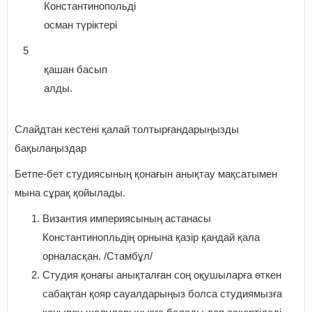
Константинопольді
осман түріктері
5
қашан басып
алды.
Слайдтан кестені қалай толтырғандарыңызды
бақылаңыздар
Бетпе-бет студиясының қонағын анықтау мақсатымен
мына сұрақ қойылады.
Византия империясының астанасы
Константинопльдің орнына қазір қандай қала
орналасқан. /Стамбұл/
Студия қонағы анықталған соң оқушыларға өткен
сабақтан қояр сауалдарыңыз болса студиямызға