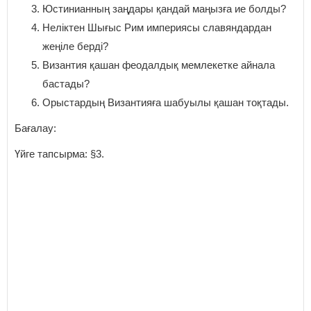
Юстинианның заңдары қандай маңызға ие болды?
Неліктен Шығыс Рим империясы славяндардан
жеңіле берді?
Византия қашан феодалдық мемлекетке айнала
бастады?
Орыстардың Византияға шабуылы қашан тоқтады.
Бағалау:
Үйге тапсырма: §3.