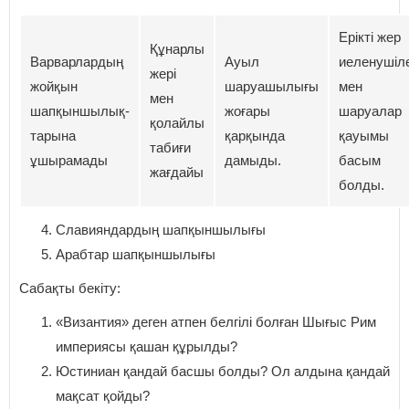
Ерікті жер
Құнарлы
Варварлардың
Ауыл
иеленушіл
жері
жойқын
шаруашылығы
мен
мен
шапқыншылық-
жоғары
шаруалар
қолайлы
тарына
қарқында
қауымы
табиғи
ұшырамады
дамыды.
басым
жағдайы
болды.
Славияндардың шапқыншылығы
Арабтар шапқыншылығы
Сабақты бекіту:
«Византия» деген атпен белгілі болған Шығыс Рим
империясы қашан құрылды?
Юстиниан қандай басшы болды? Ол алдына қандай
мақсат қойды?