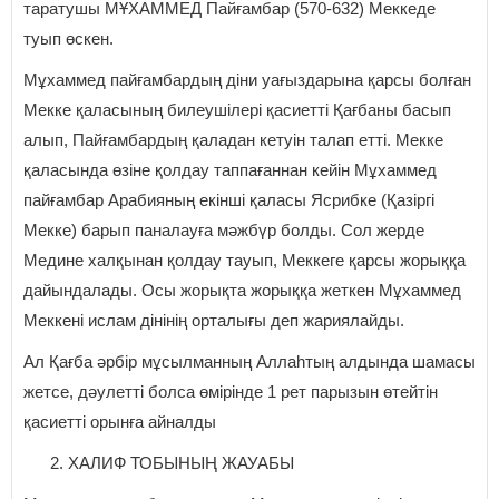
таратушы МҰХАММЕД Пайғамбар (570-632) Меккеде
туып өскен.
Мұхаммед пайғамбардың діни уағыздарына қарсы болған
Мекке қаласының билеушілері қасиетті Қағбаны басып
алып, Пайғамбардың қаладан кетуін талап етті. Мекке
қаласында өзіне қолдау таппағаннан кейін Мұхаммед
пайғамбар Арабияның екінші қаласы Ясрибке (Қазіргі
Мекке) барып паналауға мәжбүр болды. Сол жерде
Медине халқынан қолдау тауып, Меккеге қарсы жорыққа
дайындалады. Осы жорықта жорыққа жеткен Мұхаммед
Меккені ислам дінінің орталығы деп жариялайды.
Ал Қағба әрбір мұсылманның Аллаһтың алдында шамасы
жетсе, дәулетті болса өмірінде 1 рет парызын өтейтін
қасиетті орынға айналды
ХАЛИФ ТОБЫНЫҢ ЖАУАБЫ