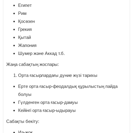
Египет
Рим
Қосөзен
Грекия
Қытай
Жапония
Шумер және Аккад т.б.
Жаңа сабақтың жоспары:
Орта ғасырлардағы дүние жүзі тарихы
Ерте орта ғасыр-феодалдық құрылыстың пайда
болуы
Гүлденген орта ғасыр-дамуы
Кейінгі орта ғасыр-ыдырауы
Сабақты бекіту:
Иә-жоқ