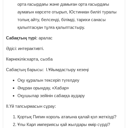
орта ғасырдағы және дамыған орта ғасырдағы
аумағын көрсете отырып, Юстиниан билігі туралы
толық айту, белсенді, білімді, тарихи санасы
қалыптасқан тұлға қалыптастыру.
Сабақтың түрі:
аралас
Әдісі: интерактивті.
Көрнекілік:карта, сызба
Сабақтың барысы: І.Ұйымдастыру кезеңі
Оқу құралын тексеріп түгелдеу
Әнұран орындау, «Хабар»
Оқушылар зейінін сабаққа аудару
ІІ.Үй тапсырмасын сұрау:
Қортық Пипин король атағына қалай қол жеткізді?
Ұлы Карл империясы қай жылдары өмір сүрді?