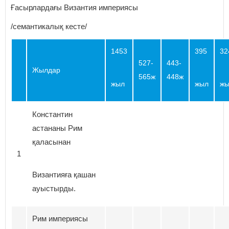
Ғасырлардағы Византия империясы
/семантикалық кесте/
1453
395
32
527-
443-
Жылдар
565ж
448ж
жыл
жыл
жы
Константин
астананы Рим
қаласынан
1
Византияға қашан
ауыстырды.
Рим империясы