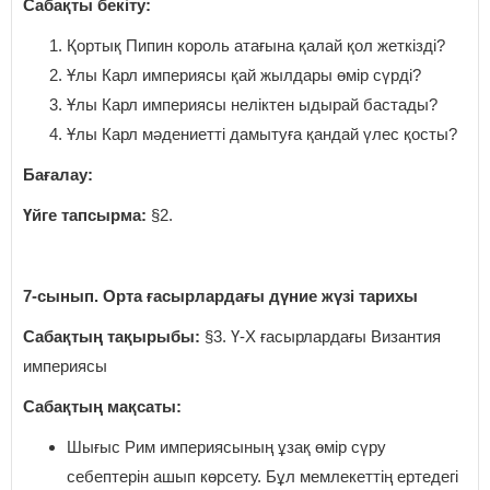
Саба
қ
ты бекіту:
Қортық Пипин король атағына қалай қол жеткізді?
Ұлы Карл империясы қай жылдары өмір сүрді?
Ұлы Карл империясы неліктен ыдырай бастады?
Ұлы Карл мәдениетті дамытуға қандай үлес қосты?
Бағалау:
Үйге тапсырма:
§2.
7-сынып. Орта ғасырлардағы дүние жүзі тарихы
Сабақтың тақырыбы:
§3. Ү-Х ғасырлардағы Византия
империясы
Сабақтың мақсаты:
Шығыс Рим империясының ұзақ өмір сүру
себептерін ашып көрсету. Бұл мемлекеттің ертедегі