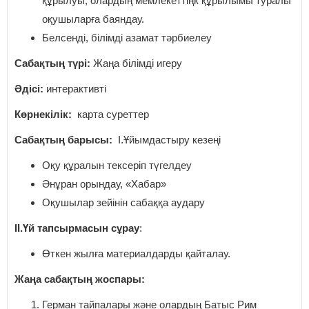
құрылуы, олардың мемлекеттіңк құрылымы туралы
оқушыларға баяндау.
Белсенді, білімді азамат тәрбиелеу
Сабақтың түрі:
Жаңа білімді игеру
Әдісі:
интерактивті
Көрнекілік:
карта суреттер
Сабақтың барысы:
І.Ұйымдастыру кезеңі
Оқу құралын тексеріп түгелдеу
Әнұран орындау, «Хабар»
Оқушылар зейінін сабаққа аудару
ІІ.Үй тапсырмасын сұрау
:
Өткен жылға материалдарды қайталау.
Жаңа сабақтың жоспары:
Герман тайпалары және олардың Батыс Рим