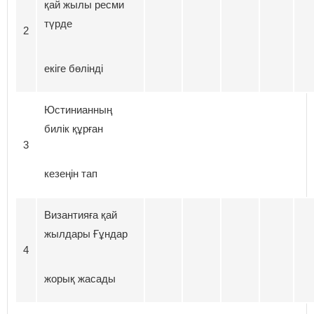
қай жылы ресми
түрде
2
екіге бөлінді
Юстинианның
билік құрған
3
кезеңін тап
Византияға қай
жылдары Ғұндар
4
жорық жасады