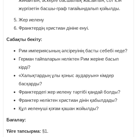
жинайтын, әскерге басшылық жасайтын, сот ісін
жүргізетін басшы-граф тағайындалып қойылды.
Жер иелену
Франктердің христиан дініне енуі.
Сабақты бекіту:
Рим империясының әлсіреуінің басты себебі неде?
Герман тайпаларын неліктен Рим жеріне басып
кірді?
«Халықтардың ұлы қоныс аударуын» кімдер
басқарды?
Франктердегі жер иелену тәртібі қандай болды?
Франктер неліктен христиан дінін қабылдады?
Құл иеленуші қоғам қашан жойылды?
Бағалау:
Үйге тапсырма:
§1.