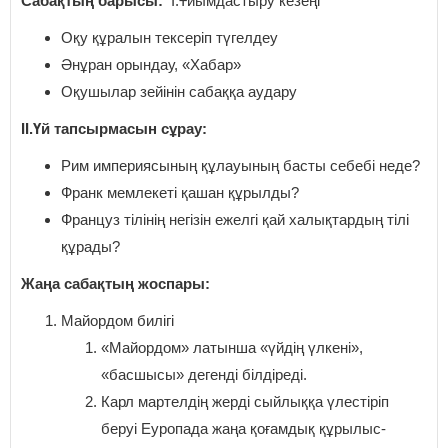
Сабақтың барысы:
І.Ұйымдастыру кезеңі
Оқу құралын тексеріп түгелдеу
Әнұран орындау, «Хабар»
Оқушылар зейінін сабаққа аудару
ІІ.Үй тапсырмасын сұрау:
Рим империясының құлауының басты себебі неде?
Франк мемлекеті қашан құрылды?
Француз тілінің негізін ежелгі қай халықтардың тілі
құрады?
Жаңа сабақтың жоспары:
Майордом билігі
«Майордом» латынша «үйдің үлкені»,
«басшысы» дегенді білдіреді.
Карл мартелдің жерді сыйлыққа үлестіріп
беруі Еуропада жаңа қоғамдық құрылыс-