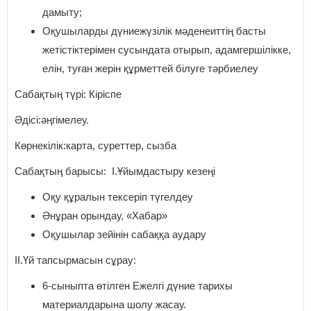
дамыту;
Оқушыларды дүниежүзілік мәденеиттің басты
жетістіктерімен сусындата отырып, адамгершілікке,
елін, туған жерін құрметтей білуге тәрбиелеу
Сабақтың түрі: Кіріспе
Әдісі:әңгімелеу.
Көрнекілік:карта, суреттер, сызба
Сабақтың барысы: І.Ұйымдастыру кезеңі
Оқу құралын тексеріп түгелдеу
Әнұран орындау, «Хабар»
Оқушылар зейінін сабаққа аудару
ІІ.Үй тапсырмасын сұрау:
6-сыныпта өтілген Ежелгі дүние тарихы
материалдарына шолу жасау.