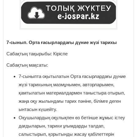
7-сынып. Орта ғасырлардағы дүние жүзі тарихы
Сабақтың тақырыбы: Кіріспе
Сабақтың мақсаты:
7-сыныпта оқытылатын Орта ғасырлардағы дүние
жүзі тарихының мазмұнымен, авторларымен,
қамтылатын материалдармен таныстыра отырып,
жаңа оқу жылындағы тарих пәніне, білімге деген
ынтасын күшейту.
Оқушылардың оқулықпен өз бетінше жұмыс істеу
дағдыларын, тарихи ұғымдарды талдап,
салыстырып, қорытынды жасау қабілеттерін