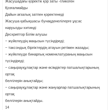
Жасушадағы қоректік қор заты -гликоген
Қозғалмайды
Дайын ағзалық затпен қоректенеді
Жасуша қабықшасы бунақденелілерге ұқсас
нәруызды-хитинді
Дескриптор Білім алушы
− жүйелеудің маңызын түсіндіреді;
− таксондық бірліктердің атауын ретімен жазады;
− жүйелеуде бинарлық номенклатураның маңызын
түсіндіреді;
− саңырауқұлақтар және өсімдіктер патшалықтарының
ортақ
белгілерін анықтайды;
− саңырауқұлақтар және жануарлар патшалықтарының
ортақ
белгілерін анықтайды.
14