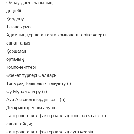
Ойлау дағдыларының
деңгейі
Қолдану
1-тапсырма
Адамның қоршаған орта компоненттеріне әсерін
сипаттаңыз.
Қоршаған
ортаның
компоненттері
Әрекет түрлері Салдары
Топырақ Топырақты тыңайту (i)
Су Мұнай өндіру (ii)
Ауа Автокөліктердің газы (iii)
Дескриптор Білім алушы
- антропогендік факторлардың топыраққа әсерін
сипаттайды;
- антропогендік факторлардың суға әсерін