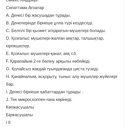
Сипаттама Ағзалар
A. Денесі бір жасушадан тұрады.
B. Денелерінде бірнеше ұлпа түрі кездеседі.
C. Белгілі бір қызмет атқаратын-мүшелері болады.
D. Қозғалыс мүшелері-жалған аяқтар, талшықтар,
кірпікшелер.
E. Қозғалыс мүшелері-қанат, аяқ т.б.
F. Қарапайым 2-ге бөліну арқылы көбейеді.
G. Қолайсыз жағдай туындағанда циста түзеді.
H. Қанайналым, асқорыту, тыныс алу мүшелер жүйелері
бар.
I. Денесі бірнеше қабаттардан тұрады .
J. Тек микроскоппен ғана көрінеді.
Көпжасушалы
Біржасушалы
І ІІ