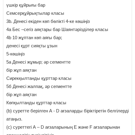
үшкір құйрығы бар
Семсерқұйрықтылар класы
3b. Денесі екіден көп бөлікті 4-ке көшіңіз
4а Бес –сегіз аяқтары бар Шаянтәрізділер класы
4b 10 жұптан көп аяғы бар;
денесі құрт сияқты ұзын
5-көшіңіз
5a Денесі жұмыр; әр сегментте
бір жұп аяқтан
Сирекқылтанды құрттар класы
5б Денесі жалпақ, әр сегментте
бір жұп аяқтан
Көпқылтанды құрттар класы
(b) суретте берілген А - D ағзаларды біріктіретін белгілерді
атаңыз.
(с) суреттегі А – D ағзаларының Е және F ағзаларынан