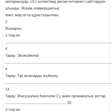
материалдар, т.б.) қолжетімді ресми интернет-сайттардан
алынды. Жинақ коммерциялық
емес мақсатта құрастырылған.
2
Мазмұны
1-тоқсан
..........................................................................................................
4
Тарау: Экожүйелер
..........................................................................................................
4
Тарау: Тірі ағзаларды жүйелеу
..........................................................................................................
14
Тарау: Жасушалық биология Су және органикалық заттар
............................................................. 20
2-тоқсан