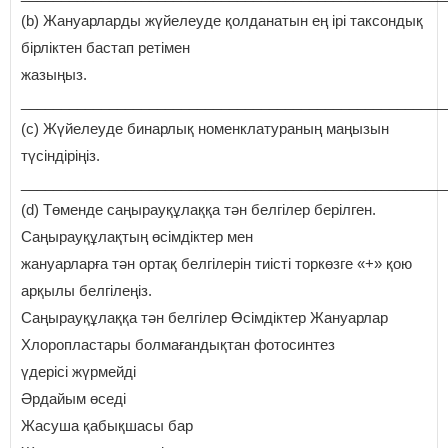
(b) Жануарларды жүйелеуде қолданатын ең ірі таксондық
бірліктен бастап ретімен
жазыңыз.
_____________________________________________________
(c) Жүйелеуде бинарлық номенклатураның маңызын
түсіндіріңіз.
_____________________________________________________
(d) Төменде саңырауқұлаққа тән белгілер берілген.
Саңырауқұлақтың өсімдіктер мен
жануарларға тән ортақ белгілерін тиісті торкөзге «+» қою
арқылы белгілеңіз.
Саңырауқұлаққа тән белгілер Өсімдіктер Жануарлар
Хлоропластары болмағандықтан фотосинтез
үдерісі жүрмейді
Әрдайым өседі
Жасуша қабықшасы бар