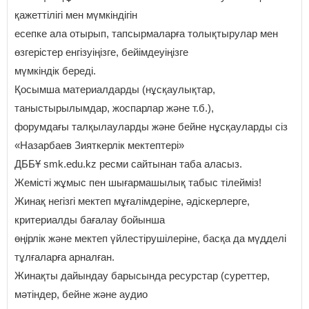
қажеттілігі мен мүмкіндігін
есепке ала отырып, тапсырмаларға толықтырулар мен
өзгерістер енгізуіңізге, бейімдеуіңізге
мүмкіндік береді.
Қосымша материалдарды (нұсқаулықтар,
таныстырылымдар, жоспарлар және т.б.),
форумдағы талқылауларды және бейне нұсқауларды сіз
«Назарбаев Зияткерлік мектептері»
ДББҰ smk.edu.kz ресми сайтынан таба аласыз.
Жемісті жұмыс пен шығармашылық табыс тілейміз!
Жинақ негізгі мектеп мұғалімдеріне, әдіскерлерге,
критериалды бағалау бойынша
өңірлік және мектеп үйлестірушілеріне, басқа да мүдделі
тұлғаларға арналған.
Жинақты дайындау барысында ресурстар (суреттер,
мәтіндер, бейне және аудио