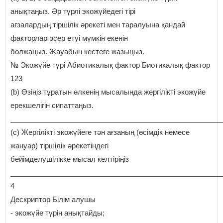
анықтаңыз. Әр түрлі экожүйедегі тірі
ағзалардың тіршілік әрекеті мен таралуына қандай
факторлар әсер етуі мүмкін екенін
болжаңыз. Жауабын кестеге жазыңыз.
№ Экожүйе түрі Абиотикалық фактор Биотикалық фактор
123
(b) Өзіңіз тұратын өлкенің мысалында жергілікті экожүйе
ерекшелігін сипаттаңыз.
_____________________________________________________
(с) Жергілікті экожүйеге тән ағзаның (өсімдік немесе
жануар) тіршілік әрекетіндегі
бейімделушілікке мысал келтіріңіз
_____________________________________________________
4
Дескриптор Білім алушы
- экожүйе түрін анықтайды;