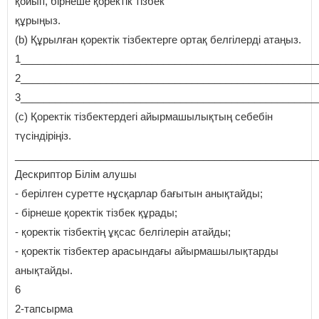
қойып, бірнеше қоректік тізбек
құрыңыз.
(b) Құрылған қоректік тізбектерге ортақ белгілерді атаңыз.
1____________________________________________________
2____________________________________________________
3____________________________________________________
(c) Қоректік тізбектердегі айырмашылықтың себебін
түсіндіріңіз.
_____________________________________________________
Дескриптор Білім алушы
- берілген суретте нұсқарлар бағытын анықтайды;
- бірнеше қоректік тізбек құрады;
- қоректік тізбектің ұқсас белгілерін атайды;
- қоректік тізбектер арасындағы айырмашылықтарды
анықтайды.
6
2-тапсырма