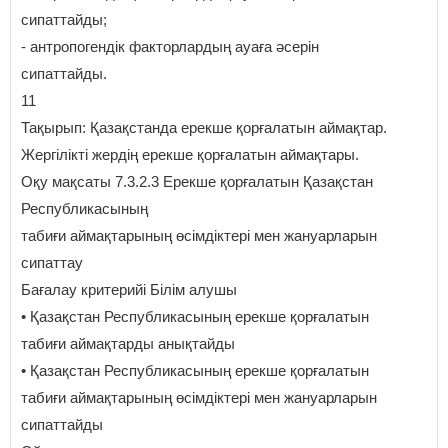
сипаттайды;
- антропогендік факторлардың ауаға әсерін
сипаттайды.
11
Тақырып: Қазақстанда ерекше қорғалатын аймақтар.
Жергілікті жердің ерекше қорғалатын аймақтары.
Оқу мақсаты 7.3.2.3 Ерекше қорғалатын Қазақстан
Республикасының
табиғи аймақтарының өсімдіктері мен жануарларын
сипаттау
Бағалау критерийі Білім алушы
• Қазақстан Республикасының ерекше қорғалатын
табиғи аймақтарды анықтайды
• Қазақстан Республикасының ерекше қорғалатын
табиғи аймақтарының өсімдіктері мен жануарларын
сипаттайды