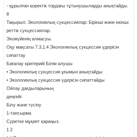
- құрылған қоректік тордағы тұтынушыларды анықтайды.
8
Тақырып: Экологиялық сукцессиялар: Бірінші және екінші
реттік сукцессиялар.
Экожүйенің алмасуы.
Оқу мақсаты 7.3.1.4 Экологиялық сукцессия үдерісін
сипаттау
Бағалау критерийі Білім алушы
• Экологиялық сукцессия ұғымын анықтайды
• Экологиялық сукцессия үдерісін сипаттайды
Ойлау дағдыларының
деңгейі
Білу және түсіну
1-тапсырма
Суретке мұқият қараңыз.
1 2