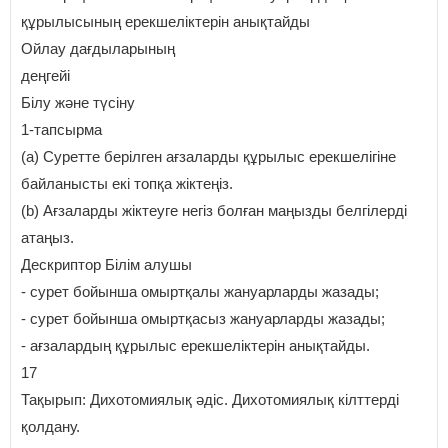
құрылысының ерекшеліктерін анықтайды
Ойлау дағдыларының
деңгейі
Білу және түсіну
1-тапсырма
(а) Суретте берілген ағзаларды құрылыс ерекшелігіне
байланысты екі топқа жіктеңіз.
(b) Ағзаларды жіктеуге негіз болған маңызды белгілерді
атаңыз.
Дескриптор Білім алушы
- сурет бойынша омыртқалы жануарларды жазады;
- сурет бойынша омыртқасыз жануарларды жазады;
- ағзалардың құрылыс ерекшеліктерін анықтайды.
17
Тақырып: Дихотомиялық әдіс. Дихотомиялық кілттерді
қолдану.