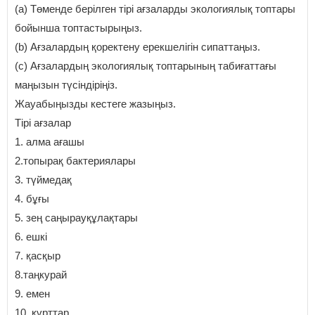
(а) Төменде берілген тірі ағзаларды экологиялық топтары
бойынша топтастырыңыз.
(b) Ағзалардың қоректену ерекшелігін сипаттаңыз.
(c) Ағзалардың экологиялық топтарының табиғаттағы
маңызын түсіндіріңіз.
Жауабыңызды кестеге жазыңыз.
Тірі ағзалар
1. алма ағашы
2.топырақ бактериялары
3. түймедақ
4. бұғы
5. зең саңырауқұлақтары
6. ешкі
7. қасқыр
8.таңкурай
9. емен
10. құрттар