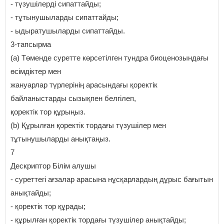
- түзушілерді сипаттайды;
- тұтынушыларды сипаттайды;
- ыдыратушыларды сипаттайды.
3-тапсырма
(а) Төменде суретте көрсетілген тундра биоценозындағы
өсімдіктер мен
жануарлар түрлерінің арасындағы қоректік
байланыстарды сызықпен белгілеп,
қоректік тор құрыңыз.
(b) Құрылған қоректік тордағы түзушілер мен
тұтынушыларды анықтаңыз.
7
Дескриптор Білім алушы
- суреттегі ағзалар арасына нұсқарлардың дұрыс бағытын
анықтайды;
- қоректік тор құрады;
- құрылған қоректік тордағы түзушілер анықтайды;