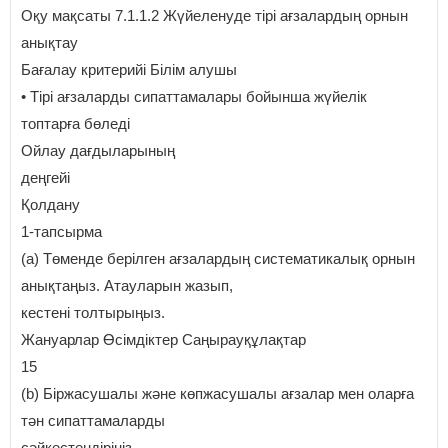
Оқу мақсаты 7.1.1.2 Жүйеленуде тірі ағзалардың орнын
анықтау
Бағалау критерийі Білім алушы
• Тірі ағзаларды сипаттамалары бойынша жүйелік
топтарға бөледі
Ойлау дағдыларының
деңгейі
Қолдану
1-тапсырма
(a) Төменде берілген ағзалардың систематикалық орнын
анықтаңыз. Aтауларын жазып,
кестені толтырыңыз.
Жануарлар Өсімдіктер Саңырауқұлақтар
15
(b) Біржасушалы және көпжасушалы ағзалар мен оларға
тән сипаттамаларды
сәйкестендіріңіз.