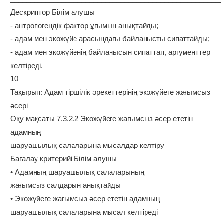
Дескриптор Білім алушы
- антропогендік фактор ұғымын анықтайды;
- адам мен экожүйе арасындағы байланысты сипаттайды;
- адам мен экожүйенің байланысын сипаттап, аргументтер
келтіреді.
10
Тақырып: Адам тіршілік әрекеттерінің экожүйеге жағымсыз
әсері
Оқу мақсаты 7.3.2.2 Экожүйеге жағымсыз әсер ететін
адамның
шаруашылық салаларына мысалдар келтіру
Бағалау критерийі Білім алушы
• Адамның шаруашылық салаларының
жағымсыз салдарын анықтайды
• Экожүйеге жағымсыз әсер ететін адамның
шаруашылық салаларына мысал келтіреді