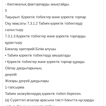
- биотикалық факторларды анықтайды.
5
Тақырып: Қоректік тізбектер және қоректік торлар
Оқу мақсаты 7.3.1.2 Табиғи қоректік тізбектерді
салыстыру
7.3.1.3 Қоректік тізбектер және қоректік торларды
құрастыру
Бағалау критерийі Білім алушы
• Табиғи қоректік тізбектерді ажыратады
• Қоректік тізбектер және қоректік торлар құрады
Ойлау дағдыларының
деңгейі
Жоғары деңгей дағдылары
1-тапсырма
Табиғи экожүйелердің қоректік тізбегі берілген.
(а) Суреттегі ағзалар арасына тиісті бағытта нұсқарды