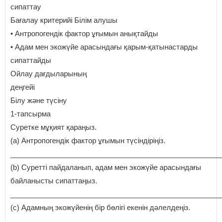
сипаттау
Бағалау критерийі Білім алушы
• Антропогендік фактор ұғымын анықтайды
• Адам мен экожүйе арасындағы қарым-қатынастарды
сипаттайды
Ойлау дағдыларының
деңгейі
Білу және түсіну
1-тапсырма
Суретке мұқият қараңыз.
(а) Антропогендік фактор ұғымын түсіндіріңіз.
_____________________________________________________
(b) Суретті пайдаланып, адам мен экожүйе арасындағы
байланысты сипаттаңыз.
_____________________________________________________
(c) Адамның экожүйенің бір бөлігі екенін дәлелдеңіз.
_____________________________________________________