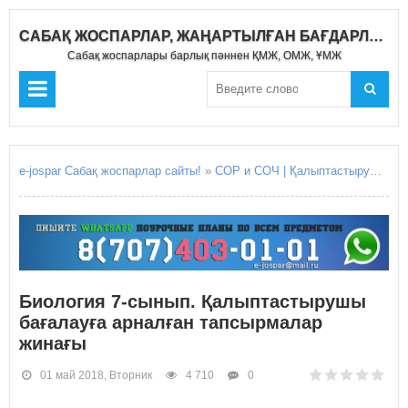
САБАҚ ЖОСПАРЛАР, ЖАҢАРТЫЛҒАН БАҒДАРЛАМА 2020-2021
Сабақ жоспарлары барлық пәннен ҚМЖ, ОМЖ, ҰМЖ
e-jospar Сабақ жоспарлар сайты!
»
СОР и СОЧ | Қалыптастырушы бағалау Жиынтық бағалау
Биология 7-сынып. Қалыптастырушы
бағалауға арналған тапсырмалар
жинағы
01 май 2018, Вторник
4 710
0