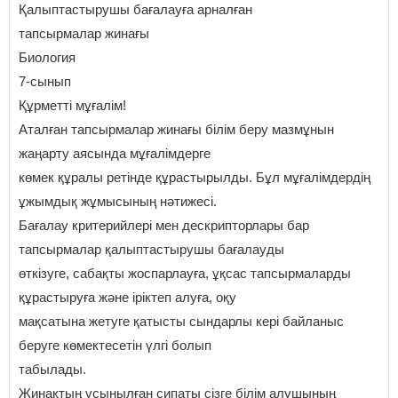
Қалыптастырушы бағалауға арналған
тапсырмалар жинағы
Биология
7-сынып
Құрметті мұғалім!
Аталған тапсырмалар жинағы білім беру мазмұнын
жаңарту аясында мұғалімдерге
көмек құралы ретінде құрастырылды. Бұл мұғалімдердің
ұжымдық жұмысының нәтижесі.
Бағалау критерийлері мен дескрипторлары бар
тапсырмалар қалыптастырушы бағалауды
өткізуге, сабақты жоспарлауға, ұқсас тапсырмаларды
құрастыруға және іріктеп алуға, оқу
мақсатына жетуге қатысты сындарлы кері байланыс
беруге көмектесетін үлгі болып
табылады.
Жинақтың ұсынылған сипаты сізге білім алушының