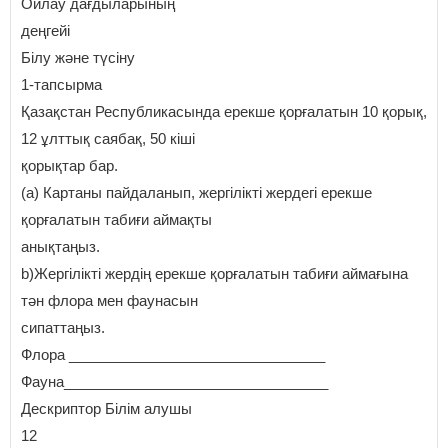
Ойлау дағдыларының
деңгейі
Білу және түсіну
1-тапсырма
Қазақстан Республикасында ерекше қорғалатын 10 қорық,
12 ұлттық саябақ, 50 кіші
қорықтар бар.
(а) Картаны пайдаланып, жергілікті жердегі ерекше
қорғалатын табиғи аймақты
анықтаңыз.
b)Жергілікті жердің ерекше қорғалатын табиғи аймағына
тән флора мен фаунасын
сипаттаңыз.
Флора ________________________________
Фауна_________________________________
Дескриптор Білім алушы
12