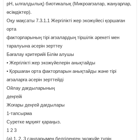
рН, ылғалдылық) биотикалық (Микроағзалар, жануарлар,
өсімдіктер).
Оқу мақсаты 7.3.1.1 Жергілікті жер экожүйесі қоршаған
орта
факторларының тірі ағзалардың тіршілік әрекеті мен
таралуына әсерін зерттеу
Бағалау критерийі Білім алушы
• Жергілікті жер экожүйелерін анықтайды
• Қоршаған орта факторларын анықтайды және тірі
ағзаларға әсерін зерттейді
Ойлау дағдыларының
деңгейі
Жоғары деңгей дағдылары
1-тапсырма
Суретке мұқият қараңыз.
1 2 3
(а) 1, 2, 3 сандарымен белгіленген экожүйе түрін