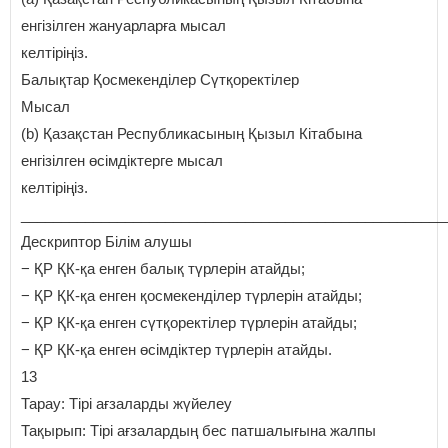
енгізілген жануарларға мысал
келтіріңіз.
Балықтар Қосмекенділер Сүтқоректілер
Мысал
(b) Қазақстан Республикасының Қызыл Кітабына
енгізілген өсімдіктерге мысал
келтіріңіз.
_____________________________________________________
Дескриптор Білім алушы
− ҚР ҚК-қа енген балық түрлерін атайды;
− ҚР ҚК-қа енген қосмекенділер түрлерін атайды;
− ҚР ҚК-қа енген сүтқоректілер түрлерін атайды;
− ҚР ҚК-қа енген өсімдіктер түрлерін атайды.
13
Тарау: Тірі ағзаларды жүйелеу
Тақырып: Тірі ағзалардың бес патшалығына жалпы