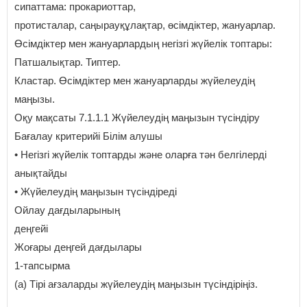
сипаттама: прокариоттар,
протисталар, саңырауқұлақтар, өсімдіктер, жануарлар.
Өсімдіктер мен жануарлардың негізгі жүйелік топтары:
Патшалықтар. Типтер.
Кластар. Өсімдіктер мен жануарларды жүйелеудің
маңызы.
Оқу мақсаты 7.1.1.1 Жүйелеудің маңызын түсіндіру
Бағалау критерийі Білім алушы
• Негізгі жүйелік топтарды және оларға тән белгілерді
анықтайды
• Жүйелеудің маңызын түсіндіреді
Ойлау дағдыларының
деңгейі
Жоғары деңгей дағдылары
1-тапсырма
(a) Тірі ағзаларды жүйелеудің маңызын түсіндіріңіз.
_____________________________________________________