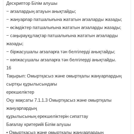
Дескриптор Білім алушы
− ағзалардың атауын анықтайды;
− жануарлар патшалығына жататын ағзаларды жазады;
− өсімдіктер патшалығына жататын ағзаларды жазады;
− саңырауқұлақтар патшалығына жататын ағзаларды
жазады;
− біржасушалы ағзаларға тән белгілерді анықтайды;
− көпжасушалы ағзаларға тән белгілерді анықтайды.
16
Тақырып: Омыртқасыз және омыртқалы жануарлардың
сыртқы құрылысындағы
ерекшеліктер
Оқу мақсаты 7.1.1.3 Омыртқасыз және омыртқалы
жануарлардың
құрылысының ерекшеліктерін сипаттау
Бағалау критерийі Білім алушы
• Омыртқасыз және омыртқалы жануарлардың