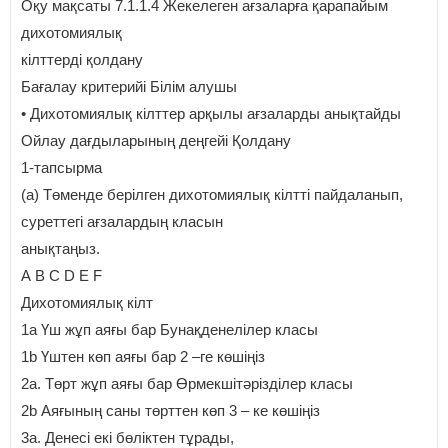
Оқу мақсаты 7.1.1.4 Жекелеген ағзаларға қарапайым
дихотомиялық
кілттерді қолдану
Бағалау критерийі Білім алушы
• Дихотомиялық кілттер арқылы ағзаларды анықтайды
Ойлау дағдыларының деңгейі Қолдану
1-тапсырма
(а) Төменде берілген дихотомиялық кілтті пайдаланып,
суреттегі ағзалардың класын
анықтаңыз.
А B С D Е F
Дихотомиялық кілт
1a Үш жұп аяғы бар Бунақденелілер класы
1b Үштен көп аяғы бар 2 –ге көшіңіз
2а. Төрт жұп аяғы бар Өрмекшітәрізділер класы
2b Аяғының саны төрттен көп 3 – ке көшіңіз
3а. Денесі екі бөліктен тұрады,