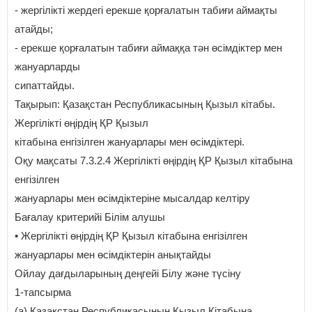
- жергілікті жердегі ерекше қорғалатын табиғи аймақты
атайды;
- ерекше қорғалатын табиғи аймаққа тән өсімдіктер мен
жануарларды
сипаттайды.
Тақырып: Қазақстан Республикасының Қызыл кітабы.
Жергілікті өңірдің ҚР Қызыл
кітабына енгізілген жануарлары мен өсімдіктері.
Оқу мақсаты 7.3.2.4 Жергілікті өңірдің ҚР Қызыл кітабына
енгізілген
жануарлары мен өсімдіктеріне мысалдар келтіру
Бағалау критерийі Білім алушы
• Жергілікті өңірдің ҚР Қызыл кітабына енгізілген
жануарлары мен өсімдіктерін анықтайды
Ойлау дағдыларының деңгейі Білу және түсіну
1-тапсырма
(a) Қазақстан Республикасының Қызыл Кітабына