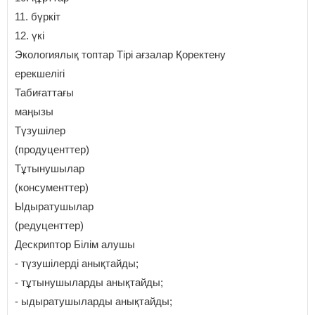
11. бүркіт
12. үкі
Экологиялық топтар Тірі ағзалар Қоректену
ерекшелігі
Табиғаттағы
маңызы
Түзушілер
(продуценттер)
Тұтынушылар
(консументтер)
Ыдыратушылар
(редуценттер)
Дескриптор Білім алушы
- түзушілерді анықтайды;
- тұтынушыларды анықтайды;
- ыдыратушыларды анықтайды;