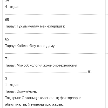
54
4-тоқсан
..........................................................................................................
65
Тарау: Тұқымқуалау мен өзгергіштік
.................................................................................................
65
Тарау: Көбею. Өсу және даму
..........................................................................................................
71
Тарау: Микробиология және биотехнология
..................................................................................... 81
3
1-тоқсан
Тарау: Экожүйелер
Тақырып: Ортаның экологиялық факторлары:
абиотикалық (температура, жарық,