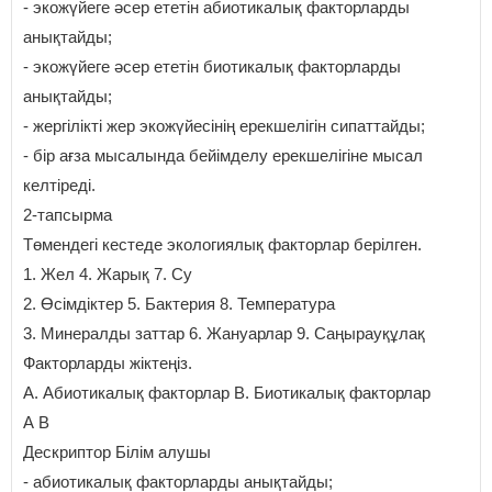
- экожүйеге әсер ететін абиотикалық факторларды
анықтайды;
- экожүйеге әсер ететін биотикалық факторларды
анықтайды;
- жергілікті жер экожүйесінің ерекшелігін сипаттайды;
- бір ағза мысалында бейімделу ерекшелігіне мысал
келтіреді.
2-тапсырма
Төмендегі кестеде экологиялық факторлар берілген.
1. Жел 4. Жарық 7. Су
2. Өсімдіктер 5. Бактерия 8. Температура
3. Минералды заттар 6. Жануарлар 9. Саңырауқұлақ
Факторларды жіктеңіз.
А. Абиотикалық факторлар В. Биотикалық факторлар
А В
Дескриптор Білім алушы
- абиотикалық факторларды анықтайды;