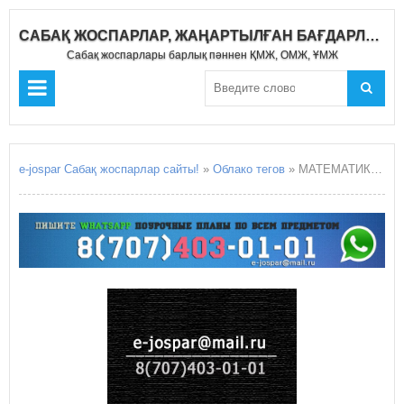
САБАҚ ЖОСПАРЛАР, ЖАҢАРТЫЛҒАН БАҒДАРЛАМА 2019-2020
Сабақ жоспарлары барлық пәннен ҚМЖ, ОМЖ, ҰМЖ
e-jospar Сабақ жоспарлар сайты!
»
Облако тегов
» МАТЕМАТИКА » Страница 22