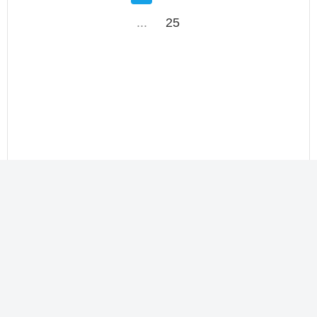
...
25
Сабақ жоспарлары барлық пәннен ҚМЖ, ОМЖ, ҰМЖ |