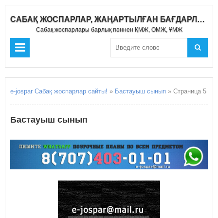
САБАҚ ЖОСПАРЛАР, ЖАҢАРТЫЛҒАН БАҒДАРЛАМА 2020-2021
Сабақ жоспарлары барлық пәннен ҚМЖ, ОМЖ, ҰМЖ
e-jospar Сабақ жоспарлар сайты!
»
Бастауыш сынып
» Страница 5
Бастауыш сынып