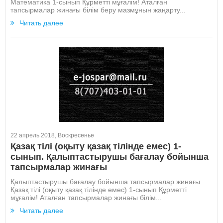
Математика 1-сынып Құрметті мұғалім! Аталған
тапсырмалар жинағы білім беру мазмұнын жаңарту...
Читать далее
22 апрель 2018, Воскресенье
Қазақ тілі (оқыту қазақ тілінде емес) 1-
сынып. Қалыптастырушы бағалау бойынша
тапсырмалар жинағы
Қалыптастырушы бағалау бойынша тапсырмалар жинағы
Қазақ тілі (оқыту қазақ тілінде емес) 1-сынып Құрметті
мұғалім! Аталған тапсырмалар жинағы білім...
Читать далее