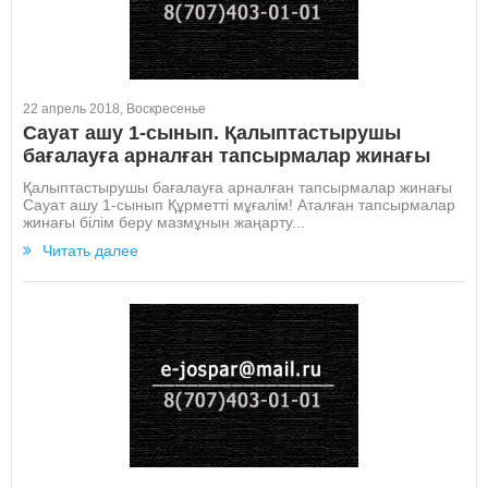
22 апрель 2018, Воскресенье
Сауат ашу 1-сынып. Қалыптастырушы
бағалауға арналған тапсырмалар жинағы
Қалыптастырушы бағалауға арналған тапсырмалар жинағы
Сауат ашу 1-сынып Құрметті мұғалім! Аталған тапсырмалар
жинағы білім беру мазмұнын жаңарту...
Читать далее