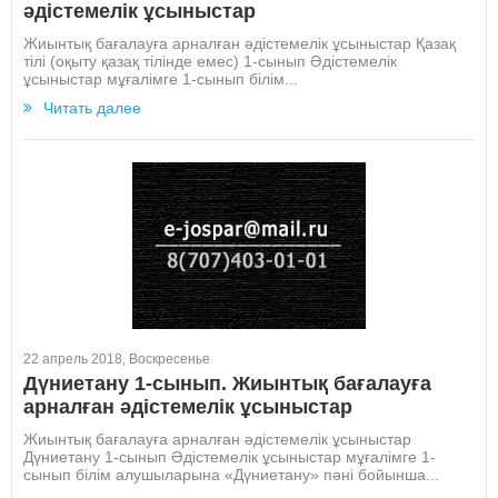
әдістемелік ұсыныстар
Жиынтық бағалауға арналған әдістемелік ұсыныстар Қазақ
тілі (оқыту қазақ тілінде емес) 1-сынып Әдістемелік
ұсыныстар мұғалімге 1-сынып білім...
Читать далее
22 апрель 2018, Воскресенье
Дүниетану 1-сынып. Жиынтық бағалауға
арналған әдістемелік ұсыныстар
Жиынтық бағалауға арналған әдістемелік ұсыныстар
Дүниетану 1-сынып Әдістемелік ұсыныстар мұғалімге 1-
сынып білім алушыларына «Дүниетану» пәні бойынша...