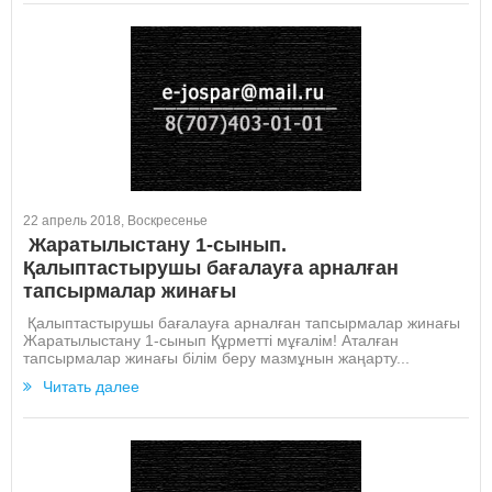
22 апрель 2018, Воскресенье
Жаратылыстану 1-сынып.
Қалыптастырушы бағалауға арналған
тапсырмалар жинағы
Қалыптастырушы бағалауға арналған тапсырмалар жинағы
Жаратылыстану 1-сынып Құрметті мұғалім! Аталған
тапсырмалар жинағы білім беру мазмұнын жаңарту...
Читать далее