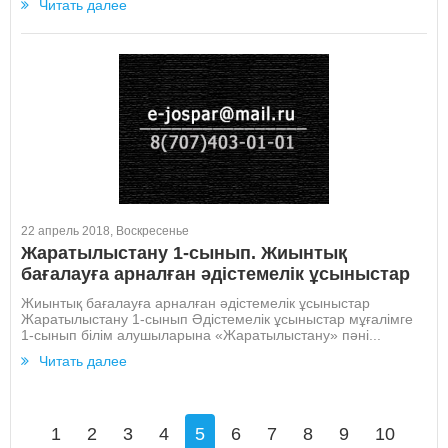
Читать далее
22 апрель 2018, Воскресенье
Жаратылыстану 1-сынып. Жиынтық
бағалауға арналған әдістемелік ұсыныстар
Жиынтық бағалауға арналған әдістемелік ұсыныстар
Жаратылыстану 1-сынып Әдістемелік ұсыныстар мұғалімге
1-сынып білім алушыларына «Жаратылыстану» пәні...
Читать далее
1
2
3
4
5
6
7
8
9
10