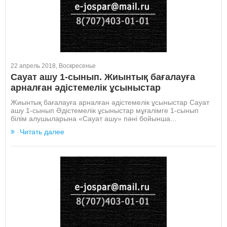
22 апрель 2018, Воскресенье
Cауат ашу 1-сынып. Жиынтық бағалауға
арналған әдістемелік ұсыныстар
Жиынтық бағалауға арналған әдістемелік ұсыныстар Cауат
ашу 1-сынып Әдістемелік ұсыныстар мұғалімге 1-сынып
білім алушыларына «Сауат ашу» пәні бойынша...
Читать далее