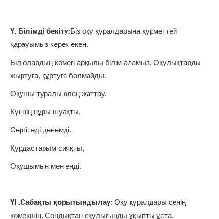
Ү. Білімді бекіту:
Біз оқу құралдарына құрметтей
қарауымыз керек екен.
Біл олардың көмегі арқылы білім аламыз. Оқулықтарды
жыртуға, құртуға болмайды.
Оқушы туралы өлең жаттау.
Күннің нұры шуақты,
Сергітеді денемді.
Құрдастарым сияқты,
Оқушымын мен енді.
ҮІ .Сабақты қорытындылау
: Оқу құралдары сенің
көмекшің. Сондықтан оқулығыңды ұқыпты ұста.