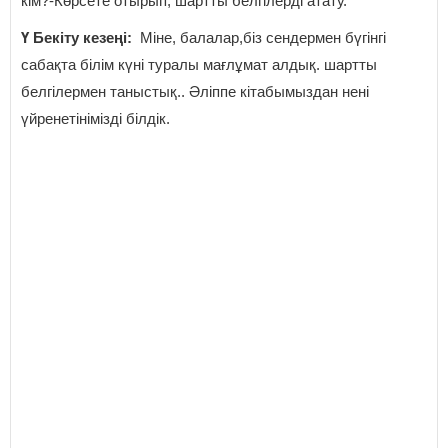
кім?-Көрсете отырып, шартты белгілерді атату.
Ү Бекіту кезеңі:
Міне, балалар,біз сендермен бүгінгі
сабақта білім күні туралы мағлұмат алдық. шартты
белгілермен таныстық.. Әліппе кітабымыздан нені
үйренетінімізді білдік.