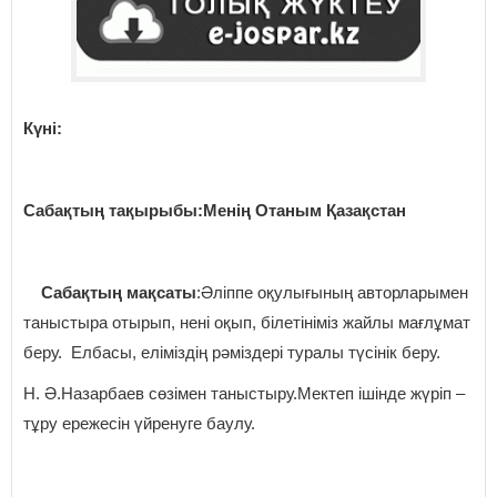
Күні:
Сабақтың тақырыбы:Менің Отаным Қазақстан
Сабақтың мақсаты
:Әліппе оқулығының авторларымен
таныстыра отырып, нені оқып, білетініміз жайлы мағлұмат
беру. Елбасы, еліміздің рәміздері туралы түсінік беру.
Н. Ә.Назарбаев сөзімен таныстыру.Мектеп ішінде жүріп –
тұру ережесін үйренуге баулу.