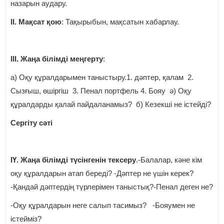
назарын аудару.
ІІ. Мақсат қою
: Тақырыбын, мақсатын хабарлау.
ІІІ. Жаңа білімді меңгерту
:
а) Оқу құралдарымен таныстыру.1. дәптер, қалам 2.
Сызғыш, өшіргіш 3. Пенал портфель 4. Бояу ә) Оқу
құралдарды қалай пайдаланамыз? б) Кезекші не істейді?
Сергіту сәті
ІҮ. Жаңа білімді түсінгенін тексеру
.-Балалар, кәне кім
оқу құралдарын атап береді? -Дәптер не үшін керек?
-Қандай дәптердің түрлерімен таныстық?-Пенал деген не?
-Оқу құралдарын неге салып тасимыз? -Бояумен не
істейміз?