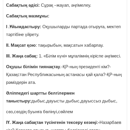
Сабақтың әдісі:
Сұрақ –жауап, әңгімелеу.
Сабақтың мазмұны:
І .Ұйымдастыру:
Оқушыларды партада отыруға, мектеп
тәртібіне үйрету.
ІІ. Мақсат қою
: тақырыбын, мақсатын хабарлау.
ІІІ. Жаңа сабақ:
1. «Білім күні» мұғалімнің кіріспе әңгімесі.
Оқушы білімін тиянақтау
.-ҚР-ның президенті кім?-
Қазақстан Республикасының астанасы қай қала?-ҚР-ның
рәміздерін ата.
Әліппедегі шартты белгілермен
таныстыру:
дыбыс,дауысты дыбыс,дауыссыз дыбыс,
сөз,сөздің буынға бөлінуі,сөйлем
ІҮ. Жаңа сабақтан түсінгенін тексеру кезеңі:-
Назарбаев