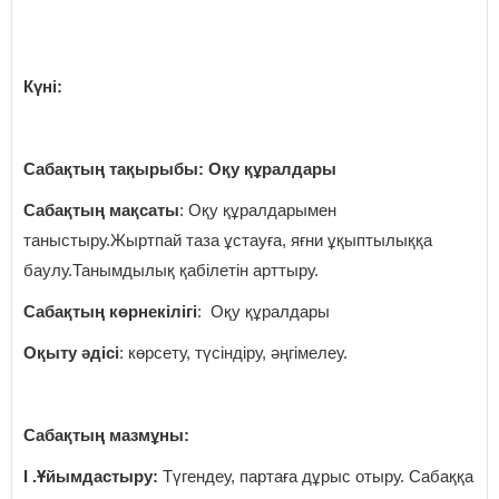
Күні:
Сабақтың тақырыбы: Оқу құралдары
Сабақтың мақсаты
: Оқу құралдарымен
таныстыру.Жыртпай таза ұстауға, яғни ұқыптылыққа
баулу.Танымдылық қабілетін арттыру.
Сабақтың көрнекілігі
: Оқу құралдары
Оқыту әдісі
: көрсету, түсіндіру, әңгімелеу.
Сабақтың мазмұны:
І .Ұйымдастыру:
Түгендеу, партаға дұрыс отыру. Сабаққа