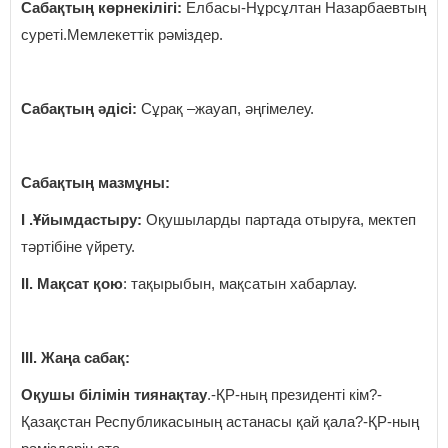
Сабақтың көрнекілігі:
Елбасы-Нұрсұлтан Назарбаевтың
суреті.Мемлекеттік рәміздер.
Сабақтың әдісі:
Сұрақ –жауап, әңгімелеу.
Сабақтың мазмұны:
І .Ұйымдастыру:
Оқушыларды партада отыруға, мектеп
тәртібіне үйрету.
ІІ. Мақсат қою
: тақырыбын, мақсатын хабарлау.
ІІІ. Жаңа сабақ:
Оқушы білімін тиянақтау
.-ҚР-ның президенті кім?-
Қазақстан Республикасының астанасы қай қала?-ҚР-ның