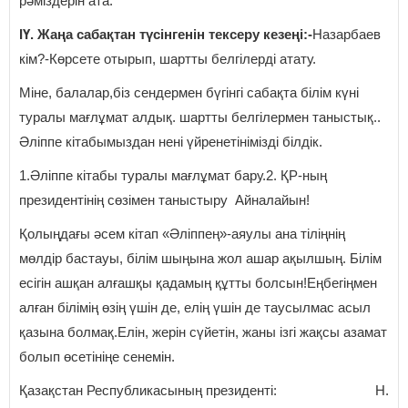
рәміздерін ата.
ІҮ. Жаңа сабақтан түсінгенін тексеру кезеңі:-
Назарбаев
кім?-Көрсете отырып, шартты белгілерді атату.
Міне, балалар,біз сендермен бүгінгі сабақта білім күні
туралы мағлұмат алдық. шартты белгілермен таныстық..
Әліппе кітабымыздан нені үйренетінімізді білдік.
1.Әліппе кітабы туралы мағлұмат бару.2. ҚР-ның
президентінің сөзімен таныстыру
Айналайын!
Қолыңдағы әсем кітап «Әліппең»-аяулы ана тіліңнің
мөлдір бастауы, білім шыңына жол ашар ақылшың. Білім
есігін ашқан алғашқы қадамың құтты болсын!Еңбегіңмен
алған білімің өзің үшін де, елің үшін де таусылмас асыл
қазына болмақ.Елін, жерін сүйетін, жаны ізгі жақсы азамат
болып өсетініңе сенемін.
Қазақстан Республикасының президенті: Н.