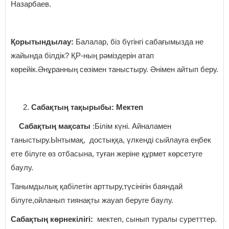
Назарбаев.
Қорытындылау:
Балалар, біз бүгінгі сабағымызда не
жайында білдік? ҚР-ның рәміздерін атап
көрейік.Әнұранның сөзімен таныстыру. Әнімен айтып беру.
Сабақтың тақырыбы: Мектеп
Сабақтың мақсаты
:Білім күні. Айналамен
таныстыру.Ынтымақ, достыққа, үлкенді сыйлауға еңбек
ете білуге өз отбасына, туған жеріне құрмет көрсетуге
баулу.
Танымдылық қабілетін арттыру,түсінігін баяндай
білуге,ойланып тиянақты жауап беруге баулу.
Сабақтың көрнекілігі:
мектеп, сынып туралы суретттер.