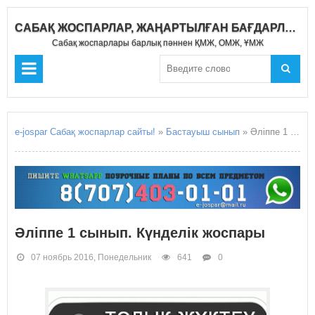
САБАҚ ЖОСПАРЛАР, ЖАҢАРТЫЛҒАН БАҒДАРЛАМА 2019-2020
Сабақ жоспарлары барлық пәннен ҚМЖ, ОМЖ, ҰМЖ
e-jospar Сабақ жоспарлар сайты!
»
Бастауыш сынып
» Әліппе 1 сынып. Күнделік жоспары
Әліппе 1 сынып. Күнделік жоспары
07 ноябрь 2016, Понедельник
641
0