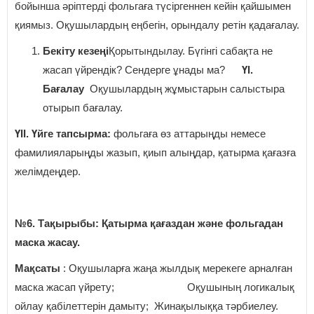
бойынша әріптерді фольгаға түсіргеннен кейін қайшымен
қиямыз. Оқушылардың еңбегін, орындалу ретін қадағалау.
Бекіту кезеңі
Қорытындылау. Бүгінгі сабақта не
жасап үйрендік? Сендерге ұнады ма?
ҮІ.
Бағалау
Оқушылардың жұмыстарын салыстыра
отырып бағалау.
ҮІІ. Үйге тапсырма:
фольгаға өз аттарыңды немесе
фамилияларыңды жазып, қиып алыңдар, қатырма қағазға
желімдеңдер.
№6. Тақырыбы: Қатырма қағаздан және фольгадан
маска жасау.
Мақсаты
: Оқушыларға жаңа жылдық мерекеге арналған
маска жасап үйрету; Оқушының логикалық
ойлау қабілеттерін дамыту; Жинақылыққа тәрбиелеу.