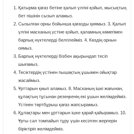
Қатырма қағаз бетіне қалып үлгіні қойып, мысықтың
бет пішінін сызып аламыз.
Сызылған орны бойынша қағазды қиямыз. 3. Қалып
үлгіні масканың үстіне қойып, қаламның көмегімен
барлық нүктелерді белгілейміз. 4. Көздің орнын
оямыз.
Барлық нүктелерді бізбен ақырындап тесіп
шығамыз.
Тесіктердің үстінен пышақтың ұшымен ойықтар
жасаймыз.
Ұрттарын қиып аламыз. 8. Масканың ішкі жағынан,
құлақтың тұсынан резеңкенің екі ұшын желімдейміз.
Үстінен төртбұрыш қағаз жапсырамыз.
Құлақтары мен ұрттарын ішке қарай қайырамыз. 10.
Ұрты сәл томпайып тұру үшін кесілген жерлерін
біріктіріп желімдейміз.