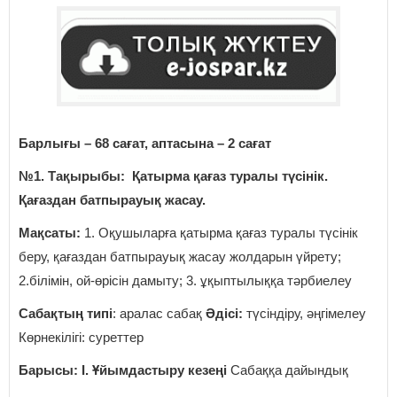
Барлығы – 68 сағат, аптасына – 2 сағат
№1. Тақырыбы: Қатырма қағаз туралы түсінік.
Қағаздан батпырауық жасау.
Мақсаты:
1. Оқушыларға қатырма қағаз туралы түсінік
беру, қағаздан батпырауық жасау жолдарын үйрету;
2.білімін, ой-өрісін дамыту; 3. ұқыптылыққа тәрбиелеу
Сабақтың типі
: аралас сабақ
Әдісі:
түсіндіру, әңгімелеу
Көрнекілігі: суреттер
Барысы: І. Ұйымдастыру кезеңі
Сабаққа дайындық