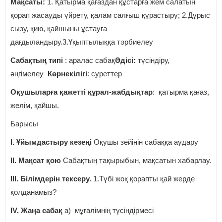
Мақсаты:
1. Қатырма қағаздан құстарға жем салатын
қорап жасауды үйрету, қалам салғыш құрастыру; 2.Дұрыс
сызу, қию, қайшыны ұстауға
дағдыландыру.3.Ұқыптылыққа тәрбиелеу
Сабақтың типі
: аралас сабақ
Әдісі:
түсіндіру,
әңгімелеу
Көрнекілігі
: суреттер
Оқушыларға қажетті құрал-жабдықтар
: қатырма қағаз,
желім, қайшы.
Барысы
І. Ұйымдастыру кезеңі
Оқушы зейінін сабаққа аудару
ІІ. Мақсат қою
Сабақтың тақырыбын, мақсатын хабарлау.
ІІІ. Білімдерін тексеру.
1.Түбі жоқ қорапты қай жерде
қолданамыз?
ІV. Жаңа сабақ
а) мұғалімнің түсіндірмесі