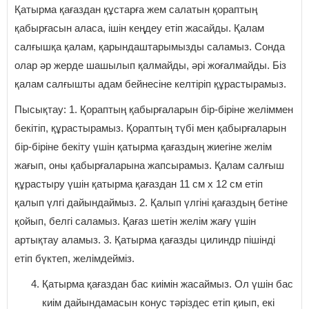
Қатырма қағаздан құстарға жем салатын қораптың
қабырғасын аласа, ішін кеңдеу етіп жасайды. Қалам
салғышқа қалам, қарындаштарымызды саламыз. Сонда
олар әр жерде шашылып қалмайды, әрі жоғалмайды. Біз
қалам салғышты адам бейнесіне келтіріп құрастырамыз.
Пысықтау: 1. Қораптың қабырғаларын бір-біріне желіммен
бекітіп, құрастырамыз. Қораптың түбі мен қабырғаларын
бір-біріне бекіту үшін қатырма қағаздың жиегіне желім
жағып, оны қабырғаларына жапсырамыз. Қалам салғыш
құрастыру үшін қатырма қағаздан 11 см х 12 см етіп
қалып үлгі дайындаймыз. 2. Қалып үлгіні қағаздың бетіне
қойып, белгі саламыз. Қағаз шетін желім жағу үшін
артықтау аламыз. 3. Қатырма қағазды цилиндр пішінді
етіп бүктеп, желімдейміз.
Қатырма қағаздан бас киімін жасаймыз. Ол үшін бас
киім дайындамасын конус тәріздес етіп қиып, екі