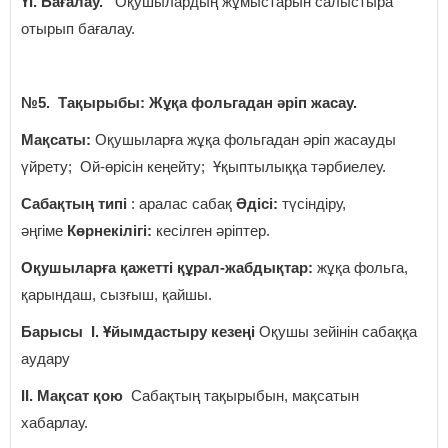
ҮІ. Бағалау.
Оқушылардың жұмыстарын салыстыра
отырып бағалау.
№5. Тақырыбы: Жұқа фольгадан әріп жасау.
Мақсаты:
Оқушыларға жұқа фольгадан әріп жасауды
үйрету; Ой-өрісін кеңейту; Ұқыптылыққа тәрбиелеу.
Сабақтың типі
: аралас сабақ
Әдісі:
түсіндіру,
әңгіме
Көрнекілігі:
кесілген әріптер.
Оқушыларға қажетті құрал-жабдықтар:
жұқа фольга,
қарындаш, сызғыш, қайшы.
Барысы І. Ұйымдастыру кезеңі
Оқушы зейінін сабаққа
аудару
ІІ. Мақсат қою
Сабақтың тақырыбын, мақсатын
хабарлау.