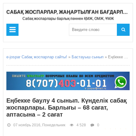
САБАҚ ЖОСПАРЛАР, ЖАҢАРТЫЛҒАН БАҒДАРЛАМА 2019-2020
Сабақ жоспарлары барлық пәннен ҚМЖ, ОМЖ, ҰМЖ
e-jospar Сабақ жоспарлар сайты!
»
Бастауыш сынып
» Еңбекке баулу 4 сынып. Күнделік сабақ жоспарлары. Барлығы – 68 сағат, аптасына – 2 сағат
Еңбекке баулу 4 сынып. Күнделік сабақ
жоспарлары. Барлығы – 68 сағат,
аптасына – 2 сағат
07 ноябрь 2016, Понедельник
4 528
0