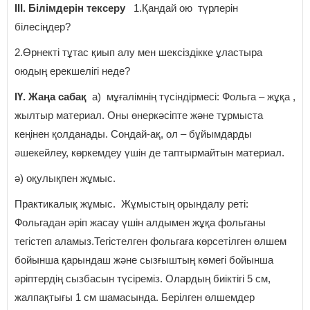
ІІІ. Білімдерін тексеру
1.Қандай ою түрлерін
білесіңдер?
2.Өрнекті тұтас қиып алу мен шексіздікке ұластыра
оюдың ерекшелігі неде?
ІҮ. Жаңа сабақ
а) мұғалімнің түсіндірмесі: Фольга – жұқа ,
жылтыр материал. Оны өнеркәсіпте және тұрмыста
кеңінен қолданады. Сондай-ақ, ол – бұйымдарды
әшекейлеу, көркемдеу үшін де таптырмайтын материал.
ә) оқулықпен жұмыс.
Практикалық жұмыс. Жұмыстың орындалу реті:
Фольгадан әріп жасау үшін алдымен жұқа фольганы
тегістеп аламыз.Тегістелген фольгаға көрсетілген өлшем
бойынша қарындаш және сызғыштың көмегі бойынша
әріптердің сызбасын түсіреміз. Олардың биіктігі 5 см,
жалпақтығы 1 см шамасында. Берілген өлшемдер