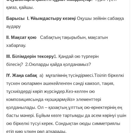
қағаз, қайшы.
Барысы І. Ұйымдастыру кезеңі
Оқушы зейінін сабаққа
аудару
ІІ. Мақсат қою
Сабақтың тақырыбын, мақсатын
хабарлау.
ІІІ. Білімдерін тексеру
1. Қандай ою түрлерін
білесің?
2.Оюларды қайда қолданамыз?
ІҮ. Жаңа сабақ
а) мұғалімнің түсіндірмесі.Тізіліп біркелкі
түскен оюлармен әшекейленген сәнді камзол, тақия,
тұскиіздерді көріп жүрсіңдер.Кез-келген ою
композициясында «қошқармүйіз» элементтері
қолданылады. Ол – қазақтың ұлттық ою-өрнектерінің ең
басты мәнері. Бұйым көзге тартымды да әсем көрінуі үшін
ою біркелкі түсуі керек. Сондықтан оюды симметриялы
етіп қию үлкен рөл атқарады.