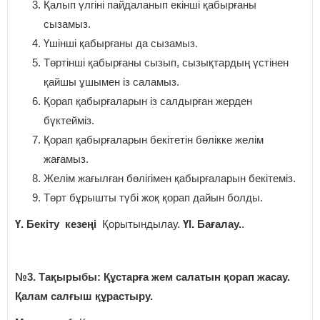
Қалып үлгіні пайдаланып екінші қабырғаны
сызамыз.
Үшінші қабырғаны да сызамыз.
Төртінші қабырғаны сызып, сызықтардың үстінен
қайшы ұшымен із саламыз.
Қорап қабырғаларын із салдырған жерден
бүктейміз.
Қорап қабырғаларын бекітетін бөлікке желім
жағамыз.
Желім жағылған бөлігімен қабырғаларын бекітеміз.
Төрт бұрышты түбі жоқ қорап дайын болды.
Ү. Бекіту кезеңі
Қорытындылау.
ҮІ. Бағалау.
.
№3. Тақырыбы: Құстарға жем салатын қорап жасау.
Қалам салғыш құрастыру.