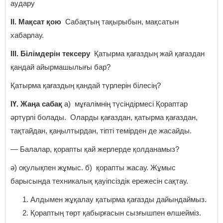
аудару
ІІ. Мақсат қою
Сабақтың тақырыбын, мақсатын
хабарлау.
ІІІ. Білімдерін тексеру
Қатырма қағаздың жай қағаздан
қандай айырмашылығы бар?
Қатырма қағаздың қандай түрлерін білесің?
ІҮ. Жаңа сабақ
а) мұғалімнің түсіндірмесі Қораптар
әртүрлі болады. Оларды қағаздан, қатырма қағаздан,
тақтайдан, қаңылтырдан, тіпті темірден де жасайды.
— Балалар, қорапты қай жерлерде қолданамыз?
ә) оқулықпен жұмыс. б) қорапты жасау. Жұмыс
барысында техникалық қауіпсіздік ережесін сақтау.
Алдымен жұқалау қатырма қағазды дайындаймыз.
Қораптың төрт қабырғасын сызғышпен өлшейміз.