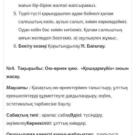
жағын бір-біріне жалғап жапсырамыз.
Түрлі-түсті қарындашпен адам бейнелі қалам
салғыштың көзін, аузын салып, киімін көркемдейміз.
Одан кейін бас киімін кигіземіз. Қалам салғыштың
аяғын желімдеп бекітеміз. ә) оқулықпен жұмыс.
Бекіту кезеңі
Қорытындылау.
ҮІ. Бағалау.
№4. Тақырыбы: Ою-өрнек қию. «Қошқармүйіз» оюын
жасау.
Мақсаты :
Қазақтың ою-өрнектерімен таныстыру, ұлттық
ерекшеліктерді құрметтеуге дағдыландыру, еңбек,
эстетикалық тәрбиесіне баулу.
Сабақтың типі
: аралас сабақ
Әдісі
: түсіндіру,
әңгімелеу
Көрнекілігі:
ұлттық киімдер.
Оқушыларға қажетті құрал-жабдықтар
: түрлі-түсті