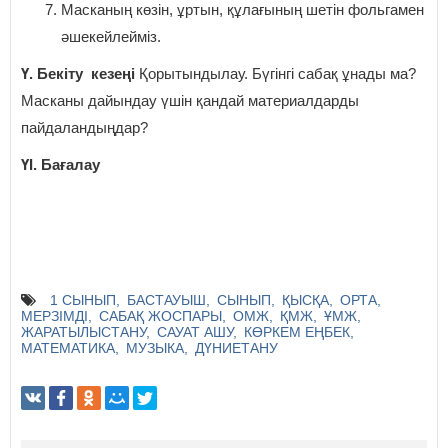
Масканың көзін, ұртын, құлағының шетін фольгамен
әшекейлейміз.
Ү. Бекіту кезеңі
Қорытындылау. Бүгінгі сабақ ұнады ма?
Масканы дайындау үшін қандай материалдарды
пайдаландыңдар?
ҮІ. Бағалау
1 СЫНЫП
БАСТАУЫШ
СЫНЫП
ҚЫСҚА
ОРТА
МЕРЗІМДІ
САБАҚ ЖОСПАРЫ
ОМЖ
ҚМЖ
ҰМЖ
ЖАРАТЫЛЫСТАНУ
САУАТ АШУ
КӨРКЕМ ЕҢБЕК
МАТЕМАТИКА
МУЗЫКА
ДҮНИЕТАНУ