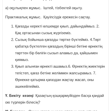
ә) оқулықпен жұмыс. Іштей, тізбектей оқыту.
Практикалық жұмыс. Қауіпсіздік ережесін сақтау.
Қағазды керекті өлшемде қиып, дайындаймыз. 2.
Қақ ортасынан сызық жүргіземіз.
Сызық бойынша қағазды төртке бүктейміз. 4.Төрт
қабатқа бүктелген қағаздың бірінші бетіне өрнектің
төрттен бір бөлігін сызып аламыз да, қайшымен
қиямыз.
Қиып алынған өрнекті ашамыз.6. Өрнектің жиектерін
тегістеп, қағаз бетіне желіммен жапсырамыз. 7.
Өрнекке қатырма қағаздан жақтау жасап, оны
әшекейлейміз.
Ү. Бекіту кезеңі
Қазақтың қошқармүйізден басқа қандай
ою түрлерін білесің?