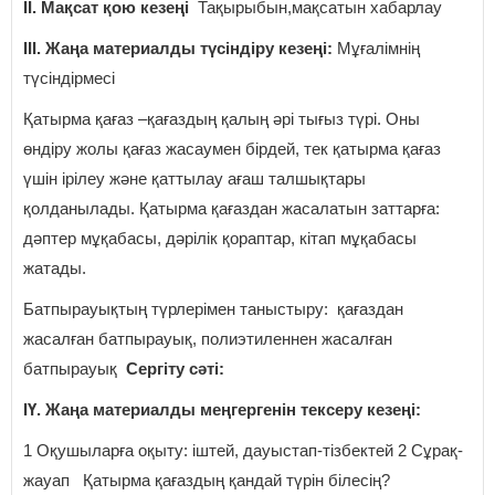
ІІ. Мақсат қою кезеңі
Тақырыбын,мақсатын хабарлау
ІІІ. Жаңа материалды түсіндіру кезеңі:
Мұғалімнің
түсіндірмесі
Қатырма қағаз –қағаздың қалың әрі тығыз түрі. Оны
өндіру жолы қағаз жасаумен бірдей, тек қатырма қағаз
үшін ірілеу және қаттылау ағаш талшықтары
қолданылады. Қатырма қағаздан жасалатын заттарға:
дәптер мұқабасы, дәрілік қораптар, кітап мұқабасы
жатады.
Батпырауықтың түрлерімен таныстыру: қағаздан
жасалған батпырауық, полиэтиленнен жасалған
батпырауық
Сергіту сәті:
ІҮ. Жаңа материалды меңгергенін тексеру кезеңі:
1 Оқушыларға оқыту: іштей, дауыстап-тізбектей 2 Сұрақ-
жауап Қатырма қағаздың қандай түрін білесің?