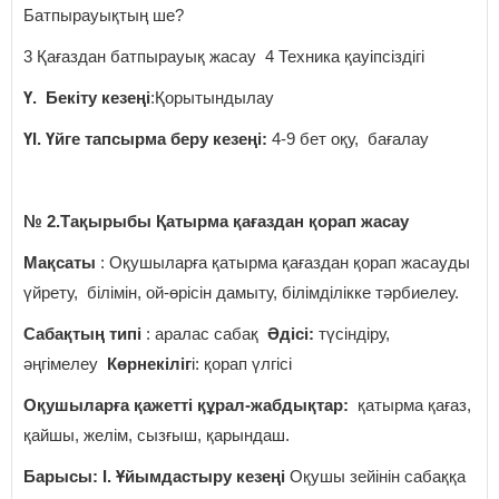
Батпырауықтың ше?
3 Қағаздан батпырауық жасау 4 Техника қауіпсіздігі
Ү. Бекіту кезеңі
:Қорытындылау
ҮІ. Үйге тапсырма беру кезеңі:
4-9 бет оқу, бағалау
№ 2.Тақырыбы Қатырма қағаздан қорап жасау
Мақсаты
: Оқушыларға қатырма қағаздан қорап жасауды
үйрету, білімін, ой-өрісін дамыту, білімділікке тәрбиелеу.
Сабақтың типі
: аралас сабақ
Әдісі:
түсіндіру,
әңгімелеу
Көрнекіліг
і: қорап үлгісі
Оқушыларға қажетті құрал-жабдықтар:
қатырма қағаз,
қайшы, желім, сызғыш, қарындаш.
Барысы: І. Ұйымдастыру кезеңі
Оқушы зейінін сабаққа