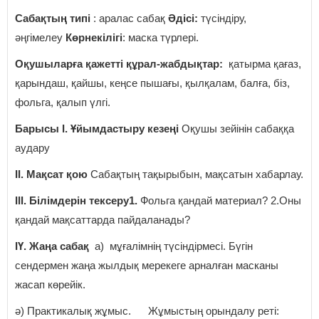
Сабақтың типі
: аралас сабақ
Әдісі:
түсіндіру,
әңгімелеу
Көрнекілігі
: маска түрлері.
Оқушыларға қажетті құрал-жабдықтар:
қатырма қағаз,
қарындаш, қайшы, кеңсе пышағы, қылқалам, балға, біз,
фольга, қалып үлгі.
Барысы І. Ұйымдастыру кезеңі
Оқушы зейінін сабаққа
аудару
ІІ. Мақсат қою
Сабақтың тақырыбын, мақсатын хабарлау.
ІІІ. Білімдерін тексеру
1.
Фольга қандай материал? 2.Оны
қандай мақсаттарда пайдаланады?
ІҮ. Жаңа сабақ
а) мұғалімнің түсіндірмесі. Бүгін
сендермен жаңа жылдық мерекеге арналған масканы
жасап көрейік.
ә) Практикалық жұмыс. Жұмыстың орындалу реті: