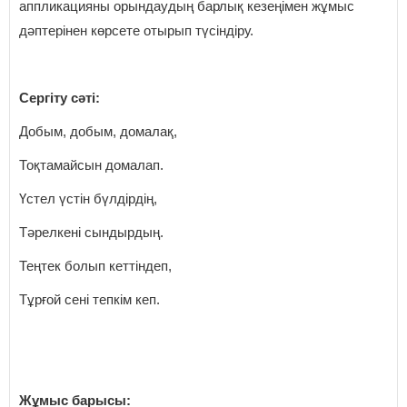
аппликацияны орындаудың барлық кезеңімен жұмыс
дәптерінен көрсете отырып түсіндіру.
Сергіту сәті:
Добым, добым, домалақ,
Тоқтамайсын домалап.
Үстел үстін бүлдірдің,
Тәрелкені сындырдың.
Теңтек болып кеттіндеп,
Тұрғой сені тепкім кеп.
Жұмыс барысы: