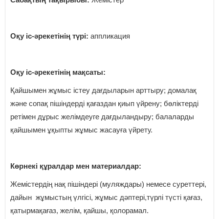
Оқу іс-әрекетінің түрі:
аппликация
Оқу іс-әрекетінің мақсаты:
Қайшымен жұмыс істеу дағдыларын арттыру; домалақ
және сопақ пішіндерді қағаздан қиып үйрену; бөліктерді
ретімен дұрыс желімдеуге дағдыландыру; балаларды
қайшымен ұқыпты жұмыс жасауға үйрету.
Көрнекі құралдар мен материалдар:
Жемістердің нақ пішіндері (муляждары) немесе суреттері,
дайын жұмыстың үлгісі, жұмыс дәптері,түрлі түсті қағаз,
қатырмақағаз, желім, қайшы, қолорамал.