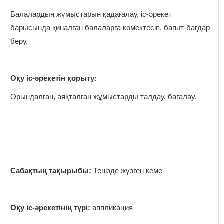
Балалардың жұмыстарын қадағалау, іс-әрекет
барысында қиналған балаларға көмектесіп, бағыт-бағдар
беру.
Оқу іс-әрекетін қорыту:
Орындалған, аяқталған жұмыстарды талдау, бағалау.
Сабақтың тақырыбы:
Теңізде жүзген кеме
Оқу іс-әрекетінің түрі:
аппликация