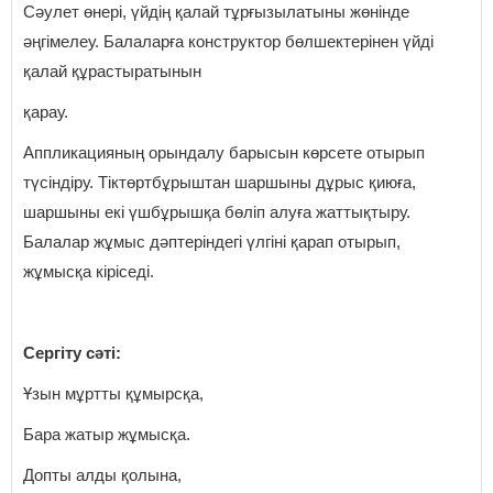
Сәулет өнері, үйдің қалай тұрғызылатыны жөнінде
әңгімелеу. Балаларға конструктор бөлшектерінен үйді
қалай құрастыратынын
қарау.
Аппликацияның орындалу барысын көрсете отырып
түсіндіру. Тіктөртбұрыштан шаршыны дұрыс қиюға,
шаршыны екі үшбұрышқа бөліп алуға жаттықтыру.
Балалар жұмыс дәптеріндегі үлгіні қарап отырып,
жұмысқа кіріседі.
Сергіту сәті:
Ұзын мұртты құмырсқа,
Бара жатыр жұмысқа.
Допты алды қолына,