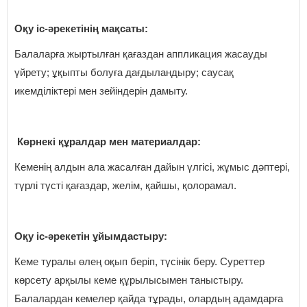
Оқу іс-әрекетінің мақсаты:
Балаларға жыртылған қағаздан аппликация жасауды
үйрету; ұқыпты болуға дағдыландыру; саусақ
икемділіктері мен зейіндерін дамыту.
Көрнекі құралдар мен материалдар:
Кеменің алдын ала жасалған дайын үлгісі, жұмыс дәптері,
түрлі түсті қағаздар, желім, қайшы, қолорамал.
Оқу іс-әрекетін ұйымдастыру:
Кеме туралы өлең оқып беріп, түсінік беру. Суреттер
көрсету арқылы кеме құрылысымен таныстыру.
Балалардан кемелер қайда тұрады, олардың адамдарға