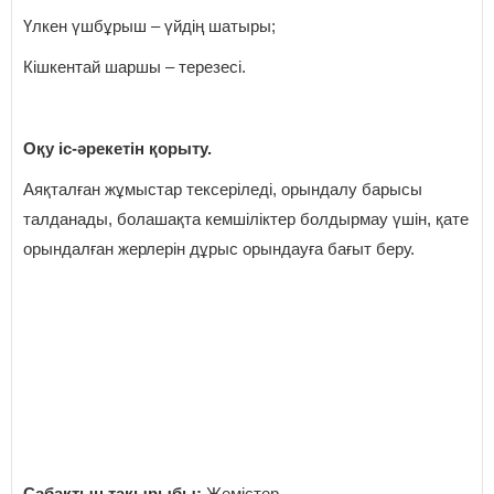
Үлкен үшбұрыш – үйдің шатыры;
Кішкентай шаршы – терезесі.
Оқу іс-әрекетін қорыту.
Аяқталған жұмыстар тексеріледі, орындалу барысы
талданады, болашақта кемшіліктер болдырмау үшін, қате
орындалған жерлерін дұрыс орындауға бағыт беру.
Сабақтың тақырыбы:
Жемістер