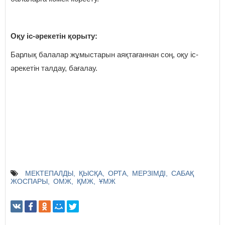
Оқу іс-әрекетін қорыту:
Барлық балалар жұмыстарын аяқтағаннан соң, оқу іс-
әрекетін талдау, бағалау.
МЕКТЕПАЛДЫ
ҚЫСҚА
ОРТА
МЕРЗІМДІ
САБАҚ
ЖОСПАРЫ
ОМЖ
ҚМЖ
ҰМЖ