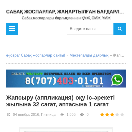
САБАҚ ЖОСПАРЛАР, ЖАҢАРТЫЛҒАН БАҒДАРЛАМА 2019-2020
Сабақ жоспарлары барлық пәннен ҚМЖ, ОМЖ, ҰМЖ
e-jospar Сабақ жоспарлар сайты!
»
Мектепалды даярлық
» Жапсыру (аппликация) оқу іс-әрекеті жылына 32 сағат, аптасына 1 сағат
Жапсыру (аппликация) оқу іс-әрекеті
жылына 32 сағат, аптасына 1 сағат
04 ноябрь 2016, Пятница
1 505
0