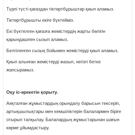
Түрлі түсті қағаздан тіктөртбұрыштар қиып аламыз.
Тіктөртбұрышты екіге бүктейміз.
Екі бүктелген қағазға жемістердің жарты бөлігін
қарындашпен сызып аламыз.
Белгіленген сызық бойымен жемістерді қиып аламыз.
Қиып алынған жемістерді жазып, негізгі бетке
жапсырамыз.
Оқу іс-әрекетін қорыту.
Аяқталған жұмыстардың орындалу барысын тексеріп,
артықшылықтары мен кемшіліктерін балалармен біріге
отырып талқылау. Балалардың жұмыстарынан шағын
көрме ұйымдастыру.