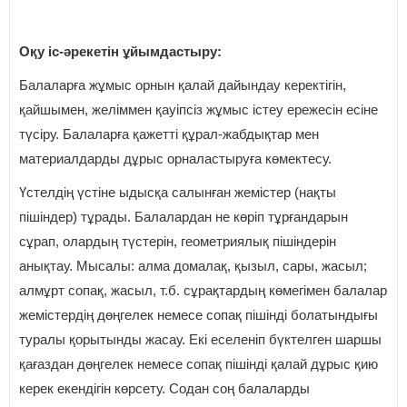
Оқу іс-әрекетін ұйымдастыру:
Балаларға жұмыс орнын қалай дайындау керектігін,
қайшымен, желіммен қауіпсіз жұмыс істеу ережесін есіне
түсіру. Балаларға қажетті құрал-жабдықтар мен
материалдарды дұрыс орналастыруға көмектесу.
Үстелдің үстіне ыдысқа салынған жемістер (нақты
пішіндер) тұрады. Балалардан не көріп тұрғандарын
сұрап, олардың түстерін, геометриялық пішіндерін
анықтау. Мысалы: алма домалақ, қызыл, сары, жасыл;
алмұрт сопақ, жасыл, т.б. сұрақтардың көмегімен балалар
жемістердің дөңгелек немесе сопақ пішінді болатындығы
туралы қорытынды жасау. Екі еселеніп бүктелген шаршы
қағаздан дөңгелек немесе сопақ пішінді қалай дұрыс қию
керек екендігін көрсету. Содан соң балаларды