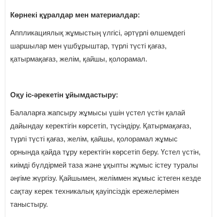
Көрнекі құралдар мен материалдар:
Аппликациялық жұмыстың үлгісі, әртүрлі өлшемдегі
шаршылар мен үшбұрыштар, түрлі түсті қағаз,
қатырмақағаз, желім, қайшы, қолорамал.
Оқу іс-әрекетін ұйымдастыру:
Балаларға жапсыру жұмысы үшін үстел үстін қалай
дайындау керектігін көрсетіп, түсіндіру. Қатырмақағаз,
түрлі түсті қағаз, желім, қайшы, қолорамал жұмыс
орнында қайда тұру керектігін көрсетіп беру. Үстел үстін,
киімді бүлдірмей таза және ұқыпты жұмыс істеу туралы
әңгіме жүргізу. Қайшымен, желіммен жұмыс істеген кезде
сақтау керек техникалық қауіпсіздік ережелерімен
таныстыру.