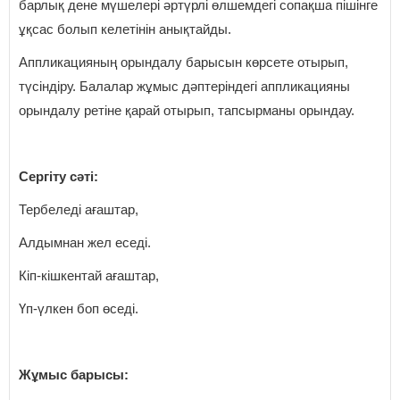
барлық дене мүшелері әртүрлі өлшемдегі сопақша пішінге
ұқсас болып келетінін анықтайды.
Аппликацияның орындалу барысын көрсете отырып,
түсіндіру. Балалар жұмыс дәптеріндегі аппликацияны
орындалу ретіне қарай отырып, тапсырманы орындау.
Сергіту сәті:
Тербеледі ағаштар,
Алдымнан жел еседі.
Кіп-кішкентай ағаштар,
Үп-үлкен боп өседі.
Жұмыс барысы: