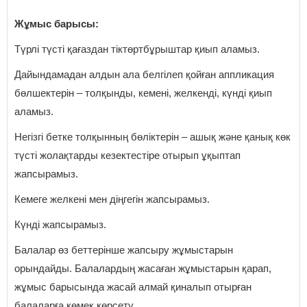
Жұмыс барысы:
Түрлі түсті қағаздан тіктөртбұрыштар қиып аламыз.
Дайындамадан алдын ала белгілеп қойған аппликация
бөлшектерін – толқынды, кемені, желкенді, күнді қиып
аламыз.
Негізгі бетке толқынның бөліктерін – ашық және қанық көк
түсті жолақтарды кезектестіре отырып ұқыптап
жапсырамыз.
Кемеге желкені мен діңгегін жапсырамыз.
Күнді жапсырамыз.
Балалар өз беттерінше жапсыру жұмыстарын
орындайды. Балалардың жасаған жұмыстарын қарап,
жұмыс барысында жасай алмай қиналып отырған
балаларға көмек көрсету.