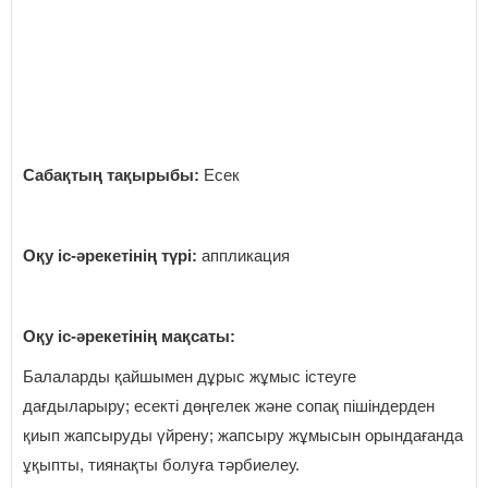
Сабақтың тақырыбы:
Есек
Оқу іс-әрекетінің түрі:
аппликация
Оқу іс-әрекетінің мақсаты:
Балаларды қайшымен дұрыс жұмыс істеуге
дағдыларыру; есекті дөңгелек және сопақ пішіндерден
қиып жапсыруды үйрену; жапсыру жұмысын орындағанда
ұқыпты, тиянақты болуға тәрбиелеу.