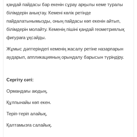
қандай пайдасы бар екенін сұрау арқылы кеме туралы
білімдерін анықтау. Кемені көлік ретінде
пайдалатынымызды, оның пайдасы көп екенін айтып,
білімдерін молайту. Кеменің пішіні қандай геометриялық
фигураға ұқсайды.
Жұмыс дәптеріндегі кеменің жасалу ретіне назарларын
аударып, аппликацияның орындалу барысын түріндіру.
Сергіту сәті:
Ормандағы аюдың,
Құлпынайы көп екен.
Теріп-теріп алайық,
Қалтамызға салайық.