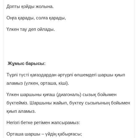
Допты қойды жолына.
Оңға қарады, солға қарады,
Үлкен тау деп ойлады.
Жұмыс барысы:
Түрлі түсті қағаздардан әртүрлі өлшемдегі шаршы қиып
аламыз (үлкен, орташа, кіші).
Үлкен шаршыны қиғаш (диагональ) сызық бойымен
бүктейміз. Шаршыны жайып, бүктеу сызығының бойымен
қиып аламыз.
Негізгі бетке ретімен жапсырамыз:
Орташа шаршы – үйдің қабырғасы;