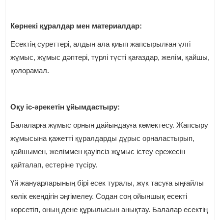
Көрнекі құралдар мен материалдар:
Есектің суреттері, алдын ала қиып жапсырылған үлгі
жұмыс, жұмыс дәптері, түрлі түсті қағаздар, желім, қайшы,
қолорамал.
Оқу іс-әрекетін ұйымдастыру:
Балаларға жұмыс орнын дайындауға көмектесу. Жапсыру
жұмысына қажетті құралдарды дұрыс орналастырып,
қайшымен, желіммен қауіпсіз жұмыс істеу ережесін
қайталап, естеріне түсіру.
Үй жануарларының бірі есек туралы, жүк тасуға ыңғайлы
көлік екендігін әңгімелеу. Содан соң ойыншық есекті
көрсетіп, оның дене құрылысын анықтау. Балалар есектің