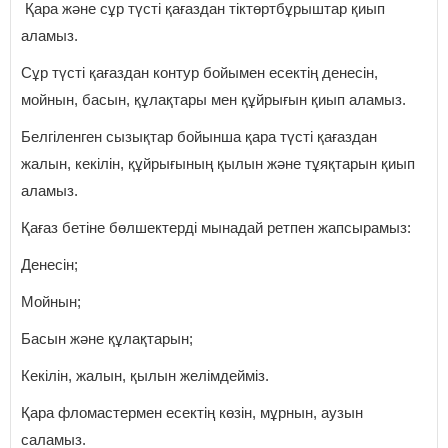
Қара және сұр түсті қағаздан тіктөртбұрыштар қиып
аламыз.
Сұр түсті қағаздан контур бойымен есектің денесін,
мойнын, басын, құлақтары мен құйрығын қиып аламыз.
Белгіленген сызықтар бойынша қара түсті қағаздан
жалын, кекілін, құйрығының қылын және тұяқтарын қиып
аламыз.
Қағаз бетіне бөлшектерді мынадай ретпен жапсырамыз:
Денесін;
Мойнын;
Басын және құлақтарын;
Кекілін, жалын, қылын желімдейміз.
Қара фломастермен есектің көзін, мұрнын, аузын
саламыз.