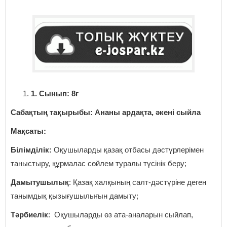
1
.
Сынып: 8г
Сабақтың тақырыбы: Ананы ардақта, әкені сыйла
Мақсаты:
Білімділік:
Оқушыларды қазақ отбасы дәстүрлерімен
таныстыру, құрмалас сөйлем туралы түсінік беру;
Дамытушылық
: Қазақ халқының салт-дәстүріне деген
танымдық қызығушылығын дамыту;
Тәрбиелік
: Оқушыларды өз ата-аналарын сыйлап,