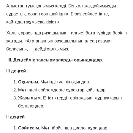
Алыстан туысқанымыз келді. Біз хал-жағдайымызды
сұрастық, сонан соң шай іштік. Біраз сөйлестік те,
қайтадан жұмысқа кірістік.
Халық арасында ризашылық – алғыс, бата түрінде беріліп
жатады. «Ата-анаңның ризашылығын алсаң азамат
боласың», — дейді халқымыз.
III. Деңгейлік тапсырмаларды орындаңдар.
III деңгей
Оқылым.
Мәтінді түсініп оқыңдар.
Мәтіндегі сөйлемдерге сұрақтар қойыңдар.
Жазылым.
Етістіктерді теріп жазып, жұрнақтарын
белгілеңдер.
II деңгей
Сөйлесім.
Мәтінбойынша диалог құраңдар.