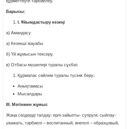
құрметтеуге тәрбиелеу.
Барысы:
I
. Ұйымдастыру кезеңі
а) Амандасу
ә) Кезекші жауабы
б) Үй жұмысын тексеру.
в) Отбасы мүшелері туралы сұхбат.
Құрмалас сөйлем туралы түсінік беру;
Анықтамасы
Мысалдары
III. Мәтінмен жұмыс
Жаңа сөздерді талдау: ерлі-зайыпты- супруги, сыйлау-
уважать, тәрбиелі – воспитанный, өнегелі – образцовый,