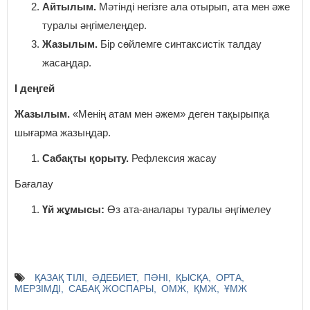
Айтылым.
Мәтінді негізге ала отырып, ата мен әже
туралы әңгімелеңдер.
Жазылым.
Бір сөйлемге синтаксистік талдау
жасаңдар.
I деңгей
Жазылым.
«Менің атам мен әжем» деген тақырыпқа
шығарма жазыңдар.
Сабақты қорыту.
Рефлексия жасау
Бағалау
Үй жұмысы:
Өз ата-аналары туралы әңгімелеу
ҚАЗАҚ ТІЛІ
ӘДЕБИЕТ
ПӘНІ
ҚЫСҚА
ОРТА
МЕРЗІМДІ
САБАҚ ЖОСПАРЫ
ОМЖ
ҚМЖ
ҰМЖ