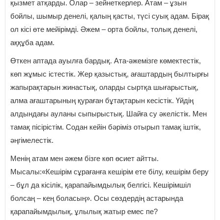
қызмет атқарды. Олар – зейнеткерлер. Атам – ұзын
бойлы, шымыр денелі, қалың қасты, түсі суық адам. Бірақ
ол кісі өте мейірімді. Әжем – орта бойлы, толық денелі,
аққұба адам.
Өткен аптада ауылға бардық. Ата-әжемізге көмектестік,
көп жұмыс істестік. Жер қазыстық, ағаштардың былтырғы
жапырақтарын жинастық, оларды сыртқа шығарыстық,
алма ағаштарының қураған бұтақтарын кесістік. Үйдің
алдындағы ауланы сыпырыстық. Шайға су әкелістік. Мен
тамақ пісірістім. Содан кейін бәріміз отырып тамақ іштік,
әңгімелестік.
Менің атам мен әжем бізге көп өсиет айтты.
Мысалы:«Кешірім сұрағанға кешірім ете білу, кешірім беру
– бұл да кісілік, қарапайымдылық белгісі. Кешірімшіл
болсаң – кең боласың». Осы сөздердің астарында
қарапайымдылық, ұлылық жатыр емес пе?