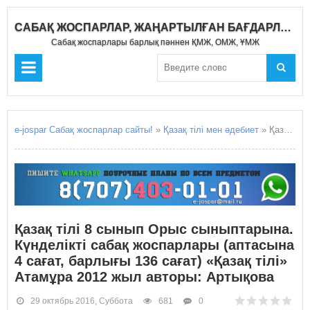
САБАҚ ЖОСПАРЛАР, ЖАҢАРТЫЛҒАН БАҒДАРЛАМА 2019-2020
Сабақ жоспарлары барлық пәннен ҚМЖ, ОМЖ, ҰМЖ
e-jospar Сабақ жоспарлар сайты!
»
Қазақ тілі мен әдебиет
» Қазақ тілі 8 сынып Орыс сыныптарына. Күнделікті сабақ жоспарлары (аптасына 4 сағат, барлығы 136 сағат) «Қазақ тілі» Атамұра 2012 жыл авторы: Артықова
Қазақ тілі 8 сынып Орыс сыныптарына.
Күнделікті сабақ жоспарлары (аптасына
4 сағат, барлығы 136 сағат) «Қазақ тілі»
Атамұра 2012 жыл авторы: Артықова
29 октябрь 2016, Суббота
681
0