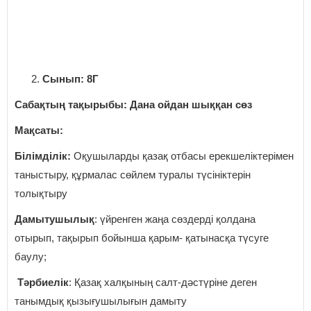
Сынып: 8Г
Сабақтың тақырыбы: Дана ойдан шыққан сөз
Мақсаты:
Білімділік:
Оқушыларды қазақ отбасы ерекшеліктерімен
таныстыру, құрмалас сөйлем туралы түсініктерін
толықтыру
Дамытушылық
: үйренген жаңа сөздерді қолдана
отырып, тақырып бойынша қарым- қатынасқа түсуге
баулу;
Тәрбиелік
: Қазақ халқының салт-дәстүріне деген
танымдық қызығушылығын дамыту