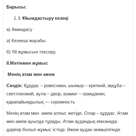
Барысы:
I
. Ұйымдастыру кезеңі
а) Амандасу
ә) Кезекші жауабы
б) Үй жұмысын тексеру.
II.Мәтінмен жұмыс
Менің атам мен әжем
Сөздік:
Құрдас – ровесники, шымыр – крепкий, аққұба –
светлокожий, аула – двор, азамат – гражданин,
қарапайымдылық — скромность
Менің атам мен әжем алпыс жетіде. Олар – құрдас. Атам
мен әжем ауылда тұрады. Атам аудандық емханада
дәрiгер болып жұмыс iстедi. Әжем аудан әкімшілігінде