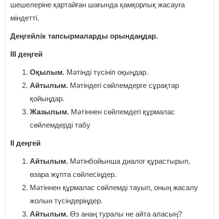
шешелеріне қартайған шағында қамқорлық жасауға
міндетті.
Деңгейлік тапсырмаларды орындаңдар.
III деңгей
Оқылым.
Мәтінді түсініп оқыңдар.
Айтылым.
Мәтіндегі сөйлемдерге сұрақтар
қойыңдар.
Жазылым.
Мәтіннен сөйлемдегі құрмалас
сөйлемдерді табу
II деңгей
Айтылым.
Мәтінбойынша диалог құрастырып,
өзара жұпта сөйлесіңдер.
Мәтіннен құрмалас сөйлемді тауып, оның жасалу
жолын түсіндеріңдер.
Айтылым.
Өз анаң туралы не айта аласың?