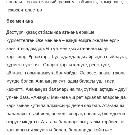
саналы – сознательный, ренжіту – обижать, қамқорлық –
покровительство
Әке мен ана
Дәстүрлі қазақ отбасында ата-ана ерекше
құрметтелген.Әке мен ана – өзіңді өмірге әкелген ерлі-
зайыпты адамдар. Әр ұл мен қыз ата-анаға мәңгі
қарыздар. Ұрпақтары бұл адамдарды айрықша сыйлауға,
құрметтеуге тиіс. Оларға қарсы келуге, ренжітуге,
айтқанын орындамауға болмайды. Әсіресе, ананың жолы
мүлде бөлек. Ананың ақ сүті адам баласы үшін аса
қасиетті. Ананың өз балаларына «ақ сүтімді ақтады» деуі
үлкен баға. «Анаңды Меккеге үш рет арқалап апарсаң да
қарызынан құтыла алмайсың» деген сөз бар. Ата-ана өз
балаларын тәрбиелі, өнегелі, өнерлі, саналы, білімді етіп
өсіруге міндетті. Ата-ана балаларының тәлім-тәрбиесіне
қаншалықты жауапты болса, балалар да кейін әке-