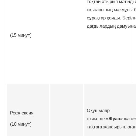
тоқтай отырып мәтінді о
оқығанының мазмұны б
сұрақтар қояды. Берілг
дағдылардың дамуына 
(15 минут)
Оқушылар
Рефлексия
стикерге
«Жуан»
және
(10 минут)
тақтаға жапсырып, оған