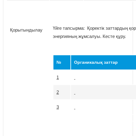
Үйге тапсырма: Қоректік заттардың қо
Қорытындылау
энергияның жұмсалуы. Кесте құру.
№
Органикалық заттар
1
2
3