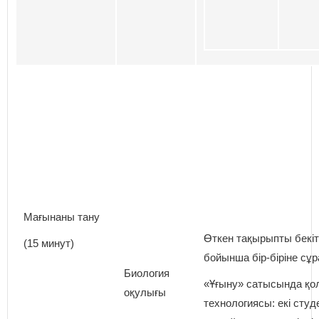
Мағынаны тану
Өткен тақырыпты бекі
(15 минут)
бойынша бір-біріне сұр
Биология
«Ұғыну» сатысында қо
оқулығы
технологиясы: екі студ