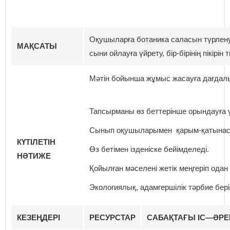
Оқушыларға ботаника саласын түрленуі
МАҚСАТЫ
сыни ойлауға үйрету, бір-бірінің пікірін
Мәтін бойынша жұмыс жасауға дағдал
Тапсырманы өз беттерінше орындауға ү
Сынып оқушыларымен қарым-қатынаст
КҮТІЛЕТІН
Өз бетімен ізденіске бейімделеді.
НӘТИЖЕ
Қойылған мәселені жетік меңгеріп одан ә
Экологиялық, адамгершілік тәрбие бері
КЕЗЕҢДЕРІ
РЕСУРС
ТАР
САБАҚТАҒЫ ІС
—
ӘРЕ