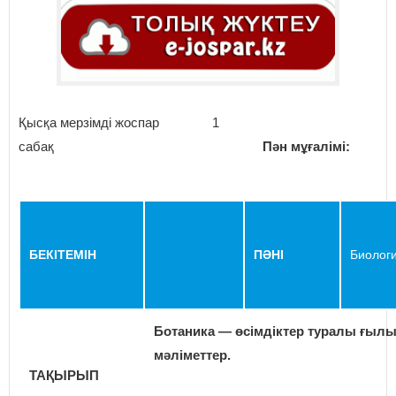
Қысқа мерзімді жоспар 1
сабақ
Пән мұғалімі:
БЕКІТЕМІН
ПӘНІ
Биолог
Ботаника — өсімдіктер туралы ғылым
мәліметтер.
ТАҚЫРЫП