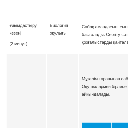
Ұйымдастыру
Биология
Сабақ амандасып, сын
кезеңі
оқулығы
басталады. Сергіту сәт
қозғалыстарды қайтал
(2 минут)
Мұғалім тарапынан са
Оқушылармен бірлесе 
айқындалады.