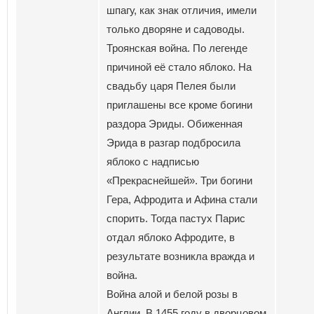
шпагу, как знак отличия, имели
только дворяне и садоводы.
Троянская война. По легенде
причиной её стало яблоко. На
свадьбу царя Пелея были
приглашены все кроме богини
раздора Эриды. Обиженная
Эрида в разгар подбросила
яблоко с надписью
«Прекраснейшей». Три богини
Гера, Афродита и Афина стали
спорить. Тогда пастух Парис
отдал яблоко Афродите, в
результате возникла вражда и
война.
Война алой и белой розы в
Англии. В 1455 году в дворцовом