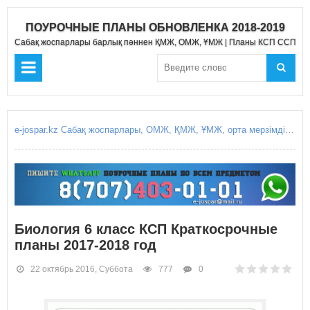
ПОУРОЧНЫЕ ПЛАНЫ ОБНОВЛЕНКА 2018-2019
Сабақ жоспарлары барлық пәннен ҚМЖ, ОМЖ, ҰМЖ | Планы КСП ССП Д
e-jospar.kz Сабақ жоспарлары, ОМЖ, ҚМЖ, ҰМЖ, орта мерзімді жоспарлары, қысқа мерзімді жоспарлары, күнделікті сабақ жоспарлары, Поурочные планы, КСП, ССП, среднесрочное планирование, краткосрочные планирование, краткосрочный план, среднесрочный план, поурочные планы уроков, ежоспар.кз, ejospar.kz
Биология 6 класс КСП Краткосрочные
планы 2017-2018 год
22 октябрь 2016, Суббота
777
0