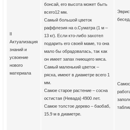
бонсай, его высота может быть
Эврис
всего12 мм.
бесед
Самый большой цветок
раффлезия на о.Суматра (1 м –
II
13 кг). Если кто-либо захотел
Актуализация
подарить его своей маме, то она
знаний и
мало бы обрадовалась, так как
усвоение
он имеет запах гниющего мяса.
нового
Самый маленький цветок –
материала
ряска, имеют в диаметре всего 1
мм.
Самос
Самое старое растение – сосна
работ
остистая (Невада) 4900 лет.
запол
Самое толстое дерево – баобаб,
табли
15.9 м в диаметре.