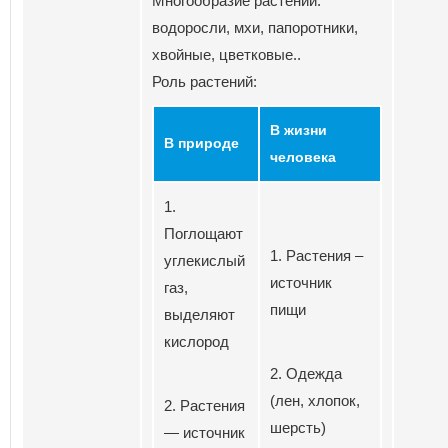
Многообразие растений:
водоросли, мхи, папоротники,
хвойные, цветковые..
Роль растений:
В жизни
В природе
человека
1.
Поглощают
1. Растения –
углекислый
источник
газ,
пищи
выделяют
кислород
2. Одежда
(лен, хлопок,
2. Растения
шерсть)
— источник