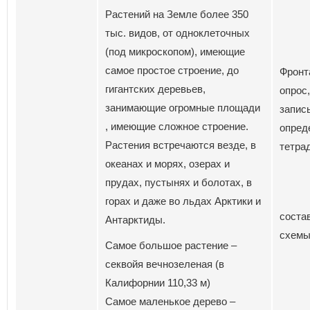
Растений на Земле более 350
тыс. видов, от одноклеточных
(под микроскопом), имеющие
самое простое строение, до
Фронт
гигантских деревьев,
опрос,
занимающие огромные площади
запис
, имеющие сложное строение.
опред
Растения встречаются везде, в
тетра
океанах и морях, озерах и
прудах, пустынях и болотах, в
горах и даже во льдах Арктики и
соста
Антарктиды.
схем
Самое большое растение –
секвойя вечнозеленая (в
Калифорнии 110,33 м)
Самое маленькое дерево –