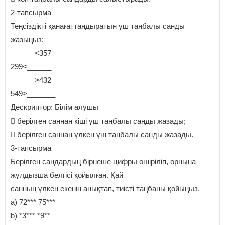
2-тапсырма
Теңсіздікті қанағаттандыратын үш таңбалы санды
жазыңыз:
______<357
299<______
______>432
549>_______
Дескриптор: Білім алушы
 берілген саннан кіші үш таңбалы санды жазады;
 берілген саннан үлкен үш таңбалы санды жазады.
3-тапсырма
Берілген сандардың бірнеше цифры өшіріліп, орнына
жұлдызша белгісі қойылған. Қай
санның үлкен екенін анықтап, тиісті таңбаны қойыңыз.
a) 72*** 75***
b) *3*** *9**