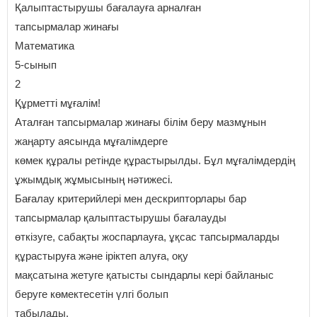
Қалыптастырушы бағалауға арналған
тапсырмалар жинағы
Математика
5-сынып
2
Құрметті мұғалім!
Аталған тапсырмалар жинағы білім беру мазмұнын
жаңарту аясында мұғалімдерге
көмек құралы ретінде құрастырылды. Бұл мұғалімдердің
ұжымдық жұмысының нәтижесі.
Бағалау критерийлері мен дескрипторлары бар
тапсырмалар қалыптастырушы бағалауды
өткізуге, сабақты жоспарлауға, ұқсас тапсырмаларды
құрастыруға және іріктеп алуға, оқу
мақсатына жетуге қатысты сындарлы кері байланыс
беруге көмектесетін үлгі болып
табылады.