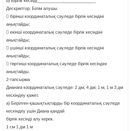
d) Бірлік кесінді_________________________
Дескриптор: Білім алушы
 бірінші координаталық сәуледе бірлік кесіндіні
анықтайды;
 екінші координаталық сәуледе бірлік кесіндіні
анықтайды;
 үшінші координаталық сәуледе бірлік кесіндіні
анықтайды;
 төртінші координаталық сәуледе бірлік кесіндіні
анықтайды.
2-тапсырма
Дианаға координаталық сәуледе: 2 дм; 4 дм; 1 м; 1 м 3 дм
кескіндеу қажет.
a) Берілген қашықтықтарды бір координаталық сәуледе
кескіндеу үшін Диана қандай
бірлік кесінді алу керек.
1 см 1 дм 1 м