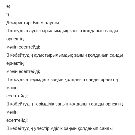
e)
f)
Дескриптор: Білім алушы
 қосудың ауыстырылымдық заңын қолданып санды
өрнектің
мәнін есептейді;
 көбейтудің ауыстырылымдық заңын қолданып санды
өрнектің
мәнін есептейді;
 қосудың терімділік заңын қолданып санды өрнектің
мәнін
есептейді;
 көбейтудің терімділік заңын қолданып санды өрнектің
мәнін
есептейді;
 көбейтудің улестірімділік заңын қолданып санды