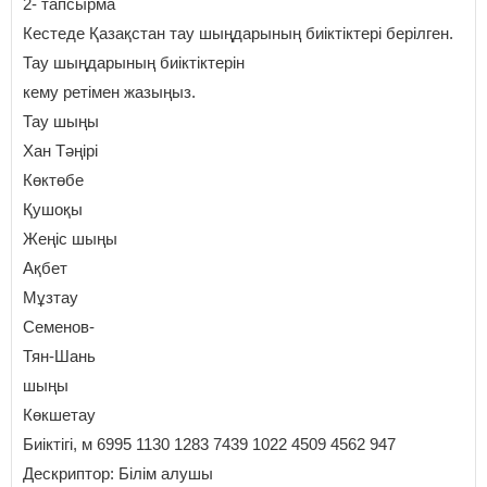
2- тапсырма
Кестеде Қазақстан тау шыңдарының биіктіктері берілген.
Тау шыңдарының биіктіктерін
кему ретімен жазыңыз.
Тау шыңы
Хан Тәңірі
Көктөбе
Қушоқы
Жеңіс шыңы
Ақбет
Мұзтау
Семенов-
Тян-Шань
шыңы
Көкшетау
Биіктігі, м 6995 1130 1283 7439 1022 4509 4562 947
Дескриптор: Білім алушы