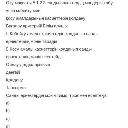
Оқу мақсаты 5.1.2.3 санды өрнектердің мәндерін табу
үшін көбейту мен
қосу амалдарының қасиеттерін қолдану
Бағалау критерийі Білім алушы
 Көбейту амалы қасиеттерін қолданып санды
өрнектердің мәнін табады
 Қосу амалы қасиеттерін қолданып санды
өрнектердің мәнін есептейді
Ойлау дағдыларының
деңгейі
Қолдану
Тапсырма
Санды өрнектердің мәнін тиімді тәсілмен есептеңіз:
a)
b)
c)
d)