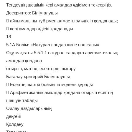
Теңдеудің шешімін кері амалдар әдісімен тексеріңіз.
Дескриптор: Білім алушы
 айнымалыны түбірмен алмастыру әдісін қолданады;
 кері амалдар әдісін қолданады.
18
5.1А Бөлім: «Натурал сандар және нөл саны»
Оқу мақсаты 5.5.1.1 натурал сандарға арифметикалық
амалдар қолдана
отырып, мәтінді есептерді шығару
Бағалау критерийі Білім алушы
 Есептің шарты бойынша модель құрады
 Арифметикалық амалдар қолдана отырып есептің
шешуін табады
Ойлау дағдыларының
деңгейі
Қолдану