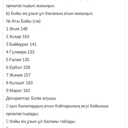
орналастырып жазыңыз.
b) Бойы ең ұзын ұл баланың атын жазыңыз.
№ Аты Бойы (см)
1 Әсия 148
2 Асқар 163
3 Баймұрат 141
4 Гүлмира 133
5 Ғалия 130
6 Ербол 158
7 Жәния 157
8 Күлшат 163
9 Марат 162
Дескриптор: Білім алушы
 қыз балалардың атын бойларының өсуі бойынша
орналастырады;
 бойы ең ұзын ұл баланы табады.