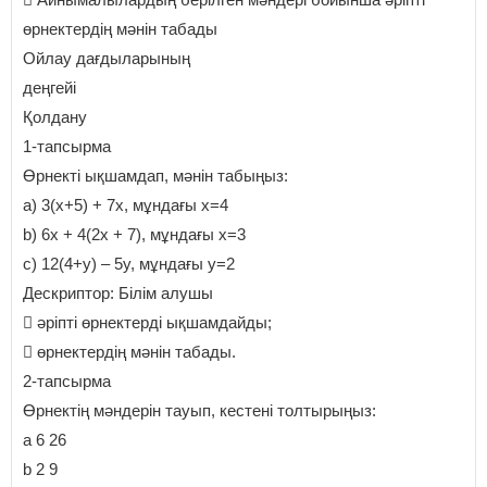
өрнектердің мәнін табады
Ойлау дағдыларының
деңгейі
Қолдану
1-тапсырма
Өрнекті ықшамдап, мәнін табыңыз:
а) 3(x+5) + 7x, мұндағы x=4
b) 6x + 4(2x + 7), мұндағы x=3
c) 12(4+y) – 5y, мұндағы y=2
Дескриптор: Білім алушы
 әріпті өрнектерді ықшамдайды;
 өрнектердің мәнін табады.
2-тапсырма
Өрнектің мәндерін тауып, кестені толтырыңыз:
a 6 26
b 2 9