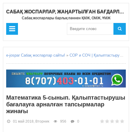
САБАҚ ЖОСПАРЛАР, ЖАҢАРТЫЛҒАН БАҒДАРЛАМА 2018-2019
Сабақ жоспарлары барлық пәннен ҚМЖ, ОМЖ, ҰМЖ
e-jospar Сабақ жоспарлар сайты!
»
СОР и СОЧ | Қалыптастырушы бағалау Жиынтық бағалау
Математика 5-сынып. Қалыптастырушы
бағалауға арналған тапсырмалар
жинағы
01 май 2018, Вторник
956
0