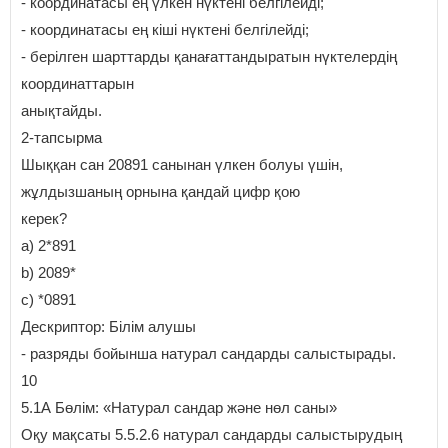
- координатасы ең үлкен нүктені белгілейді;
- координатасы ең кіші нүктені белгілейді;
- берілген шарттарды қанағаттандыратын нүктелердің
координаттарын
анықтайды.
2-тапсырма
Шыққан сан 20891 санынан үлкен болуы үшін,
жұлдызшаның орнына қандай цифр қою
керек?
a) 2*891
b) 2089*
c) *0891
Дескриптор: Білім алушы
- разряды бойынша натурал сандарды салыстырады.
10
5.1А Бөлім: «Натурал сандар және нөл саны»
Оқу мақсаты 5.5.2.6 натурал сандарды салыстырудың