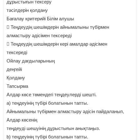
дұрыстығын тексеру
тәсілдерін қолдану
Бағалау критерийі Білім алушы
 Теңдеудің шешімдерін айнымалыны түбірмен
алмастыру әдісімен тексереді
 Теңдеудің шешімдерін кері амалдар әдісімен
тексереді
Ойлау дағдыларының
деңгейі
Қолдану
Тапсырма
Алдар көсе төмендегі теңдеулерді шешті.
а) теңдеуінің түбірі болатынын тапты.
Айнымалыны түбірмен алмастыру әдісін пайдаланып,
Алдар көсенің
теңдеуді шешуінің дұрыстығын анықтаңыз.
b) теңдеуінің түбірі болатынын тапты.