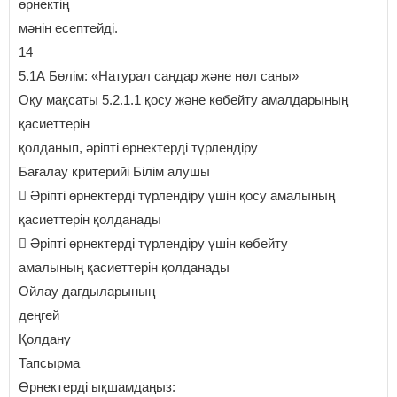
өрнектің
мәнін есептейді.
14
5.1А Бөлім: «Натурал сандар және нөл саны»
Оқу мақсаты 5.2.1.1 қосу және көбейту амалдарының
қасиеттерін
қолданып, әріпті өрнектерді түрлендіру
Бағалау критерийі Білім алушы
 Әріпті өрнектерді түрлендіру үшін қосу амалының
қасиеттерін қолданады
 Әріпті өрнектерді түрлендіру үшін көбейту
амалының қасиеттерін қолданады
Ойлау дағдыларының
деңгей
Қолдану
Тапсырма
Өрнектерді ықшамдаңыз: