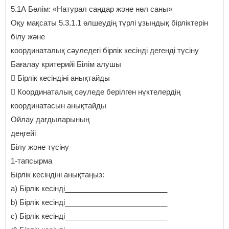
5.1А Бөлім: «Натурал сандар және нөл саны»
Оқу мақсаты 5.3.1.1 өлшеудің түрлі ұзындық бірліктерін
білу және
координаталық сәуледегі бірлік кесінді дегенді түсіну
Бағалау критерийі Білім алушы
 Бірлік кесіндіні анықтайды
 Координаталық сәуледе берілген нүктелердің
координатасын анықтайды
Ойлау дағдыларының
деңгейі
Білу және түсіну
1-тапсырма
Бірлік кесіндіні анықтаңыз:
a) Бірлік кесінді_________________________
b) Бірлік кесінді_________________________
c) Бірлік кесінді_________________________