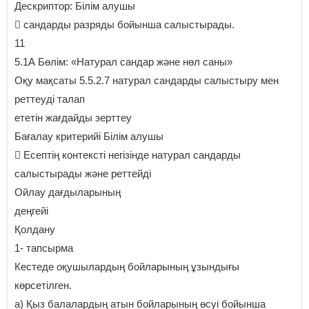
Дескриптор: Білім алушы
 сандарды разряды бойынша салыстырады.
11
5.1А Бөлім: «Натурал сандар және нөл саны»
Оқу мақсаты 5.5.2.7 натурал сандарды салыстыру мен
реттеуді талап
ететін жағдайды зерттеу
Бағалау критерийі Білім алушы
 Есептің контексті негізінде натурал сандарды
салыстырады және реттейді
Ойлау дағдыларының
деңгейі
Қолдану
1- тапсырма
Кестеде оқушылардың бойларының ұзындығы
көрсетілген.
a) Қыз балалардың атын бойларының өсуі бойынша