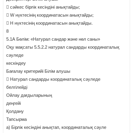
 сәйкес бірлік кесіндіні анықтайды;
 W нүктесінің координатасын анықтайды;
 Н нүктесінің координатасын анықтайды.
8
5.1А Бөлім: «Натурал сандар және нөл саны»
Оқу мақсаты 5.5.2.2 натурал сандарды координаталық
сәуледе
кескіндеу
Бағалау критерийі Білім алушы
 Натурал сандарды координаталық сәуледе
белгілейді
Ойлау дағдыларының
деңгейі
Қолдану
Тапсырма
a) Бірлік кесіндіні анықтап, координаталық сәуле