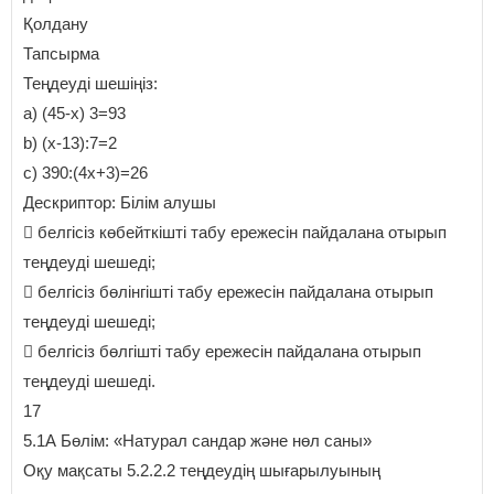
Қолдану
Тапсырма
Теңдеуді шешіңіз:
a) (45-х) 3=93
b) (х-13):7=2
c) 390:(4х+3)=26
Дескриптор: Білім алушы
 белгісіз көбейткішті табу ережесін пайдалана отырып
теңдеуді шешеді;
 белгісіз бөлінгішті табу ережесін пайдалана отырып
теңдеуді шешеді;
 белгісіз бөлгішті табу ережесін пайдалана отырып
теңдеуді шешеді.
17
5.1А Бөлім: «Натурал сандар және нөл саны»
Оқу мақсаты 5.2.2.2 теңдеудің шығарылуының