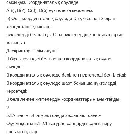
сызыңыз. Координаталық сәуледе
А(8), В(2), С(9), D(5) нүктелерін көрсетіңіз.
b) Осы координаталық сәуледе D нүктесінен 2 бірлік
кесінді қашықтықтағы
нүктелерді белгілеңіз. Осы нүктелердің координаттарын
жазыңыз.
Дескриптор: Білім алушы
 бірлік кесіндісі белгіленген координаталық сәуле
сызады;
 координаталық сәуледе берілген нүктелерді белгілейді;
 координаталық сәуледе шарт бойынша нүктелерді
көрсетеді;
 белгіленген нүктелердің координаттарын анықтайды.
9
5.1А Бөлім: «Натурал сандар және нөл саны»
Оқу мақсаты 5.1.2.1 натурал сандарды салыстыру,
сонымен қатар