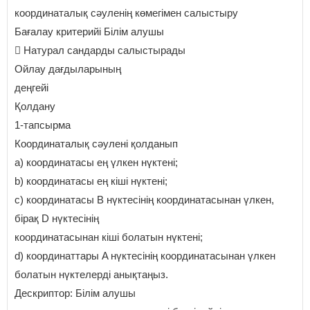
координаталық сәуленің көмегімен салыстыру
Бағалау критерийі Білім алушы
 Натурал сандарды салыстырады
Ойлау дағдыларының
деңгейі
Қолдану
1-тапсырма
Координаталық сәулені қолданып
a) координатасы ең үлкен нүктені;
b) координатасы ең кіші нүктені;
c) координатасы В нүктесінің координатасынан үлкен,
бірақ D нүктесінің
координатасынан кіші болатын нүктені;
d) координаттары A нүктесінің координатасынан үлкен
болатын нүктелерді анықтаңыз.
Дескриптор: Білім алушы