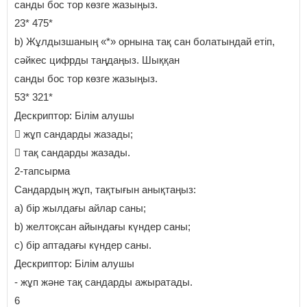
санды бос тор көзге жазыңыз.
23* 475*
b) Жұлдызшаның «*» орнына тақ сан болатындай етіп,
сәйкес цифрды таңдаңыз. Шыққан
санды бос тор көзге жазыңыз.
53* 321*
Дескриптор: Білім алушы
 жұп сандарды жазады;
 тақ сандарды жазады.
2-тапсырма
Сандардың жұп, тақтығын анықтаңыз:
a) бір жылдағы айлар саны;
b) желтоқсан айындағы күндер саны;
c) бір аптадағы күндер саны.
Дескриптор: Білім алушы
- жұп және тақ сандарды ажыратады.
6