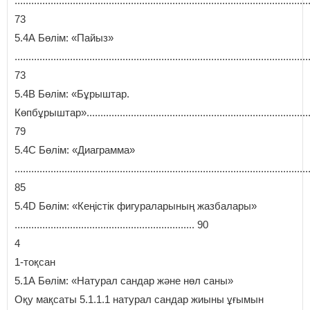
..........................................................................................................
73
5.4А Бөлім: «Пайыз»
..........................................................................................................
73
5.4B Бөлім: «Бұрыштар.
Көпбұрыштар».................................................................................
79
5.4C Бөлім: «Диаграмма»
..........................................................................................................
85
5.4D Бөлім: «Кеңістік фигураларының жазбалары»
................................................................. 90
4
1-тоқсан
5.1А Бөлім: «Натурал сандар және нөл саны»
Оқу мақсаты 5.1.1.1 натурал сандар жиыны ұғымын