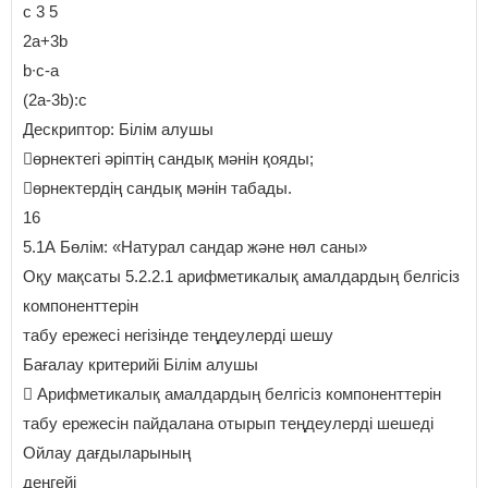
c 3 5
2a+3b
b∙c-a
(2a-3b):c
Дескриптор: Білім алушы
өрнектегі әріптің сандық мәнін қояды;
өрнектердің сандық мәнін табады.
16
5.1А Бөлім: «Натурал сандар және нөл саны»
Оқу мақсаты 5.2.2.1 арифметикалық амалдардың белгісіз
компоненттерін
табу ережесі негізінде теңдеулерді шешу
Бағалау критерийі Білім алушы
 Арифметикалық амалдардың белгісіз компоненттерін
табу ережесін пайдалана отырып теңдеулерді шешеді
Ойлау дағдыларының
деңгейі