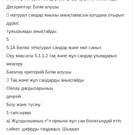
Дескриптор: Білім алушы
 натурал сандар жиыны анықтамасын қолдана отырып
дұрыс
тұжырымды анықтайды.
5
5.1А Бөлім: «Натурал сандар және нөл саны»
Оқу мақсаты 5.1.1.2 тақ және жұп сандар ұғымдарын
меңгеру
Бағалау критерийі Білім алушы
 Тақ және жұп сандарды анықтайды
Ойлау дағдыларының
деңгейі
Білу және түсіну
1-тапсырма
a) Жұлдызшаның «*» орнына жұп сан болатындай етіп,
сәйкес цифрды таңдаңыз. Шыққан