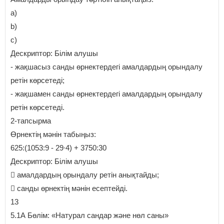
a)
b)
c)
Дескриптор: Білім алушы
- жақшасыз санды өрнектердегі амалдардың орындалу
ретін көрсетеді;
- жақшамен санды өрнектердегі амалдардың орындалу
ретін көрсетеді.
2-тапсырма
Өрнектің мәнін табыңыз:
625:(1053:9 - 29∙4) + 3750:30
Дескриптор: Білім алушы
 амалдардың орындалу ретін анықтайды;
 cанды өрнектің мәнін есептейді.
13
5.1А Бөлім: «Натурал сандар және нөл саны»