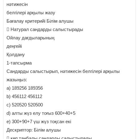
нәтижесін
белгілері арқылы жазу
Бағалау критерийі Білім алушы
 Натурал сандарды салыстырады
Ойлау дағдыларының
деңгейі
Қолдану
1-тапсырма
Сандарды салыстырып, нәтижесін белгілері арқылы
жазыңыз:
a) 189256 189356
b) 456112 456112
c) 520520 520500
d) алты жүз елу тоғыз 600+40+5
e) 300+90+7 үш жүз тоқсан екі
Дескриптор: Білім алушы
 көп таңбалы сандарды салыстырады.