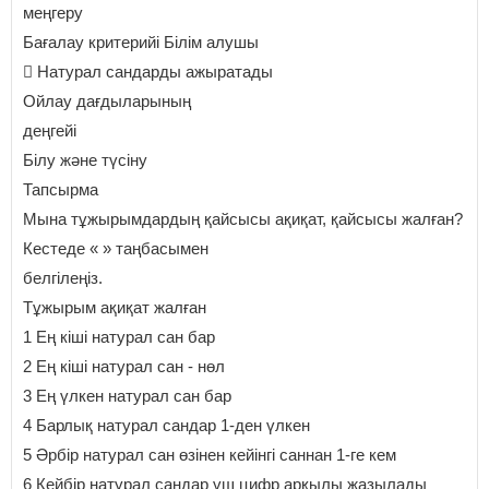
меңгеру
Бағалау критерийі Білім алушы
 Натурал сандарды ажыратады
Ойлау дағдыларының
деңгейі
Білу және түсіну
Тапсырма
Мына тұжырымдардың қайсысы ақиқат, қайсысы жалған?
Кестеде « » таңбасымен
белгілеңіз.
Тұжырым ақиқат жалған
1 Ең кіші натурал сан бар
2 Ең кіші натурал сан - нөл
3 Ең үлкен натурал сан бар
4 Барлық натурал сандар 1-ден үлкен
5 Әрбір натурал сан өзінен кейінгі саннан 1-ге кем
6 Кейбір натурал сандар үш цифр арқылы жазылады