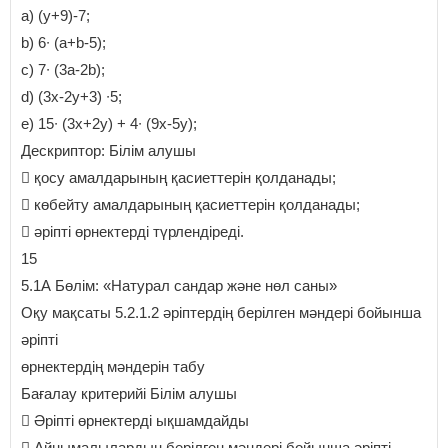
a) (у+9)-7;
b) 6∙ (а+b-5);
c) 7∙ (3а-2b);
d) (3х-2у+3) ∙5;
e) 15∙ (3х+2у) + 4∙ (9х-5у);
Дескриптор: Білім алушы
 қосу амалдарының қасиеттерін қолданады;
 көбейту амалдарының қасиеттерін қолданады;
 әріпті өрнектерді түрлендіреді.
15
5.1А Бөлім: «Натурал сандар және нөл саны»
Оқу мақсаты 5.2.1.2 әріптердің берілген мәндері бойынша
әріпті
өрнектердің мәндерін табу
Бағалау критерийі Білім алушы
 Әріпті өрнектерді ықшамдайды
 Айнымалылардың берілген мәндері бойынша әріпті