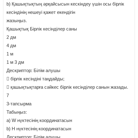
b) Қашықтықтың әрқайсысын кескіндеу үшін осы бірлік
кесіндінің нешеуі қажет екендігін
жазыңыз.
Қашықтық Бірлік кесінділер саны
2 дм
4 дм
1 м
1 м 3 дм
Дескриптор: Білім алушы
 бірлік кесіндіні таңдайды;
 қашықтықтарға сәйкес бірлік кесінділер санын жазады.
7
3-тапсырма
Табыңыз:
a) W нүктесінің координатасын
b) Н нүктесінің координатасын
Дескриптор: Білім алушы