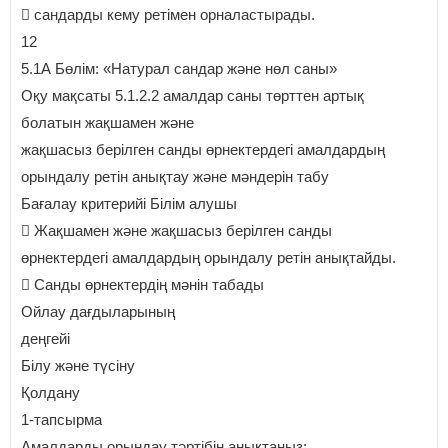
 сандарды кему ретімен орналастырады.
12
5.1А Бөлім: «Натурал сандар және нөл саны»
Оқу мақсаты 5.1.2.2 амалдар саны төрттен артық
болатын жақшамен және
жақшасыз берілген санды өрнектердегі амалдардың
орындалу ретін анықтау және мәндерін табу
Бағалау критерийі Білім алушы
 Жақшамен және жақшасыз берілген санды
өрнектердегі амалдардың орындалу ретін анықтайды.
 Санды өрнектердің мәнін табады
Ойлау дағдыларының
деңгейі
Білу және түсіну
Қолдану
1-тапсырма
Амалдарды орындау тәртібін анықтаңыз: