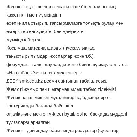
Жинақтың ұсынылған сипаты сізге білім алушының
қажеттілігі мен мүмкіндігін
есепке ала отырып, тапсырмаларға толықтырулар мен
өзгерістер енгізуіңізге, бейімдеуіңізге
мүмкіндік береді.
Қосымша материалдарды (нұсқаулықтар,
таныстырылымдар, жоспарлар және т.б.),
форумдағы талқылауларды және бейне нұсқауларды сіз
«Назарбаев Зияткерлік мектептері»
ДББҰ smk.edu.kz ресми сайтынан таба аласыз.
Жемісті жұмыс пен шығармашылық табыс тілейміз!
Жинақ негізгі мектеп мұғалімдеріне, әдіскерлерге,
критериалды бағалау бойынша
өңірлік және мектеп үйлестірушілеріне, басқа да мүдделі
тұлғаларға арналған.
Жинақты дайындау барысында ресурстар (суреттер,