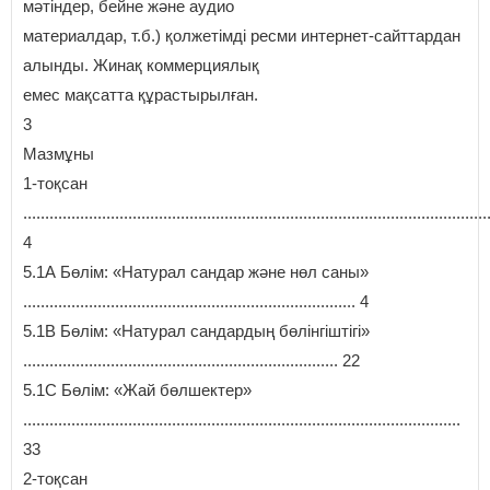
мәтіндер, бейне және аудио
материалдар, т.б.) қолжетімді ресми интернет-сайттардан
алынды. Жинақ коммерциялық
емес мақсатта құрастырылған.
3
Мазмұны
1-тоқсан
..........................................................................................................
4
5.1А Бөлім: «Натурал сандар және нөл саны»
............................................................................ 4
5.1В Бөлім: «Натурал сандардың бөлінгіштігі»
........................................................................ 22
5.1C Бөлім: «Жай бөлшектер»
....................................................................................................
33
2-тоқсан