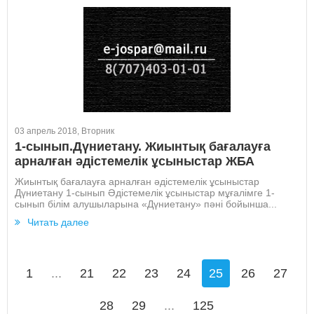
03 апрель 2018, Вторник
1-сынып.Дүниетану. Жиынтық бағалауға
арналған әдістемелік ұсыныстар ЖБА
Жиынтық бағалауға арналған әдістемелік ұсыныстар
Дүниетану 1-сынып Әдістемелік ұсыныстар мұғалімге 1-
сынып білім алушыларына «Дүниетану» пәні бойынша...
Читать далее
1
...
21
22
23
24
25
26
27
28
29
...
125