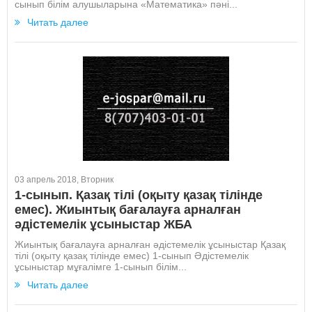
сынып білім алушыларына «Математика» пәні...
Читать далее
03 апрель 2018, Вторник
1-сынып. Қазақ тілі (оқыту қазақ тілінде
емес). Жиынтық бағалауға арналған
әдістемелік ұсыныстар ЖБА
Жиынтық бағалауға арналған әдістемелік ұсыныстар Қазақ
тілі (оқыту қазақ тілінде емес) 1-сынып Әдістемелік
ұсыныстар мұғалімге 1-сынып білім...
Читать далее