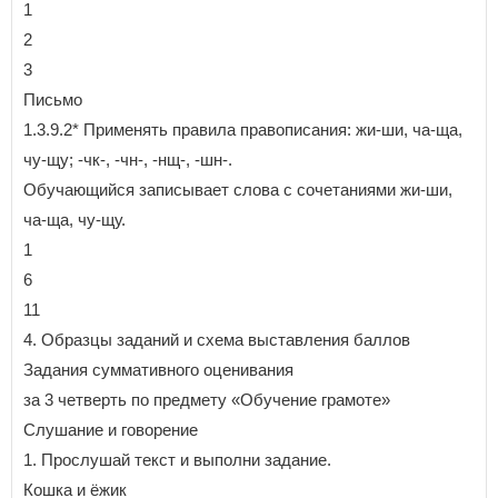
1
2
3
Письмо
1.3.9.2* Применять правила правописания: жи-ши, ча-ща,
чу-щу; -чк-, -чн-, -нщ-, -шн-.
Обучающийся записывает слова с сочетаниями жи-ши,
ча-ща, чу-щу.
1
6
11
4. Образцы заданий и схема выставления баллов
Задания суммативного оценивания
за 3 четверть по предмету «Обучение грамоте»
Слушание и говорение
1. Прослушай текст и выполни задание.
Кошка и ёжик