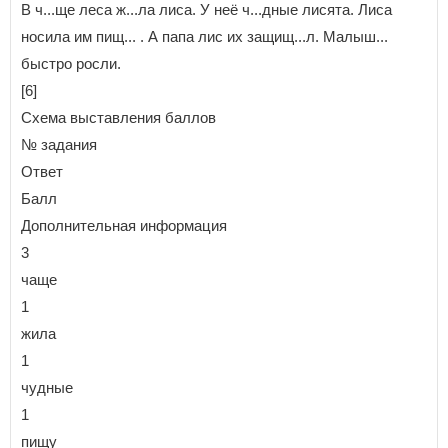
В ч...ще леса ж...ла лиса. У неё ч...дные лисята. Лиса
носила им пищ... . А папа лис их защищ...л. Малыш...
быстро росли.
[6]
Схема выставления баллов
№ задания
Ответ
Балл
Дополнительная информация
3
чаще
1
жила
1
чудные
1
пищу