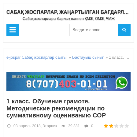
САБАҚ ЖОСПАРЛАР, ЖАҢАРТЫЛҒАН БАҒДАРЛАМА 2020-2021
Сабақ жоспарлары барлық пәннен ҚМЖ, ОМЖ, ҰМЖ
e-jospar Сабақ жоспарлар сайты!
»
Бастауыш сынып
» 1 класс. Обучение грамоте. Методические рекомендации по суммативному оцениванию СОР
1 класс. Обучение грамоте.
Методические рекомендации по
суммативному оцениванию СОР
03 апрель 2018, Вторник
29 381
0