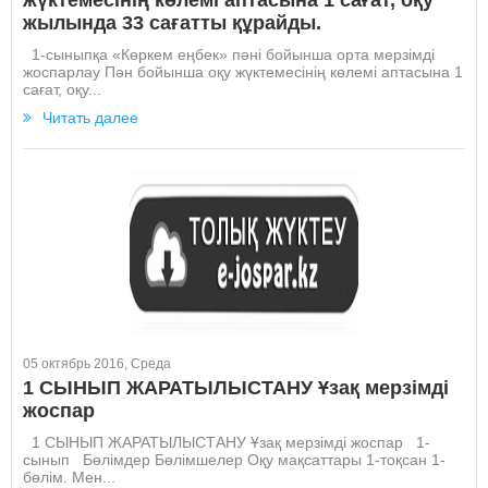
жылында 33 сағатты құрайды.
1-сыныпқа «Көркем еңбек» пәні бойынша орта мерзімді
жоспарлау Пән бойынша оқу жүктемесінің көлемі аптасына 1
сағат, оқу...
Читать далее
05 октябрь 2016, Среда
1 СЫНЫП ЖАРАТЫЛЫСТАНУ Ұзақ мерзімді
жоспар
1 СЫНЫП ЖАРАТЫЛЫСТАНУ Ұзақ мерзімді жоспар 1-
сынып Бөлімдер Бөлімшелер Оқу мақсаттары 1-тоқсан 1-
бөлім. Мен...