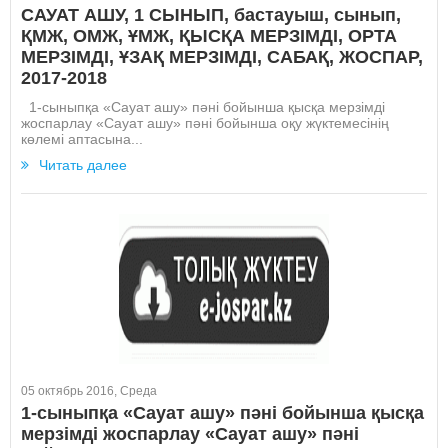
САУАТ АШУ, 1 СЫНЫП, бастауыш, сынып,
ҚМЖ, ОМЖ, ҰМЖ, ҚЫСҚА МЕРЗІМДІ, ОРТА
МЕРЗІМДІ, ҰЗАҚ МЕРЗІМДІ, САБАҚ, ЖОСПАР,
2017-2018
1-сыныпқа «Сауат ашу» пәні бойынша қысқа мерзімді
жоспарлау «Сауат ашу» пәні бойынша оқу жүктемесінің
көлемі аптасына...
Читать далее
05 октябрь 2016, Среда
1-сыныпқа «Сауат ашу» пәні бойынша қысқа
мерзімді жоспарлау «Сауат ашу» пәні