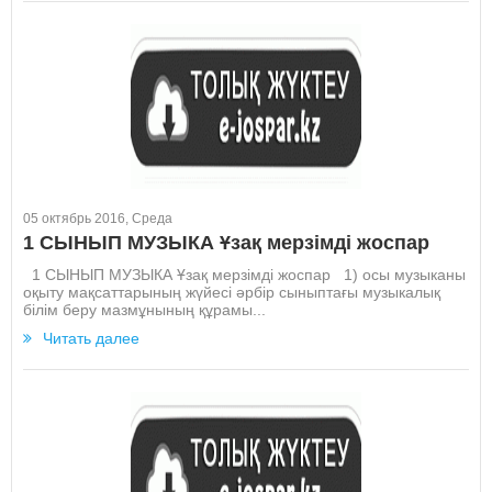
05 октябрь 2016, Среда
1 СЫНЫП МУЗЫКА Ұзақ мерзімді жоспар
1 СЫНЫП МУЗЫКА Ұзақ мерзімді жоспар 1) осы музыканы
оқыту мақсаттарының жүйесі әрбір сыныптағы музыкалық
білім беру мазмұнының құрамы...
Читать далее