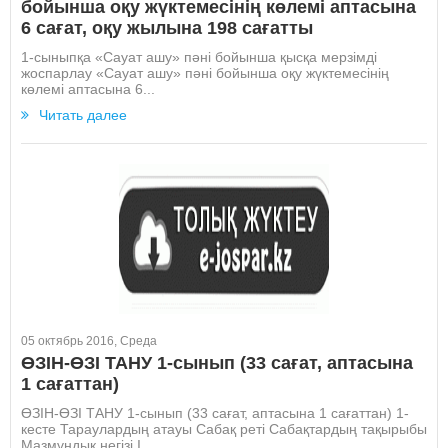
бойынша оқу жүктемесінің көлемі аптасына
6 сағат, оқу жылына 198 сағатты
1-сыныпқа «Сауат ашу» пәні бойынша қысқа мерзімді
жоспарлау «Сауат ашу» пәні бойынша оқу жүктемесінің
көлемі аптасына 6...
Читать далее
05 октябрь 2016, Среда
ӨЗІН-ӨЗІ ТАНУ 1-сынып (33 сағат, аптасына
1 сағаттан)
ӨЗІН-ӨЗІ ТАНУ 1-сынып (33 сағат, аптасына 1 сағаттан) 1-
кесте Тараулардың атауы Сабақ реті Сабақтардың тақырыбы
Мазмұндық негізі I....