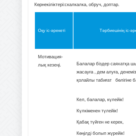
Көрнекіліктері:скалкалка, обруч, доптар.
Оқу іс-әрекеті
Тәрбиешінің іс-әрек
Мотивация-
Балалар біздер саяхатқа ш
лық кезеңі.
жасауға , дем алуға, денем
қолайлы табиғат бөлігіне 
Кел, балалар, күлейік!
Күлкіменен түлейік!
Қабақ түйген не керек,
Көңілді болып жүрейік!