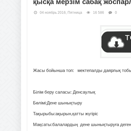
қысқа мерзім сабақ жоспар
04 ноябрь 2016, Пятница
16 586
0
Жасы бойынша топ: мектепалды даярлық тобы
Білім беру саласы: Денсаулық
Бөлімі:Дене шынықтыру
Тақырыбы:ақырын,қатты жүгіріс
Мақсаты:балалардың дене шынықтыруға деген ын