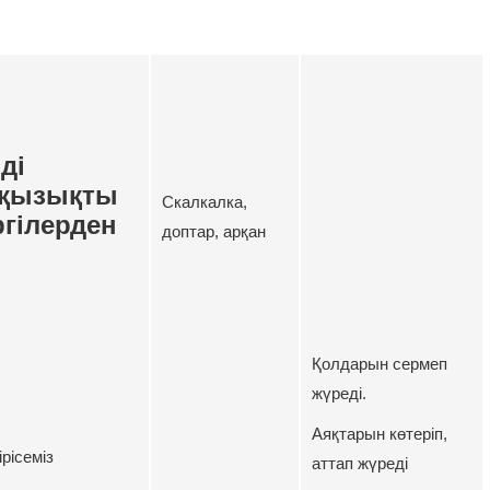
ді
 қызықты
Скалкалка,
ргілерден
доптар, арқан
Қолдарын сермеп
жүреді.
Аяқтарын көтеріп,
ірісеміз
аттап жүреді