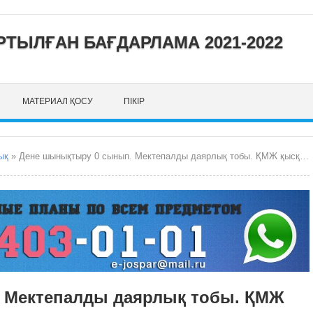
ТЫЛҒАН БАҒДАРЛАМА 2021-2022
МАТЕРИАЛ ҚОСУ
ПІКІР
ық
» Дене шынықтыру 0 сынып. Мектепалды даярлық тобы. ҚМЖ қысқа мерзім сабақ жоспарлары.
 Мектепалды даярлық тобы. ҚМЖ