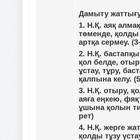
Дамыту жаттығ
1. Н.Қ. аяқ алмақ
төменде, қолды 
артқа сермеу. (3
2. Н.Қ. бастапқ
қол белде, отыры
ұстау, тұру, бас
қалпына келу. (5
3. Н.Қ. отыру, қо
аяға еңкею, фя
ұшына қолын тиг
рет)
4. Н.Қ. жерге жа
қолды тұзу үста