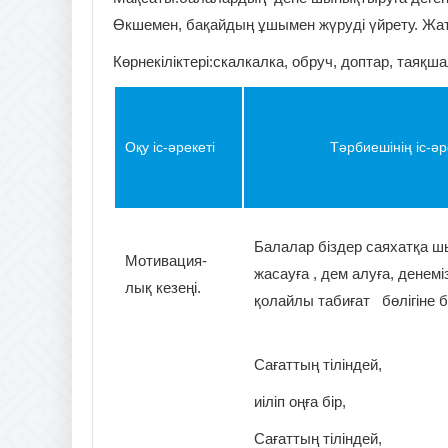
Өкшемен, бақайдың ұшымен жүруді үйрету. Жат
Көрнекіліктері:скалкалка, обруч, доптар, таяқша
Оқу іс-әрекеті
Тәрбиешінің іс-әрек
Балалар біздер саяхатқа ш
Мотивация-
жасауға , дем алуға, денем
лық кезеңі.
қолайлы табиғат бөлігіне 
Сағаттың тіліндей,
иіліп оңға бір,
Сағаттың тіліндей,