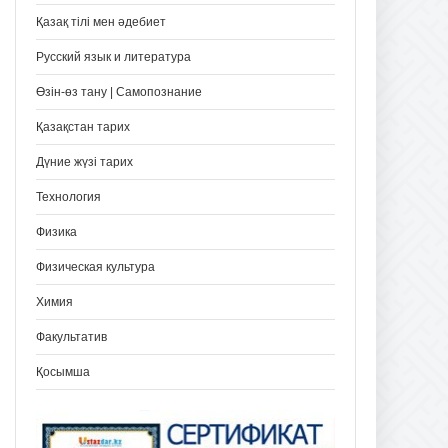
Қазақ тілі мен әдебиет
Русский язык и литература
Өзін-өз тану | Самопознание
Қазақстан тарих
Дүние жүзі тарих
Технология
Физика
Физическая культура
Химия
Факультатив
Қосымша