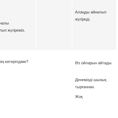
Алаңды айналып
жүгіреді.
йналы
ып жүгіреміз.
ің көтерілдіме?
Өз ойларын айтады.
Денемізді шынық
тырғаннан.
Жоқ