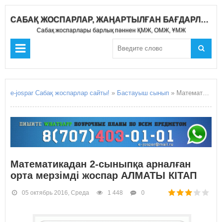
САБАҚ ЖОСПАРЛАР, ЖАҢАРТЫЛҒАН БАҒДАРЛАМА 2020-2021
Сабақ жоспарлары барлық пәннен ҚМЖ, ОМЖ, ҰМЖ
e-jospar Сабақ жоспарлар сайты!
»
Бастауыш сынып
» Математикадан 2-сыныпқа арналған орта мерзімді жоспар АЛМАТЫ КІТАП
Математикадан 2-сыныпқа арналған
орта мерзімді жоспар АЛМАТЫ КІТАП
05 октябрь 2016, Среда
1 448
0