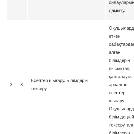
ойлаулары
дамыту.
Оқушылар
өткен
сабақтарда
алған
білімдерін
пысықтап,
қайталауға
Есептер шығару. Білімдерін
3
3
арналған
тексеру.
есептер
шығару.
Оқушылар
білім деңгей
тексеру, алғ
білімдерін