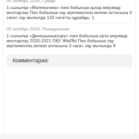
05 октябрь 2016, Среда
1-сыныпқа «Математика» пәні бойынша қысқа мерзімді
жоспарлау Пән бойынша оқу жүктемесінің көлемі аптасына 4
сағат, оқу жылында 132 сағатты құрайды. 1
03 октябрь 2016, Понедельник
1-сыныпқа «Денешынықтыру» пәні бойынша орта мерзімді
жоспарлау 2020-2021 ОҚУ ЖЫЛЫ Пән бойынша оқу
жүктемесінің көлемі аптасына 3 сағат, оқу жылында 9
Комментарии: