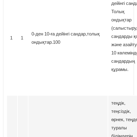
дейінгі санд
Толық
ондықтар
(салыстыру
0-ден 10-ға дейінгі сандар,толық
сандарды қ
1
1
ондықтар.100
және азайту
10 көлемінде
сандардың
құрамы.
теңдік,
теңсіздік,
өрнек, теңд
туралы
білімдерін