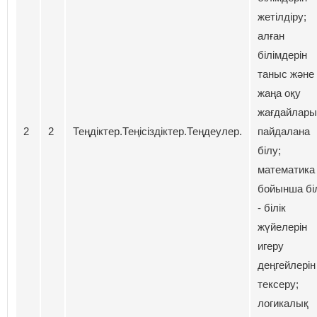
жетілдіру;
алған
білімдерін
таныс және
жаңа оқу
жағдайлары
2
2
Теңдіктер.Теңісіздіктер.Теңдеулер.
пайдалана
білу;
математика
бойынша бі
- білік
жүйелерін
игеру
деңгейлерін
тексеру;
логикалық