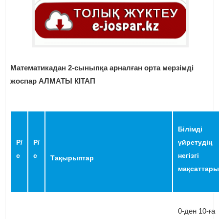
Математикадан 2-сыныпқа арналған орта мерзімді
жоспар АЛМАТЫ КІТАП
Білімді
Р/
Р/
үйретудің
с
с
негізгі
Тақырыптар
мақсаттары
0-ден 10-ға