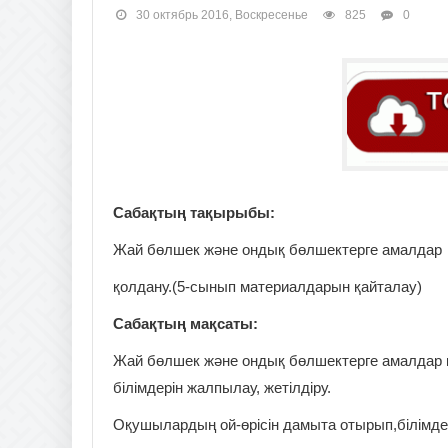
30 октябрь 2016, Воскресенье
825
0
Сабақтың тақырыбы:
Жай бөлшек және ондық бөлшектерге амалдар
қолдану.(5-сынып материалдарын қайталау)
Сабақтың мақсаты:
Жай бөлшек және ондық бөлшектерге амалдар 
білімдерін жалпылау, жетілдіру.
Оқушылардың ой-өрісін дамыта отырып,білімдер