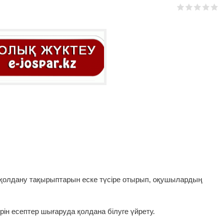
қолдану тақырыптарын еске түсіре отырып, оқушылардың
ін есептер шығаруда қолдана білуге үйрету.