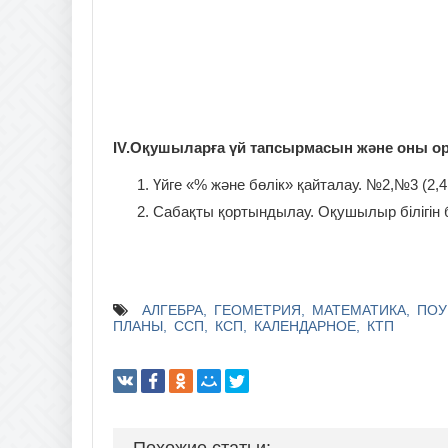
IV.Оқушыларға үй тапсырмасын және оны оры
Үйге «% және бөлік» қайталау. №2,№3 (2,4,
Сабақты қортындылау. Оқушылыр білігін 
АЛГЕБРА
ГЕОМЕТРИЯ
МАТЕМАТИКА
ПОУ
ПЛАНЫ
ССП
КСП
КАЛЕНДАРНОЕ
КТП
Похожие статьи: