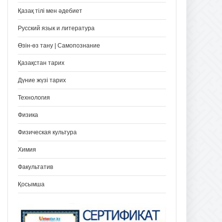
Қазақ тілі мен әдебиет
Русский язык и литература
Өзін-өз тану | Самопознание
Қазақстан тарих
Дүние жүзі тарих
Технология
Физика
Физическая культура
Химия
Факультатив
Қосымша