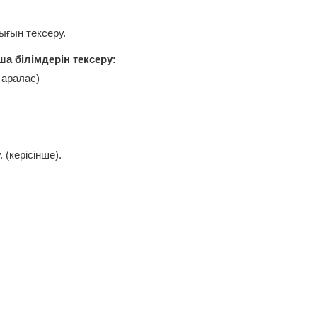
ғын тексеру.
а білімдерін тексеру:
 аралас)
(керісінше).