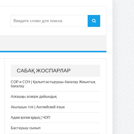
САБАҚ ЖОСПАРЛАР
СОР и СОЧ | Қалыптастырушы бағалау Жиынтық
бағалау
Алғашқы әскери дайындық
Ағылшын тілі | Английский язык
Адам қоғам құқық | ЧОП
Бастауыш сынып