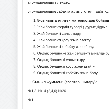
а) оқушыларды түгендеу.
ә) оқушылардың сабақта жұмыс істеу дайынды
5-сыныпта өтілген материалдар бойынш
Жай бөлшектердің түрлері.( дұрыс,бұрыс,
Жай бөлшекті салыстыру.
Жай бөлшекті қосу және азайту.
Жай бөлшекті көбейту және бөлу.
Ондық бөлшекке жай бөлшекті айналдыру. 
Ондық бөлшекті салыстыру.
Ондық бөлшекті қосу және азайту.
Ондық бөлшекті көбейту және бөлу.
III. Сынып жұмысы: (есептер шығару):
№1,3. №14 (2,4,6) №26
№1