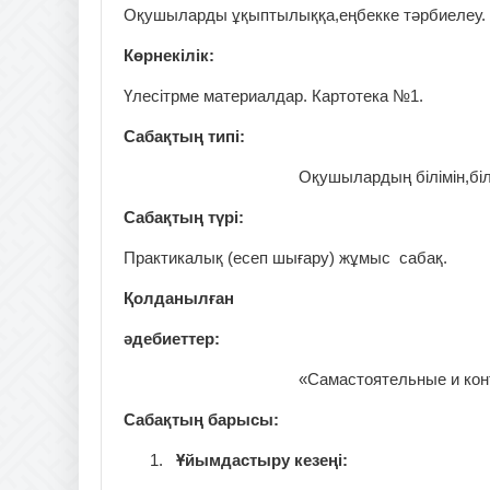
Оқушыларды ұқыптылыққа,еңбекке тәрбиелеу.
Көрнекілік:
Үлесітрме материалдар. Картотека №1.
Сабақтың типі:
Оқушылардың білімін,біл
Сабақтың түрі:
Практикалық (есеп шығару) жұмыс сабақ.
Қолданылған
әдебиеттер:
«Самастоятельные и кон
Сабақтың барысы:
Ұйымдастыру кезеңі: