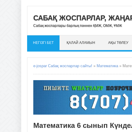
САБАҚ ЖОСПАРЛАР, ЖАҢАР
Сабақ жоспарлары барлық пәннен ҚМЖ, ОМЖ, ҰМЖ
НЕГІЗГІ БЕТ
ҚАЛАЙ АЛАМЫН
АҚЫ ТӨЛЕУ
e-jospar Сабақ жоспарлар сайты!
»
Математика
» Мате
Математика 6 сынып Күнде