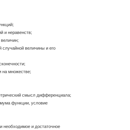
ункций;
й и неравенств;
 величин;
й случайной величины и его
сконечности;
и на множестве;
етрический смысл дифференциала;
ремума функции, условие
 и необходимое и достаточное