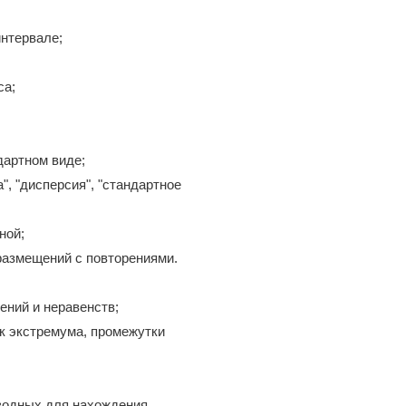
интервале;
са;
дартном виде;
", "дисперсия", "стандартное
ной;
 размещений с повторениями.
ений и неравенств;
ек экстремума, промежутки
водных для нахождения