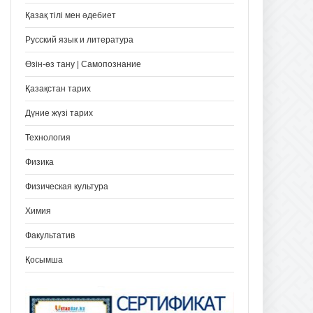
Қазақ тілі мен әдебиет
Русский язык и литература
Өзін-өз тану | Самопознание
Қазақстан тарих
Дүние жүзі тарих
Технология
Физика
Физическая культура
Химия
Факультатив
Қосымша