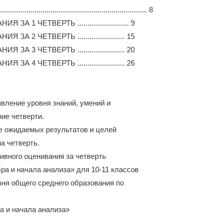
............................................................ 8
ЕТВЕРТЬ .......................... 9
ЧЕТВЕРТЬ ........................ 15
ЧЕТВЕРТЬ ........................ 20
ЧЕТВЕРТЬ ........................ 26
вление уровня знаний, умений и
ие четверти.
е ожидаемых результатов и целей
а четверть.
ивного оценивания за четверть
ра и начала анализа» для 10-11 классов
ня общего среднего образования по
а и начала анализа»