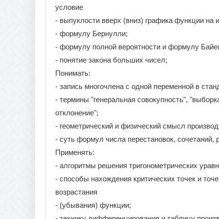
условие
- выпуклости вверх (вниз) графика функции на 
- формулу Бернулли;
- формулу полной вероятности и формулу Байе
- понятие закона больших чисел;
Понимать:
- запись многочлена с одной переменной в стан
- термины "генеральная совокупность", "выборка
отклонение";
- геометрический и физический смысл производ
- суть формул числа перестановок, сочетаний,
Применять:
- алгоритмы решения тригонометрических уравн
- способы нахождения критических точек и точ
возрастания
- (убывания) функции;
- технику дифференцирования и таблицу произ