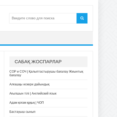
САБАҚ ЖОСПАРЛАР
СОР и СОЧ | Қалыптастырушы бағалау Жиынтық
бағалау
Алғашқы әскери дайындық
Ағылшын тілі | Английский язык
Адам қоғам құқық | ЧОП
Бастауыш сынып