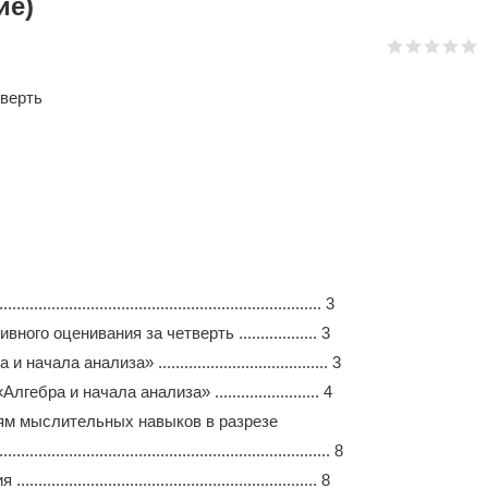
ие)
тверть
......................................................... 3
о оценивания за четверть .................. 3
 анализа» ....................................... 3
а и начала анализа» ........................ 4
ям мыслительных навыков в разрезе
......................................................................... 8
...................................................... 8