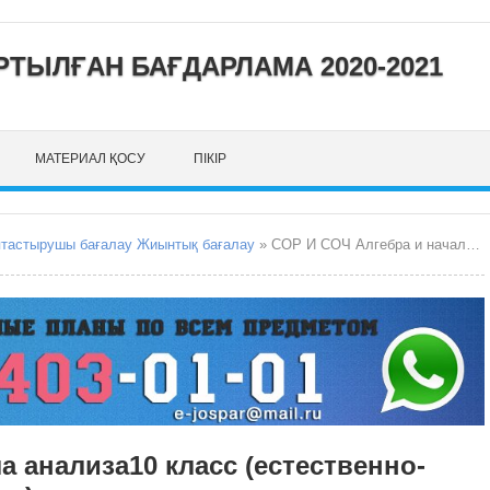
ТЫЛҒАН БАҒДАРЛАМА 2020-2021
МАТЕРИАЛ ҚОСУ
ПІКІР
птастырушы бағалау Жиынтық бағалау
» СОР И СОЧ Алгебра и начала анализа10 класс (естественно-математическое направление)
а анализа10 класс (естественно-