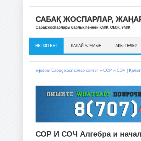
САБАҚ ЖОСПАРЛАР, ЖАҢАР
Сабақ жоспарлары барлық пәннен ҚМЖ, ОМЖ, ҰМЖ
НЕГІЗГІ БЕТ
ҚАЛАЙ АЛАМЫН
АҚЫ ТӨЛЕУ
e-jospar Сабақ жоспарлар сайты!
»
СОР и СОЧ | Қалы
СОР И СОЧ Алгебра и начал