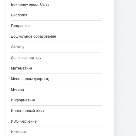
Бейнелеу өнері, Сызу
Биология
География
Дошкольное образование
Дінтану
Дене шынықтыру
Математика
Мектепалды даярлық
Музыка
Информатика
Иностранный язык
ИЗО, черчение
История