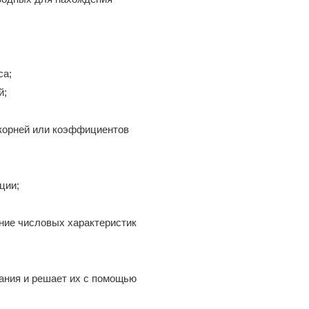
са;
й;
;
 корней или коэффициентов
ции;
ение числовых характеристик
жания и решает их с помощью